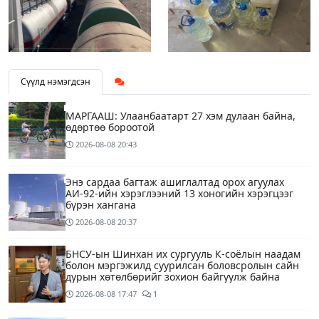
Сүүлд нэмэгдсэн
МАРГААШ: Улаанбаатарт 27 хэм дулаан байна,
өдөртөө бороотой
2026-08-08
20:43
Энэ сардаа багтаж ашиглалтад орох агуулах
АИ-92-ийн хэрэглээний 13 хоногийн хэрэгцээг
бүрэн хангана
2026-08-08
20:37
БНСУ-ын Шинхан их сургууль К-соёлын наадам
болон мэргэжилд суурилсан боловсролын сайн
дурын хөтөлбөрийг зохион байгуулж байна
2026-08-08
17:47
1