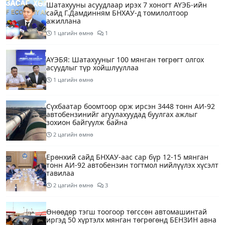
Шатахууны асуудлаар ирэх 7 хоногт АҮЭБ-ийн
сайд Г.Дамдинням БНХАУ-д томилолтоор
ажиллана
1 цагийн өмнө
1
АҮЭБЯ: Шатахууныг 100 мянган төгрөгт олгох
асуудлыг түр хойшлууллаа
1 цагийн өмнө
Сүхбаатар боомтоор орж ирсэн 3448 тонн АИ-92
автобензинийг агуулахуудад буулгах ажлыг
зохион байгуулж байна
2 цагийн өмнө
Ерөнхий сайд БНХАУ-аас сар бүр 12-15 мянган
тонн АИ-92 автобензин тогтмол нийлүүлэх хүсэлт
тавилаа
2 цагийн өмнө
3
Өнөөдөр тэгш тоогоор төгссөн автомашинтай
иргэд 50 хүртэлх мянган төгрөгөнд БЕНЗИН авна