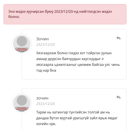
Энэ мэдээ хуучирсан буюу 2023/12/20-нд нийтлэгдсэн мэдээ
болно.
Зочин
2023/12/20
Хязгаарлаж болно гэхдээ хот тойрсон уулын
амаар дүүрсэн баячуудын хауснуудыг л
хязгаарла цахилгааныг цөлмөж байгаа улс чинь
тэд нар бна
зочин
2023/12/20
Тархи нь хатингар түнтийсэн толгой ам нь
дандаа бүтэл муутай урагшгүй зүйл ярьж явдаг
хогийн орк.