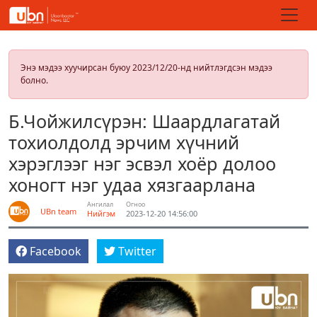
Энэ мэдээ хуучирсан буюу 2023/12/20-нд нийтлэгдсэн мэдээ
болно.
Б.Чойжилсүрэн: Шаардлагатай
тохиолдолд эрчим хүчний
хэрэглээг нэг эсвэл хоёр долоо
хоногт нэг удаа хязгаарлана
Ангилал
Огноо
UBn team
Нийгэм
2023-12-20 14:56:00
Facebook
Twitter