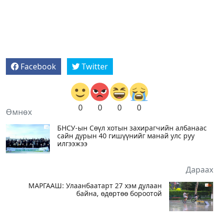
Facebook
Twitter
0
0
0
0
Өмнөх
БНСУ-ын Сөүл хотын захирагчийн албанаас
сайн дурын 40 гишүүнийг манай улс руу
илгээжээ
Дараах
МАРГААШ: Улаанбаатарт 27 хэм дулаан
байна, өдөртөө бороотой