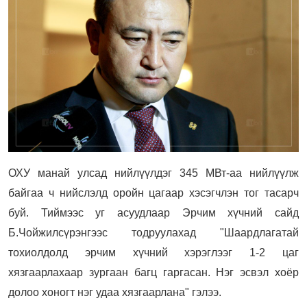
ОХУ манай улсад нийлүүлдэг 345 МВт-аа нийлүүлж
байгаа ч нийслэлд оройн цагаар хэсэгчлэн тог тасарч
буй. Тиймээс уг асуудлаар Эрчим хүчний сайд
Б.Чойжилсүрэнгээс тодруулахад "Шаардлагатай
тохиолдолд эрчим хүчний хэрэглээг 1-2 цаг
хязгаарлахаар зургаан багц гаргасан. Нэг эсвэл хоёр
долоо хоногт нэг удаа хязгаарлана" гэлээ.