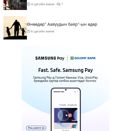
4 цагийн өмнө
1
Өнөөдөр” Аавуудын баяр”-ын өдөр
6 цагийн өмнө
Улаанбаатарт 31 хэм дулаан байна
8 цагийн өмнө
МАРГААШ: Улаанбаатарт 31 хэм дулаан байна
17 цагийн өмнө
Шатахуун дамлан борлуулсан хоёр зөрчлийг
илрүүлэн шалгаж байна
19 цагийн өмнө
3