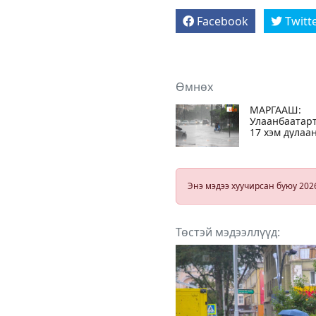
Facebook
Twitt
Өмнөх
МАРГААШ:
Улаанбаатар
17 хэм дулаан
Дуу
цахилгаанта
аадар бороо
Энэ мэдээ хуучирсан буюу 202
Төстэй мэдээллүүд: