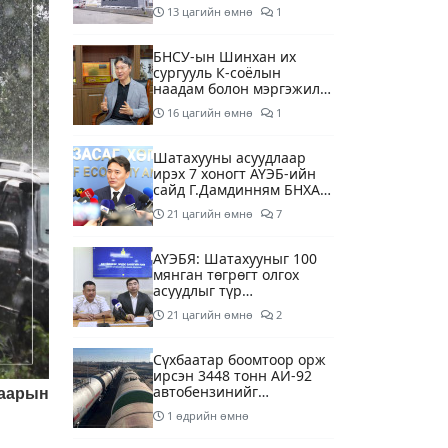
13 хоногийн хэрэгцээг
13 цагийн өмнө
1
бүрэн хангана
БНСУ-ын Шинхан их
сургууль К-соёлын
наадам болон мэргэжилд
суурилсан боловсролын
16 цагийн өмнө
1
сайн дурын хөтөлбөрийг
зохион байгуулж байна
Шатахууны асуудлаар
ирэх 7 хоногт АҮЭБ-ийн
сайд Г.Дамдинням БНХАУ-
д томилолтоор ажиллана
21 цагийн өмнө
7
АҮЭБЯ: Шатахууныг 100
мянган төгрөгт олгох
асуудлыг түр
хойшлууллаа
21 цагийн өмнө
2
Сүхбаатар боомтоор орж
ирсэн 3448 тонн АИ-92
автобензинийг
гаарын
агуулахуудад буулгах
1 өдрийн өмнө
ажлыг зохион байгуулж
байна