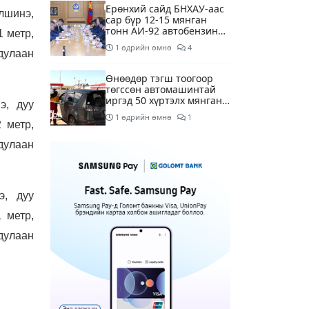
Ерөнхий сайд БНХАУ-аас
лшинэ,
сар бүр 12-15 мянган
тонн АИ-92 автобензин
1 метр,
тогтмол нийлүүлэх хүсэлт
1 өдрийн өмнө
4
тавилаа
 дулаан
Өнөөдөр тэгш тоогоор
төгссөн автомашинтай
иргэд 50 хүртэлх мянган
э, дуу
төгрөгөнд БЕНЗИН авна
1 өдрийн өмнө
1
 метр,
 дулаан
Өнөөдөр” Аавуудын
баяр”-ын өдөр
1 өдрийн өмнө
э, дуу
 метр,
Улаанбаатарт 31 хэм
дулаан байна
 дулаан
1 өдрийн өмнө
МАРГААШ: Улаанбаатарт
31 хэм дулаан байна