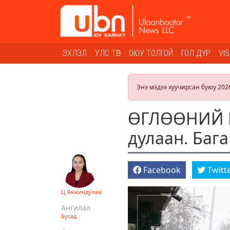
ЭХЛЭЛ
УЛС ТӨР
ОЮУ ТОЛГОЙ
ГОЛ ДҮР
VI
Энэ мэдээ хуучирсан буюу 202
ӨГЛӨӨНИЙ М
дулаан. Баг
Facebook
Twitt
Ц.Янжиндулам
Ангилал
Бусад