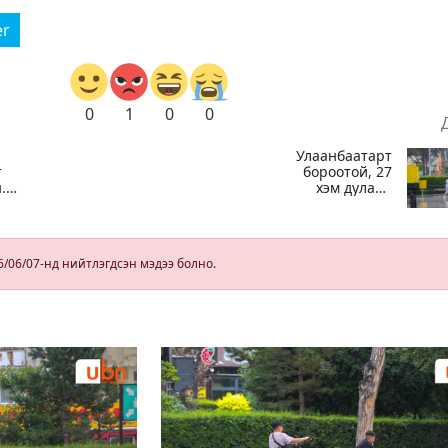
er
0
1
0
0
Улаанбаатарт
т
бороотой, 27
.
хэм дулаан
байна
й
той
6/06/07-нд нийтлэгдсэн мэдээ болно.