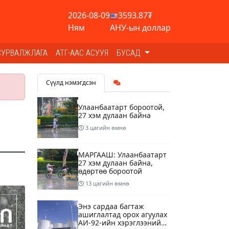
2026-08-09
3593.87₮
Ням
АНУ-ын доллар
СУРВАЛЖЛАГА
АТГ-ААС АСУУЯ
БУСАД
Сүүлд нэмэгдсэн
Улаанбаатарт бороотой,
27 хэм дулаан байна
3 цагийн өмнө
МАРГААШ: Улаанбаатарт
27 хэм дулаан байна,
өдөртөө бороотой
13 цагийн өмнө
Энэ сардаа багтаж
ашиглалтад орох агуулах
АИ-92-ийн хэрэглээний