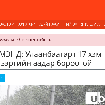
SUAL TOIM
UBN STORY
ЭДИЙН ЗАСАГ
НИЙГЭМ
ЯРИЛЦЛАГА
6/06/07-нд нийтлэгдсэн мэдээ болно.
ЭНД: Улаанбаатарт 17 хэм
а зэргийн аадар бороотой
er