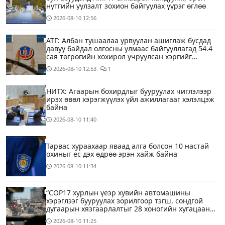
нутгийн уулзалт зохион байгуулах үүрэг өглөө
2026-08-10
12:56
АТГ: Албан тушаалаа урвуулан ашиглаж бусдад
давуу байдал олгосны улмаас байгууллагад 54.4
сая төгрөгийн хохирол учруулсан хэргийг
прокурорт шилжүүллээ
2026-08-10
12:53
1
НИТХ: Агаарын бохирдлыг бууруулах чиглэлээр
ирэх өвөл хэрэгжүүлэх үйл ажиллагааг хэлэлцэж
байна
2026-08-10
11:40
Тарвас хураахаар яваад алга болсон 10 настай
охиныг ес дэх өдрөө эрэн хайж байна
2026-08-10
11:34
“COP17 хурлын үеэр хувийн автомашины
хэрэглээг бууруулах зорилгоор тэгш, сондгой
дугаарын хязгаарлалтыг 28 хоногийн хугацаанд
хийнэ“
2026-08-10
11:25