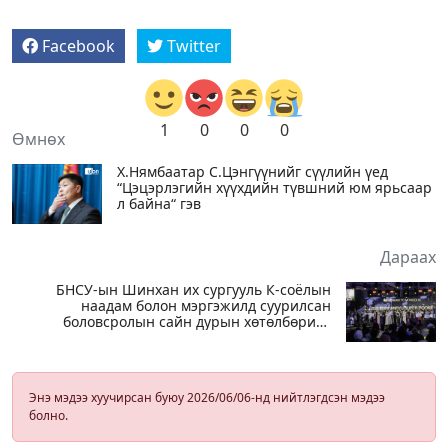
Facebook
Twitter
1
0
0
0
Өмнөх
Х.Нямбаатар С.Цэнгүүнийг сүүлийн үед
“Цэцэрлэгийн хүүхдийн түвшний юм ярьсаар
л байна“ гэв
Дараах
БНСУ-ын Шинхан их сургууль К-соёлын
наадам болон мэргэжилд суурилсан
боловсролын сайн дурын хөтөлбөрийг
амжилттай зохион байгууллаа
Энэ мэдээ хуучирсан буюу 2026/06/06-нд нийтлэгдсэн мэдээ
болно.