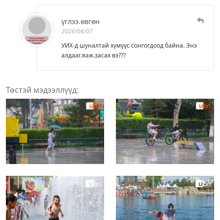
үглээ.өвгөн
2026/06/07
УИХ-д шуналтай хүмүүс сонгогдоод байна. Энэ
алдааг.яаж.засах вэ???
Төстэй мэдээллүүд: