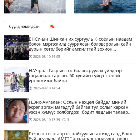
Сүүлд нэмэгдсэн
БНСУ-ын Шинхан их сургууль К-соёлын наадам
болон мэргэжилд суурилсан боловсролын сайн
дурын хөтөлбөрийг амжилттай зохион
байгууллаа
2026-08-10
16:05
Н.Учрал: Газрын тос боловсруулах үйлдвэр
гацаанаас гарсан. 60 хувийн гүйцэтгэлтэй
үргэлжилж байна
2026-08-10
14:54
Н.Энх-Амгалан: Ослын нөхцөл байдал миний
эсрэг эргэж магадгүй байгаа тул ослыг харсан,
үзсэн хүмүүс холбогдож, бодит явдлын талаар
ярьж өгч тусална уу
2026-08-10
13:39
3
Газрын тосны эрэл, хайгуулын ажилд саад болж
буй асуудалд АМГТГ анхаарал хандуулж, орон