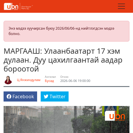
Энэ мэдээ хуучирсан буюу 2026/06/06-нд нийтлэгдсэн мэдээ
болно.
МАРГААШ: Улаанбаатарт 17 хэм
дулаан. Дуу цахилгаантай аадар
бороотой
Ангилал
Огноо
Ц.Янжиндулам
Бусад
2026-06-06 19:00:00
Facebook
Twitter