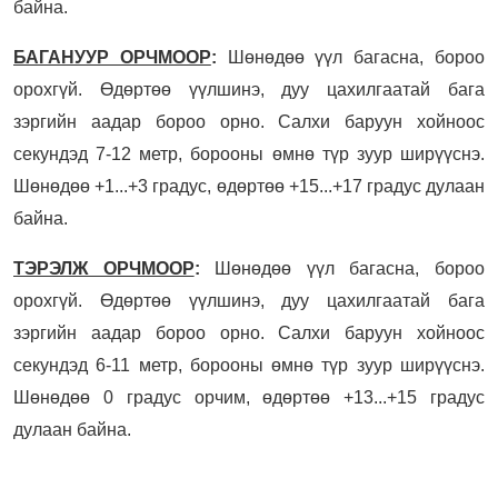
байна.
БАГАНУУР ОРЧМООР
:
Шөнөдөө үүл багасна, бороо
орохгүй. Өдөртөө үүлшинэ, дуу цахилгаатай бага
зэргийн аадар бороо орно. Салхи баруун хойноос
секундэд 7-12 метр, борооны өмнө түр зуур ширүүснэ.
Шөнөдөө +1...+3 градус, өдөртөө +15...+17 градус дулаан
байна.
ТЭРЭЛЖ ОРЧМООР
:
Шөнөдөө үүл багасна, бороо
орохгүй. Өдөртөө үүлшинэ, дуу цахилгаатай бага
зэргийн аадар бороо орно. Салхи баруун хойноос
секундэд 6-11 метр, борооны өмнө түр зуур ширүүснэ.
Шөнөдөө 0 градус орчим, өдөртөө +13...+15 градус
дулаан байна.