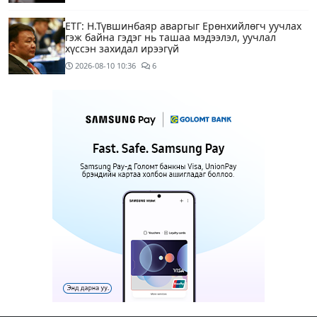
ЕТГ: Н.Түвшинбаяр аваргыг Ерөнхийлөгч уучлах
гэж байна гэдэг нь ташаа мэдээлэл, уучлал
хүссэн захидал ирээгүй
2026-08-10
10:36
6
Энэ бямба гарагаас тэгш, сондгой дугаарын
хязгаарлалтаар хөдөлгөөнд оролцоно
2026-08-10
09:25
Нийслэлийн цэцэрлэгийн цахим бүртгэл эхэллээ
2026-08-10
09:20
1
Хүүхдээ цэцэрлэгт бүртгүүлэхдээ юуг анхаарах вэ
14 цагийн өмнө