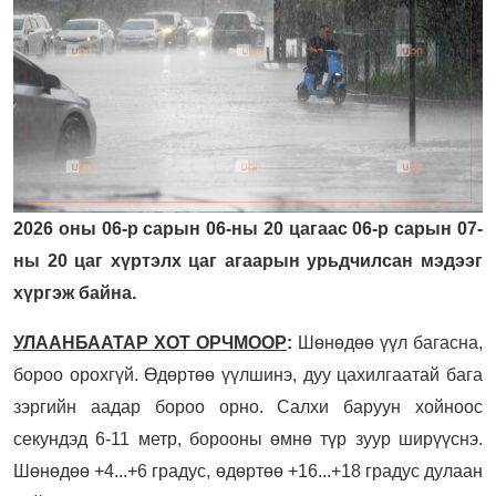
2026 оны 06-р сарын 06-ны 20 цагаас 06-р сарын 07-
ны 20 цаг хүртэлх цаг агаарын урьдчилсан мэдээг
хүргэж байна.
УЛААНБААТАР ХОТ ОРЧМООР
:
Шөнөдөө үүл багасна,
бороо орохгүй. Өдөртөө үүлшинэ, дуу цахилгаатай бага
зэргийн аадар бороо орно. Салхи баруун хойноос
секундэд 6-11 метр, борооны өмнө түр зуур ширүүснэ.
Шөнөдөө +4...+6 градус, өдөртөө +16...+18 градус дулаан