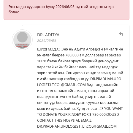
Энэ мэдээ хуучирсан буюу 2026/06/05-нд нийтлэгдсэн мэдээ
болно.
DR. ADITYA
2026/06/05
ШУУД МЭДЭЭ Энэ нь Адити Апрадхан эмнэлгийн
эмнэлэг бөөрөө 780,000 ам.доллараар зарахаар
100% бэлэн байгаа эрүүл бөөрний доноруудыг
яаралтай хайж байгааг олон нийтэд мэдэгдэх
зорилготой юм. Сонирхсон хандивлагчид манай
имэйл хаягаар холбогдоно уу: DR.PRADHAN.URO
LOGIST.LT.COL@GMAIL. COM бид танд хамгийн
их сэтгэл ханамжийг амлаж, таны яаралтай
шаардлагыг хүлээж байна, учир нь манай
өвчтөнүүд бөөр шилжүүлэн суулгах мэс заслыг
маш их хүлээж байна. Хүнд этгэсэн. IF YOU WANT
TO DONATE YOUR KINDEY FOR $ 780,000.OOUSD
CONTACT THIS HOSPITAL EMAIL:
DR.PRADHAN.UROLOGIST .LT.COL@GMAIL.COM