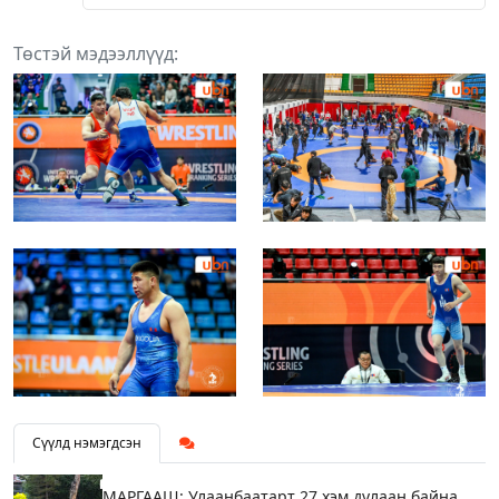
Төстэй мэдээллүүд:
Сүүлд нэмэгдсэн
МАРГААШ: Улаанбаатарт 27 хэм дулаан байна,