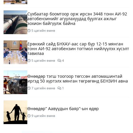
Сүхбаатар боомтоор орж ирсэн 3448 тонн АИ-92
автобензинийг агуулахуудад буулгах ажлыг
зохион байгуулж байна
5 цагийн өмнө
Ерөнхий сайд БНХАУ-аас сар бүр 12-15 мянган
тонн АИ-92 автобензин тогтмол нийлүүлэх хүсэлт
тавилаа
5 цагийн өмнө
4
Өнөөдөр тэгш тоогоор төгссөн автомашинтай
иргэд 50 хүртэлх мянган төгрөгөнд БЕНЗИН авна
7 цагийн өмнө
1
Өнөөдөр” Аавуудын баяр”-ын өдөр
9 цагийн өмнө