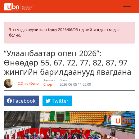
Энэ мэдээ хуучирсан буюу 2026/06/05-нд нийтлэгдсэн мэдээ
болно.
“Улаанбаатар опен-2026”:
Өнөөдөр 55, 67, 72, 77, 82, 87, 97
жингийн барилдаанууд явагдана
Ангилал
Огноо
С.Отгонбаяр
Спорт
2026-06-05 11:05:00
Facebook
Twitter