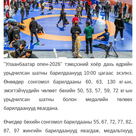
"Улаанбаатар опен-2026" тэмцээний хоёр дахь өдрийн
урьдчилсан шатны барилдаанууд 10:00 цагаас эхэлнэ.
Өнөөдөр сонгомол барилдааны 60, 63, 130 кг-ын,
эмэгтэйчүүдийн чөлөөт бөхийн 50, 53, 57, 59, 72 кг-ын
урьдчилсан шатны болон медалийн төлөөх
барилдаанууд явагдана.
Өчигдөр бөхийн сонгомол барилдааны 55, 67, 72, 77, 82,
87, 97 жингийн барилдаанууд явагдаж, медальтнууд