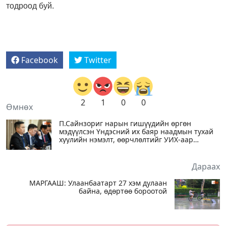
тодроод буй.
Facebook
Twitter
2
1
0
0
Өмнөх
П.Сайнзориг нарын гишүүдийн өргөн
мэдүүлсэн Үндэсний их баяр наадмын тухай
хуулийн нэмэлт, өөрчлөлтийг УИХ-аар
хэлэлцэхийг дэмжлээ
Дараах
МАРГААШ: Улаанбаатарт 27 хэм дулаан
байна, өдөртөө бороотой