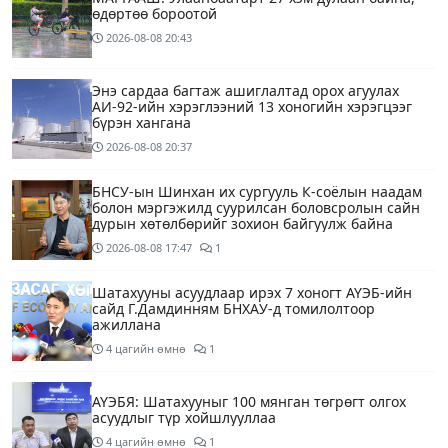
өдөртөө бороотой
2026-08-08
20:43
Энэ сардаа багтаж ашиглалтад орох агуулах
АИ-92-ийн хэрэглээний 13 хоногийн хэрэгцээг
бүрэн хангана
2026-08-08
20:37
БНСУ-ын Шинхан их сургууль К-соёлын наадам
болон мэргэжилд суурилсан боловсролын сайн
дурын хөтөлбөрийг зохион байгуулж байна
2026-08-08
17:47
1
Шатахууны асуудлаар ирэх 7 хоногт АҮЭБ-ийн
сайд Г.Дамдинням БНХАУ-д томилолтоор
ажиллана
4 цагийн өмнө
1
АҮЭБЯ: Шатахууныг 100 мянган төгрөгт олгох
асуудлыг түр хойшлууллаа
4 цагийн өмнө
1