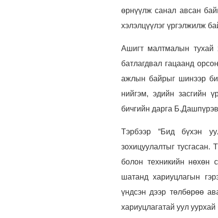
өрнүүлж санал авсан бай
хэлэлцүүлэг үргэлжилж ба
Ашигт малтмалын тухай 
батлагдвал гацаанд орсон
ажлын байрыг шинээр бий
нийгэм, эдийн засгийн ү
бичгийн дарга Б.Дашпүрэв
Тэрбээр “Бид бүхэн уу
зохицуулалтыг тусгасан. 
болон техникийн нөхөн с
шатанд хариуцлагын гэр
үндсэн дээр төлбөрөө ава
хариуцлагатай уул уурхай 