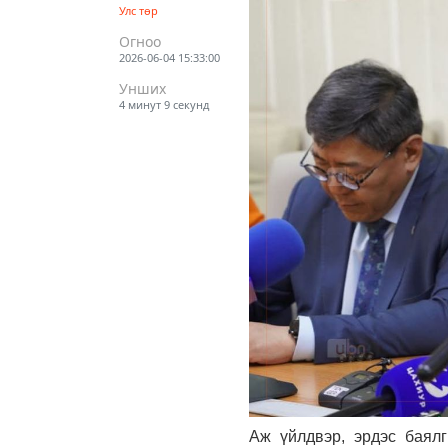
Улс төр
Огноо
2026-06-04 15:33:00
Унших
4 минут 9 секунд
Аж үйлдвэр, эрдэс баял