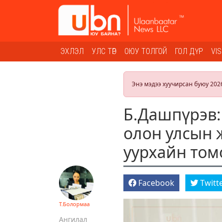
ЭХЛЭЛ
УЛС ТӨР
ОЮУ ТОЛГОЙ
ГОЛ ДҮР
VI
Энэ мэдээ хуучирсан буюу 202
Б.Дашпүрэв:
олон улсын 
уурхайн том
Facebook
Twitt
Т.Болормаа
Ангилал