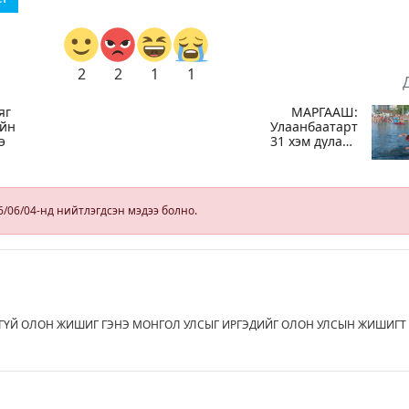
2
2
1
1
яг
МАРГААШ:
ийн
Улаанбаатарт
э
31 хэм дулаан
байна
6/06/04-нд нийтлэгдсэн мэдээ болно.
ГҮЙ ОЛОН ЖИШИГ ГЭНЭ МОНГОЛ УЛСЫГ ИРГЭДИЙГ ОЛОН УЛСЫН ЖИШИГТ