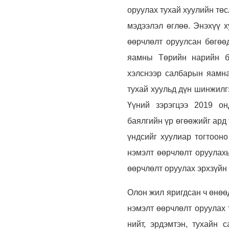
оруулах тухай хуулийн тө
мэдээлэл өглөө. Энэхүү х
өөрчлөлт оруулсан бөгөө
яамны Төрийн нарийн би
хэлснээр салбарын яамна
тухай хуульд дүн шинжилг
Үүний зэрэгцээ 2019 он
баялгийн үр өгөөжийг ард
үндсийг хуулиар тогтоон
нэмэлт өөрчлөлт оруулахы
өөрчлөлт оруулах эрхзүйн
Олон жил яригдсан ч өнөө
нэмэлт өөрчлөлт оруулах 
нийт, эрдэмтэн, тухайн 