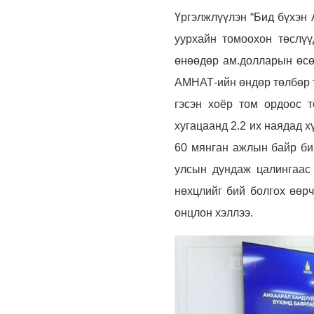
Үргэлжлүүлэн “Бид бүхэн 
уурхайн томоохон төслүү
өнөөдөр ам.долларын өсө
АМНАТ-ийн өндөр төлбөр т
гэсэн хоёр том ордоос 
хугацаанд 2.2 их наядад х
60 мянган ажлын байр би
улсын дундаж цалингаас
нөхцлийг бий болгох өөрч
онцлон хэллээ.