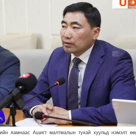
гийн яамнаас Ашигт малтмалын тухай хуульд нэмэлт өө