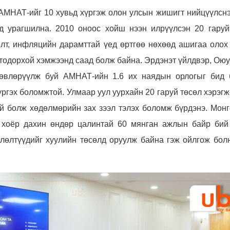
АМНАТ-ийг 10 хувьд хүргэж олон улсын жишигт нийцүүлснэ
д урагшилна. 2010 оноос хойш нээн илрүүлсэн 20 гаруй
лт, инфляцийн дарамттай үед өртгөө нөхөөд ашигаа олох 
одорхой хэмжээнд саад болж байна. Эрдэнэт үйлдвэр, Оюу
төвлөрүүлж буй АМНАТ-ийн 1.6 их наядын орлогыг бид 
үргэх боломжтой. Улмаар уул уурхайн 20 гаруй төсөл хэрэг
й болж хөдөлмөрийн зах зээл тэлэх боломж бүрдэнэ. Монг
 хоёр дахин өндөр цалинтай 60 мянган ажлын байр бий
лөлтүүдийг хуулийн төсөлд оруулж байна гэж ойлгож болн