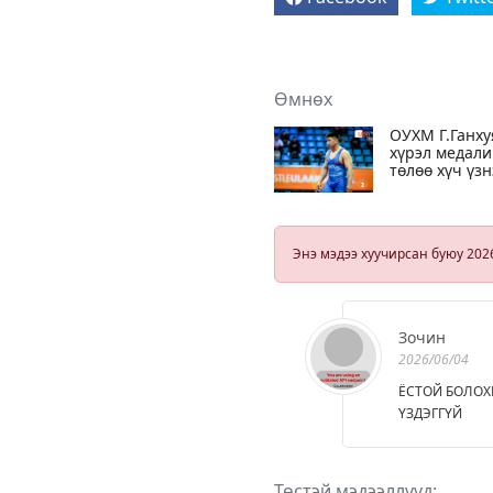
Өмнөх
ОУХМ Г.Ганху
хүрэл медал
төлөө хүч үзн
Энэ мэдээ хуучирсан буюу 202
Зочин
2026/06/04
ЁСТОЙ БОЛОХ
ҮЗДЭГГҮЙ
Төстэй мэдээллүүд: