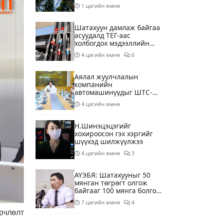
1 цагийн өмнө
Шатахуун дамлаж байгаа
асуудалд ТЕГ-аас
холбогдох мэдээллийн
дагуу шалгалтын
4 цагийн өмнө
6
ажиллагааг эрчимжүүлж
байна
Аялал жуулчлалын
компанийн
автомашинуудыг ШТС-
ууд хязгаарлалтгүйгээр
4 цагийн өмнө
шатахуун олгох
боломжоор хангана
Н.Шинэцэцэгийг
хохироосон гэх хэргийг
шүүхэд шилжүүлжээ
4 цагийн өмнө
3
АҮЭБЯ: Шатахууныг 50
мянган төгрөгт олгож
байгааг 100 мянга болгож
нэмэгдүүлэхээр ажиллаж
7 цагийн өмнө
4
байна
рчлөлт