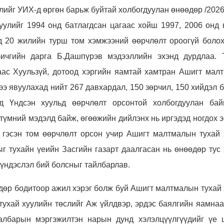
слийг УИХ
-
д өргөн барьж буйтай холбогдуулан өнөөдөр /2026
уулийг 1994 онд батлагдсан цагаас хойш 1997, 2006 онд 
д 20 жилийн турш том хэмжээний өөрчлөлт ороогүй болох
чгийн дарга Б.Дашпүрэв мэдээллийн эхэнд дурдлаа. 
ас Хуульзүй, дотоод хэргийн яамтай хамтран Ашигт мал
ээ явуулахад нийт 267 давхардал, 150 зөрчил, 150 хийдэл 
д Үндсэн хуульд өөрчлөлт орсонтой холбогдуулан бай
 түмний мэдэлд байж, өгөөжийн дийлэнх нь иргэдэд ногдох 
о гэсэн том өөрчлөлт орсон учир Ашигт малтмалын тухай 
г тухайн үеийн Засгийн газарт даалгасан нь өнөөдөр тус 
 үндэслэл бий болсныг тайлбарлав.
дөр бодитоор ажил хэрэг болж буй Ашигт малтмалын тухай 
тухай хуулийн төслийг Аж үйлдвэр, эрдэс баялгийн яамнаа
салбарын мэргэжилтэн нарын дунд хэлэлцүүлгүүдийг үе 