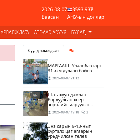
2026-08-07
3593.93₮
Баасан
АНУ-ын доллар
СУРВАЛЖЛАГА
АТГ-ААС АСУУЯ
БУСАД
Сүүлд нэмэгдсэн
МАРГААШ: Улаанбаатарт
31 хэм дулаан байна
2026-08-07
21:12
Шатахуун дамлан
борлуулсан хоёр
зөрчлийг илрүүлэн
шалгаж байна
2026-08-07
19:18
2
Энэ сарын 9-13-ныг
хүртэлх цаг агаарын
урьдчилсан төлөв