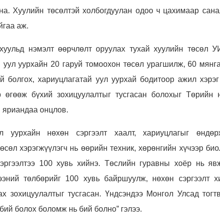
на. Хуулийн төсөлтэй холбогдуулан одоо ч цахимаар сана
йгаа аж.
хуульд нэмэлт өөрчлөлт оруулах тухай хуулийн төсөл У
 уул уурхайн 20 гаруй томоохон төсөл урагшилж, 60 мянга
 болгох, хариуцлагатай уул уурхай бодитоор ажил хэрэг
р өгөөж бүхий зохицуулалтыг тусгасан болохыг Төрийн 
 яриандаа онцлов.
л уурхайн нөхөн сэргээлт хаалт, хариуцлагыг өндөр
Төсөл хэрэгжүүлэгч нь өөрийн техник, хөрөнгийн хүчээр би
эргээлтээ 100 хувь хийнэ. Төслийн гуравны хоёр нь яв
ээний төлбөрийг 100 хувь байршуулж, нөхөн сэргээлт х
х зохицуулалтыг тусгасан. Үндсэндээ Монгол Улсад тогтв
бий болох боломж нь бий болно” гэлээ.