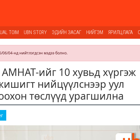
SUAL TOIM
UBN STORY
ЭДИЙН ЗАСАГ
НИЙГЭМ
ЯРИЛЦЛАГА
6/06/04-нд нийтлэгдсэн мэдээ болно.
 АМНАТ-ийг 10 хувьд хүргэж
жишигт нийцүүлснээр уул
оохон төслүүд урагшилна
er