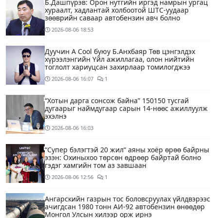
Б.Дашпүрэв: Орон нутгийн иргэд намрын ургац
хураалт, хадлантай холбоотой ШТС-уудаар
зөөврийн саваар автобензин авч болно
2026-08-06
18:53
Дуучин A Cool буюу Б.Анхбаяр Төв цэнгэлдэх
хүрээлэнгийн Үйл ажиллагаа, олон нийтийн
тоглолт хариуцсан захирлаар томилогджээ
2026-08-06
16:07
1
“Хотын дарга сонсож байна” 150150 тусгай
дугаарыг наймдугаар сарын 14-нөөс ажиллуулж
эхэлнэ
2026-08-06
16:03
“Супер бэлэгтэй 20 жил“ аяны хоёр өрөө байрны
эзэн: Охиныхоо төрсөн өдрөөр байртай болно
гэдэг хамгийн том аз завшаан
2026-08-06
12:56
1
Ангарскийн газрын тос боловсруулах үйлдвэрээс
ачигдсан 1980 тонн АИ-92 автобензин өнөөдөр
Монгол Улсын хилээр орж ирнэ