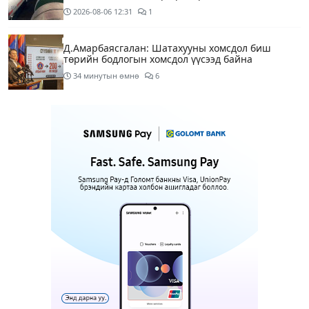
2026-08-06
12:31
1
Д.Амарбаясгалан: Шатахууны хомсдол биш
төрийн бодлогын хомсдол үүсээд байна
34 минутын өмнө
6
Нэгдүгээр хорооллын арын замыг өнөөдөр орой
23:00 цагаас түр хааж, борооны ус зайлуулах
шугамын хөндлөн сэтэлгээ хийнэ
2 цагийн өмнө
1
Нэгдүгээр ангид элсэгчдийн бүртгэлийг энэ
сарын 17-ноос E-Mongolia системээр зохион
байгуулна
2 цагийн өмнө
Өнөөдөр тэгш тоогоор төгссөн автомашинтай
иргэд 50 хүртэлх мянган төгрөгөнд БЕНЗИН авна
2 цагийн өмнө