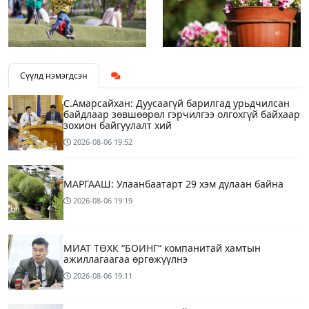
Сүүлд нэмэгдсэн
С.Амарсайхан: Дуусаагүй барилгад урьдчилсан
байдлаар зөвшөөрөл гэрчилгээ олгохгүй байхаар
зохион байгуулалт хий
2026-08-06
19:52
МАРГААШ: Улаанбаатарт 29 хэм дулаан байна
2026-08-06
19:19
МИАТ ТӨХК “БОИНГ“ компанитай хамтын
ажиллагаагаа өргөжүүлнэ
2026-08-06
19:11