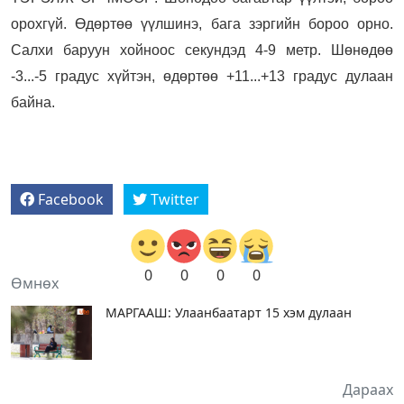
орохгүй. Өдөртөө үүлшинэ, бага зэргийн бороо орно.
Салхи баруун хойноос секундэд 4-9 метр. Шөнөдөө
-3...-5 градус хүйтэн, өдөртөө +11...+13 градус дулаан
байна.
Facebook
Twitter
0
0
0
0
Өмнөх
МАРГААШ: Улаанбаатарт 15 хэм дулаан
Дараах