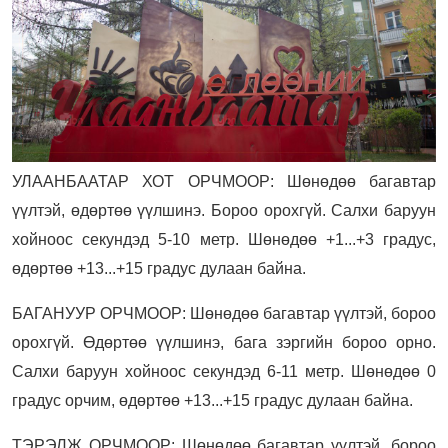
УЛААНБААТАР ХОТ ОРЧМООР: Шөнөдөө багавтар
үүлтэй, өдөртөө үүлшинэ. Бороо орохгүй. Салхи баруун
хойноос секундэд 5-10 метр. Шөнөдөө +1...+3 градус,
өдөртөө +13...+15 градус дулаан байна.
БАГАНУУР ОРЧМООР: Шөнөдөө багавтар үүлтэй, бороо
орохгүй. Өдөртөө үүлшинэ, бага зэргийн бороо орно.
Салхи баруун хойноос секундэд 6-11 метр. Шөнөдөө 0
градус орчим, өдөртөө +13...+15 градус дулаан байна.
ТЭРЭЛЖ ОРЧМООР: Шөнөдөө багавтар үүлтэй, бороо