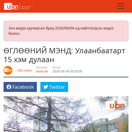
Энэ мэдээ хуучирсан буюу 2026/06/04-нд нийтлэгдсэн мэдээ
болно.
ӨГЛӨӨНИЙ МЭНД: Улаанбаатарт
15 хэм дулаан
Ангилал
Огноо
UBn team
Нийгэм
2026-06-04 06:00:00
Facebook
Twitter