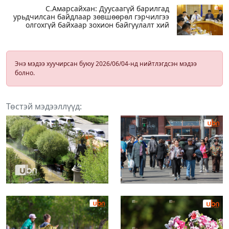
С.Амарсайхан: Дуусаагүй барилгад
урьдчилсан байдлаар зөвшөөрөл гэрчилгээ
олгохгүй байхаар зохион байгуулалт хий
Энэ мэдээ хуучирсан буюу 2026/06/04-нд нийтлэгдсэн мэдээ
болно.
Төстэй мэдээллүүд: