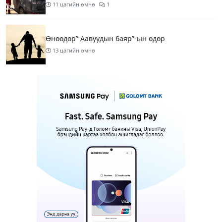
11 цагийн өмнө
1
Өнөөдөр” Аавуудын баяр”-ын өдөр
13 цагийн өмнө
Улаанбаатарт 31 хэм дулаан байна
15 цагийн өмнө
МАРГААШ: Улаанбаатарт 31 хэм дулаан байна
1 өдрийн өмнө
Шатахуун дамлан борлуулсан хоёр зөрчлийг
илрүүлэн шалгаж байна
1 өдрийн өмнө
3