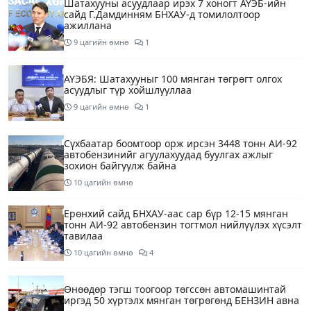
Шатахууны асуудлаар ирэх 7 хоногт АҮЭБ-ийн
сайд Г.Дамдинням БНХАУ-д томилолтоор
ажиллана
9 цагийн өмнө
1
АҮЭБЯ: Шатахууныг 100 мянган төгрөгт олгох
асуудлыг түр хойшлууллаа
9 цагийн өмнө
1
Сүхбаатар боомтоор орж ирсэн 3448 тонн АИ-92
автобензинийг агуулахуудад буулгах ажлыг
зохион байгуулж байна
10 цагийн өмнө
Ерөнхий сайд БНХАУ-аас сар бүр 12-15 мянган
тонн АИ-92 автобензин тогтмол нийлүүлэх хүсэлт
тавилаа
10 цагийн өмнө
4
Өнөөдөр тэгш тоогоор төгссөн автомашинтай
иргэд 50 хүртэлх мянган төгрөгөнд БЕНЗИН авна