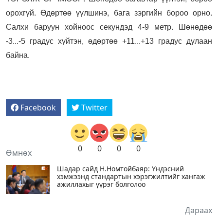
орохгүй. Өдөртөө үүлшинэ, бага зэргийн бороо орно.
Салхи баруун хойноос секундэд 4-9 метр. Шөнөдөө
-3...-5 градус хүйтэн, өдөртөө +11...+13 градус дулаан
байна.
Facebook
Twitter
0
0
0
0
Өмнөх
Шадар сайд Н.Номтойбаяр: Үндэсний
хэмжээнд стандартын хэрэгжилтийг хангаж
ажиллахыг үүрэг болголоо
Дараах