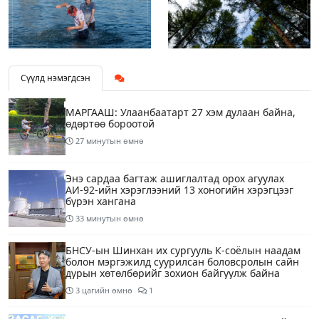
Сүүлд нэмэгдсэн
МАРГААШ: Улаанбаатарт 27 хэм дулаан байна,
өдөртөө бороотой
27 минутын өмнө
Энэ сардаа багтаж ашиглалтад орох агуулах
АИ-92-ийн хэрэглээний 13 хоногийн хэрэгцээг
бүрэн хангана
33 минутын өмнө
БНСУ-ын Шинхан их сургууль К-соёлын наадам
болон мэргэжилд суурилсан боловсролын сайн
дурын хөтөлбөрийг зохион байгуулж байна
3 цагийн өмнө
1