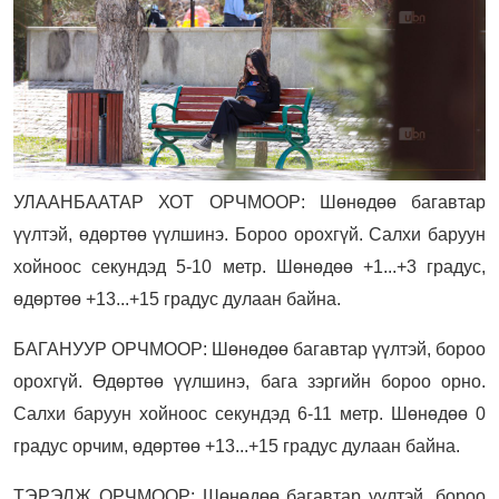
УЛААНБААТАР ХОТ ОРЧМООР: Шөнөдөө багавтар
үүлтэй, өдөртөө үүлшинэ. Бороо орохгүй. Салхи баруун
хойноос секундэд 5-10 метр. Шөнөдөө +1...+3 градус,
өдөртөө +13...+15 градус дулаан байна.
БАГАНУУР ОРЧМООР: Шөнөдөө багавтар үүлтэй, бороо
орохгүй. Өдөртөө үүлшинэ, бага зэргийн бороо орно.
Салхи баруун хойноос секундэд 6-11 метр. Шөнөдөө 0
градус орчим, өдөртөө +13...+15 градус дулаан байна.
ТЭРЭЛЖ ОРЧМООР: Шөнөдөө багавтар үүлтэй, бороо