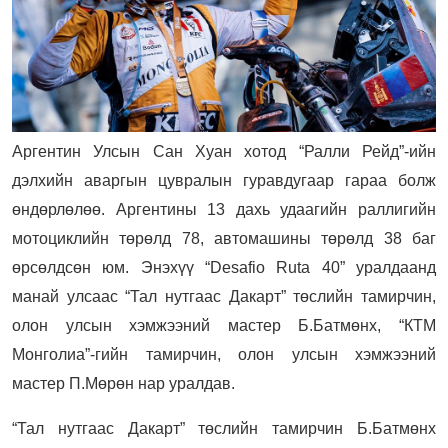
Аргентин Улсын Сан Хуан хотод “Ралли Рейд”-ийн
дэлхийн аваргын цувралын гуравдугаар гараа болж
өндөрлөлөө. Аргентины 13 дахь удаагийн раллигийн
мотоциклийн төрөлд 78, автомашины төрөлд 38 баг
өрсөлдсөн юм. Энэхүү “Desafio Ruta 40” уралдаанд
манай улсаас “Тал нутгаас Дакарт” төслийн тамирчин,
олон улсын хэмжээний мастер Б.Батмөнх, “КТМ
Монголиа”-гийн тамирчин, олон улсын хэмжээний
мастер П.Мөрөн нар уралдав.
“Тал нутгаас Дакарт” төслийн тамирчин Б.Батмөнх