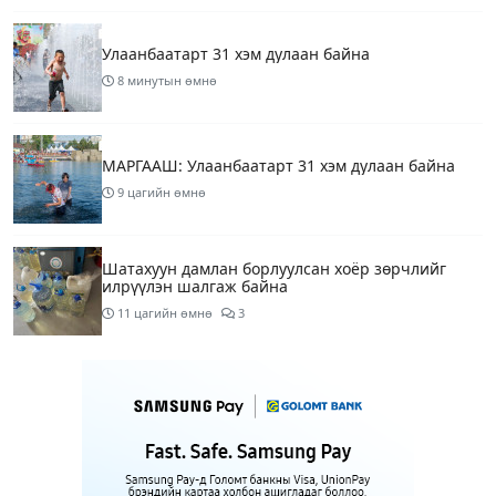
Улаанбаатарт 31 хэм дулаан байна
8 минутын өмнө
МАРГААШ: Улаанбаатарт 31 хэм дулаан байна
9 цагийн өмнө
Шатахуун дамлан борлуулсан хоёр зөрчлийг
илрүүлэн шалгаж байна
11 цагийн өмнө
3
Энэ сарын 9-13-ныг хүртэлх цаг агаарын
урьдчилсан төлөв
13 цагийн өмнө
Шатахуун дамлаж байгаа асуудалд ТЕГ-аас