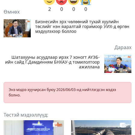
2
0
0
0
Өмнөх
Бизнесийн эрх чөлөөний тухай хуулийн
төслийг нэн яаралтай горимоор УИХ-д өргөн
мэдүүлэхээр боллоо
Дараах
Шатахууны асуудлаар ирэх 7 хоногт АҮЭБ-
ийн сайд Г.Дамдинням БНХАУ-д томилолтоор
ажиллана
Энэ мэдээ хуучирсан буюу 2026/06/03-нд нийтлэгдсэн мэдээ
болно.
Төстэй мэдээллүүд: