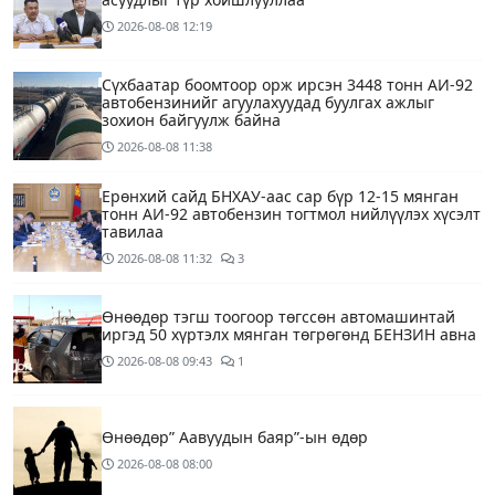
2026-08-08
12:19
Сүхбаатар боомтоор орж ирсэн 3448 тонн АИ-92
автобензинийг агуулахуудад буулгах ажлыг
зохион байгуулж байна
2026-08-08
11:38
Ерөнхий сайд БНХАУ-аас сар бүр 12-15 мянган
тонн АИ-92 автобензин тогтмол нийлүүлэх хүсэлт
тавилаа
2026-08-08
11:32
3
Өнөөдөр тэгш тоогоор төгссөн автомашинтай
иргэд 50 хүртэлх мянган төгрөгөнд БЕНЗИН авна
2026-08-08
09:43
1
Өнөөдөр” Аавуудын баяр”-ын өдөр
2026-08-08
08:00