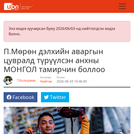
Энэ мэдээ хуучирсан буюу 2026/06/03-нд нийтлэгдсэн мэдээ
болно.
П.Мөрөн дэлхийн аваргын
цувралд түрүүлсэн анхны
МОНГОЛ тамирчин боллоо
Ангилал
Огноо
Т.Болормаа
Нийгэм
2026-06-03 10:46:00
Facebook
Twitter