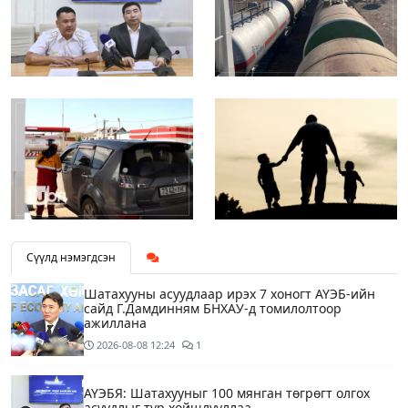
Сүүлд нэмэгдсэн
Шатахууны асуудлаар ирэх 7 хоногт АҮЭБ-ийн
сайд Г.Дамдинням БНХАУ-д томилолтоор
ажиллана
2026-08-08
12:24
1
АҮЭБЯ: Шатахууныг 100 мянган төгрөгт олгох
асуудлыг түр хойшлууллаа