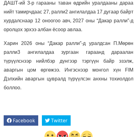
ДАШТ-ий 3-р гарааны таван өдрийн уралдааны дараа
нийт тамирчдаас 27, ралли2 ангилалдаа 17 дугаар байрт
хурдалснаар 12 оноогоо авч, 2027 оны “Дакар ралли”-д
оролцох эрхээ албан ёсоор авлаа.
Харин 2026 оны “Дакар ралли”-д уралдсан П.Мөрөн
ралли3 ангилалдаа зургаан гараанд дараалан
түрүүлснээр нийлбэр дүнгээр тэргүүн байр эзэлж,
аваргын цом өргөжээ. Ингэснээр монгол хүн FIM
Дэлхийн аваргын цувралд түрүүлсэн анхны тохиолдол
боллоо.
Facebook
Twitter