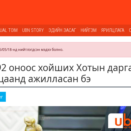
SUAL TOIM
UBN STORY
ЭДИЙН ЗАСАГ
НИЙГЭМ
ЯРИЛЦЛАГА
6/05/18-нд нийтлэгдсэн мэдээ болно.
2 оноос хойших Хотын дарг
ацаанд ажилласан бэ
er