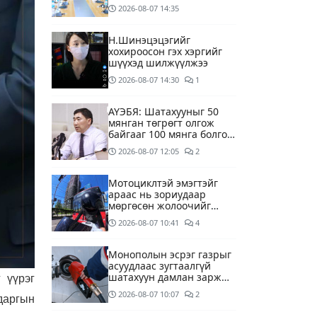
ууд хязгаарлалтгүйгээр
2026-08-07
14:35
шатахуун олгох
боломжоор хангана
Н.Шинэцэцэгийг
хохироосон гэх хэргийг
шүүхэд шилжүүлжээ
2026-08-07
14:30
1
АҮЭБЯ: Шатахууныг 50
мянган төгрөгт олгож
байгааг 100 мянга болгож
нэмэгдүүлэхээр ажиллаж
2026-08-07
12:05
2
байна
Мотоциклтэй эмэгтэйг
араас нь зориудаар
мөргөсөн жолоочийг
ажлаас нь чөлөөлжээ
2026-08-07
10:41
4
Монополын эсрэг газрыг
асуудлаас зугтаалгүй
шатахуун дамлан зарж
 үүрэг
буй асуудалд хяналт
2026-08-07
10:07
2
даргын
тавихыг үүрэгдэв