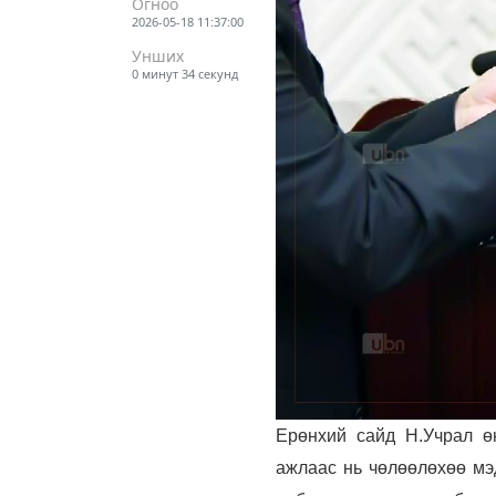
Огноо
2026-05-18 11:37:00
Унших
0 минут 34 секунд
Ерөнхий сайд Н.Учрал ө
ажлаас нь чөлөөлөхөө мэ