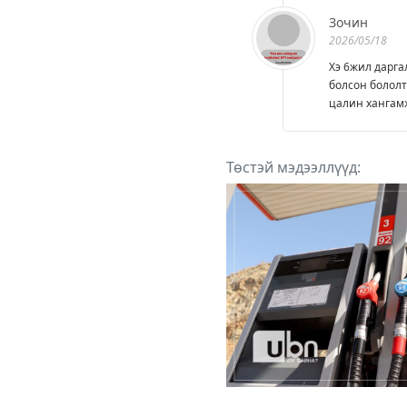
Зочин
2026/05/18
Хэ 6жил дарга
болсон бололт
цалин хангамж
Төстэй мэдээллүүд: