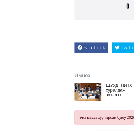
Facebook
Twitt
Өмнөх
ШУУД: НИТХ
хуралдаж
эхэллээ
Энэ мэдээ хуучирсан буюу 202