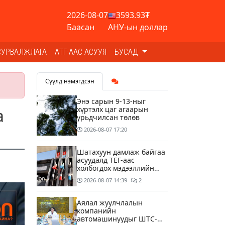
2026-08-07
3593.93₮
Баасан
АНУ-ын доллар
СУРВАЛЖЛАГА
АТГ-ААС АСУУЯ
БУСАД
Сүүлд нэмэгдсэн
Энэ сарын 9-13-ныг
хүртэлх цаг агаарын
а
урьдчилсан төлөв
2026-08-07
17:20
Шатахуун дамлаж байгаа
асуудалд ТЕГ-аас
холбогдох мэдээллийн
дагуу шалгалтын
2026-08-07
14:39
2
ажиллагааг эрчимжүүлж
байна
Аялал жуулчлалын
компанийн
автомашинуудыг ШТС-