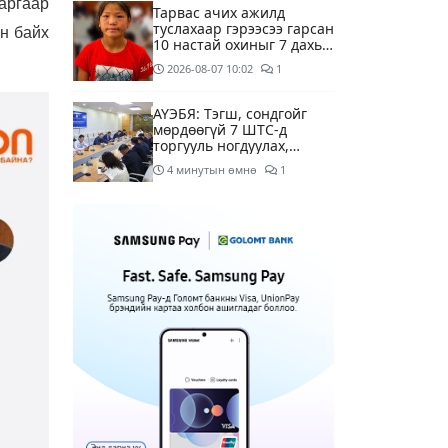
аргаар
Тарвас ачих ажилд
туслахаар гэрээсээ гарсан
н байх
10 настай охиныг 7 дахь
өдрөө хайж байна
2026-08-07
10:02
1
АҮЭБЯ: Тэгш, сондгойг
мөрдөөгүй 7 ШТС-д
торгууль ногдуулах,
тусгай зөвшөөрлийг нь
4 минутын өмнө
1
цуцлах хүртэл арга
хэмжээ авахыг сануулав
Боловсролын сайд Л.Энх-
Амгалан Pearson
компанийн
удирдлагуудтай уулзаж,
9 минутын өмнө
хамтын ажиллагааг
гүнзгийрүүлэх талаар
ярилцжээ
Улаанбаатарт 29 хэм
дулаан байна
4 цагийн өмнө
С.Амарсайхан: Дуусаагүй
барилгад урьдчилсан