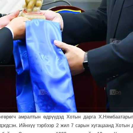
нгөрөгч амралтын өдрүүдэд Хотын дарга Х.Нямбаатарыг
дэгдсэн. Ийнхүү тэрбээр 2 жил 7 сарын хугацаанд Хотын 