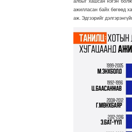
албыг хашсан нэгэн болж
ажилласан байх бөгөөд ха
аж. Эдгээрийг дэлгэрэнгүй