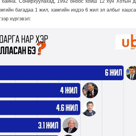
 байна. Сонирхуулахад, 1992 оноос хойш 12 хүн Хотын д
мгийн багадаа 1 жил, хамгийн ихдээ 6 жил эл албыг хашса
гээр хүргэвэл: