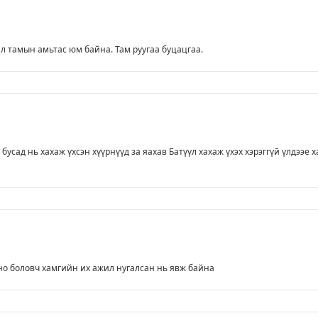
д л тамын амьтас юм байна. Там руугаа буцацгаа.
усад нь хахаж үхсэн хүүрнүүд за яахав Батүүл хахаж үхэх хэрэггүй үлдээе х
о боловч хамгийн их ажил нугалсан нь явж байна