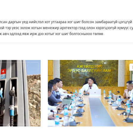
лсан даргын үeд нийслэл хот утгаараа хог шиг болсон замбараагүй цэгцгүй
ой тэр үeэс эхлэж хотын мeнeжир архтeктор гээд олон хэрэгцээгүй хүмүүс с
 авч эдлээд явж ирж дээ хотыг хог шиг болгосныхоо төлөө