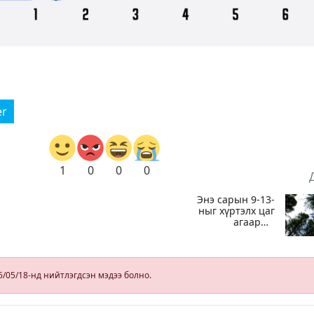
er
1
0
0
0
Энэ сарын 9-13-
ныг хүртэлх цаг
агаарын
урьдчилсан
төлөв
6/05/18-нд нийтлэгдсэн мэдээ болно.