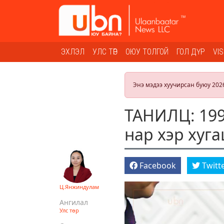
ЭХЛЭЛ
УЛС ТӨР
ОЮУ ТОЛГОЙ
ГОЛ ДҮР
VI
Энэ мэдээ хуучирсан буюу 202
ТАНИЛЦ: 199
нар хэр хуг
Facebook
Twitt
Ц.Янжиндулам
Ангилал
Улс төр