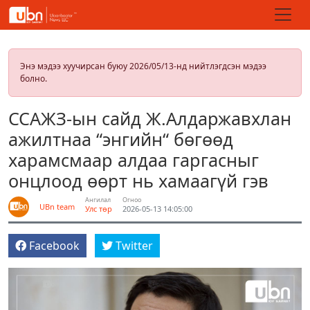
Энэ мэдээ хуучирсан буюу 2026/05/13-нд нийтлэгдсэн мэдээ
болно.
ССАЖЗ-ын сайд Ж.Алдаржавхлан
ажилтнаа “энгийн“ бөгөөд
харамсмаар алдаа гаргасныг
онцлоод өөрт нь хамаагүй гэв
Ангилал
Огноо
UBn team
Улс төр
2026-05-13 14:05:00
Facebook
Twitter