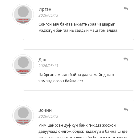
Иргэн
2026/05/13
Сонгон авч байгаа ажилтныхаа чадварыг
мэдэхгүй байгаа нь сайдын маш том алдаа.
Дэл
2026/05/13
Цайрсан амьтан байна даа чамайг дагаж
яаманд орсон байна лээ
Зочин
2026/05/13
Ийм цайрсан дуф хүн байх гэж дээ жоохон
давуулаад ойлгож бодож чадахгүй л байна ш дээ
зүгээр л суудалд нь сууж сайд болж үзэх нь чухал