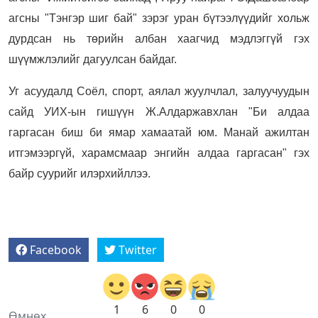
агсны "Тэнгэр шиг бай" зэрэг уран бүтээлүүдийг хольж
дурдсан нь төрийн албан хаагчид мэдлэггүй гэх
шүүмжлэлийг дагуулсан байдаг.
Уг асуудалд Соёл, спорт, аялал жуулчлал, залуучуудын
сайд УИХ-ын гишүүн Ж.Алдаржавхлан "Би алдаа
гаргасан биш би ямар хамаатай юм. Манай ажилтан
итгэмээргүй, харамсмаар энгийн алдаа гаргасан" гэх
байр суурийг илэрхийллээ.
Facebook
Twitter
1
6
0
0
Өмнөх