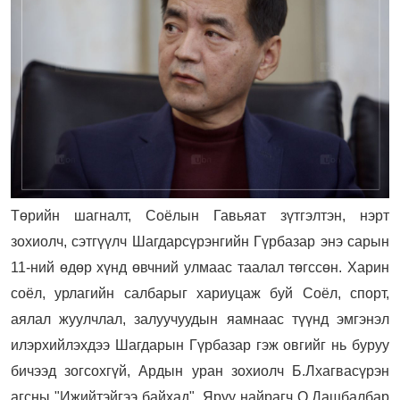
Төрийн шагналт, Соёлын Гавьяат зүтгэлтэн, нэрт
зохиолч, сэтгүүлч Шагдарсүрэнгийн Гүрбазар энэ сарын
11-ний өдөр хүнд өвчний улмаас таалал төгссөн. Харин
соёл, урлагийн салбарыг хариуцаж буй Соёл, спорт,
аялал жуулчлал, залуучуудын яамнаас түүнд эмгэнэл
илэрхийлэхдээ Шагдарын Гүрбазар гэж овгийг нь буруу
бичээд зогсохгүй, Ардын уран зохиолч Б.Лхагвасүрэн
агсны "Ижийтэйгээ байхад", Яруу найрагч О.Дашбалбар