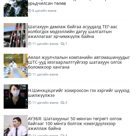
урьдчилсан төлөв
8 цагийн өмнө
Шатахуун дамлаж байгаа асуудалд ТЕГ-аас
холбогдох мэдээллийн дагуу шалгалтын
ажиллагааг эрчимжүүлж байна
11 цагийн өмнө
7
Аялал жуулчлалын компанийн автомашинуудыг
ШТС-ууд хязгаарлалтгүйгээр шатахуун олгох
боломжоор хангана
11 цагийн өмнө
Н.Шинэцэцэгийг хохироосон гэх хэргийг шүүхэд
шилжүүлжээ
11 цагийн өмнө
3
АҮЭБЯ: Шатахууныг 50 мянган төгрөгт олгож
байгааг 100 мянга болгож нэмэгдүүлэхээр
ажиллаж байна
13 цагийн өмнө
4