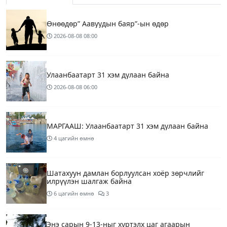
Өнөөдөр” Аавуудын баяр”-ын өдөр
2026-08-08
08:00
Улаанбаатарт 31 хэм дулаан байна
2026-08-08
06:00
МАРГААШ: Улаанбаатарт 31 хэм дулаан байна
4 цагийн өмнө
Шатахуун дамлан борлуулсан хоёр зөрчлийг
илрүүлэн шалгаж байна
6 цагийн өмнө
3
Энэ сарын 9-13-ныг хүртэлх цаг агаарын