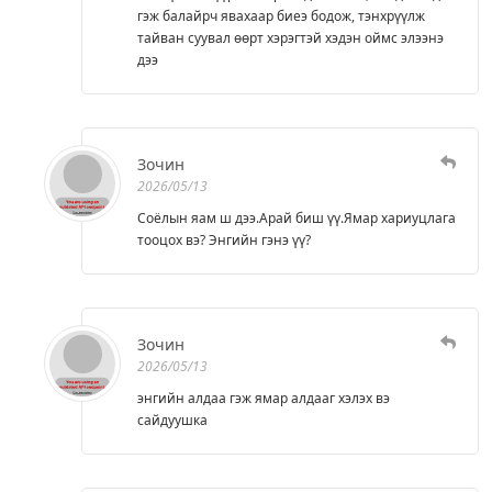
гэж балайрч явахаар биеэ бодож, тэнхрүүлж
тайван суувал өөрт хэрэгтэй хэдэн оймс элээнэ
дээ
Зочин
2026/05/13
Соёлын яам ш дээ.Арай биш үү.Ямар хариуцлага
тооцох вэ? Энгийн гэнэ үү?
Зочин
2026/05/13
энгийн алдаа гэж ямар алдааг хэлэх вэ
сайдуушка