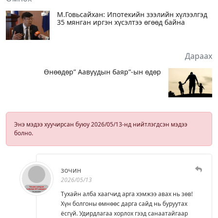
М.Говьсайхан: Ипотекийн зээлийн хүлээлгэд
35 мянган иргэн хүсэлтээ өгөөд байна
Дараах
Өнөөдөр” Аавуудын баяр”-ын өдөр
Энэ мэдээ хуучирсан буюу 2026/05/13-нд нийтлэгдсэн мэдээ
болно.
зочин
2026/05/13
Тухайн алба хаагчид арга хэмжээ авах нь зөв!
Хүн болгоны өмнөөс дарга сайд нь буруутах
ёсгүй. Удирдлагаа хорлох гээд санаатайгаар