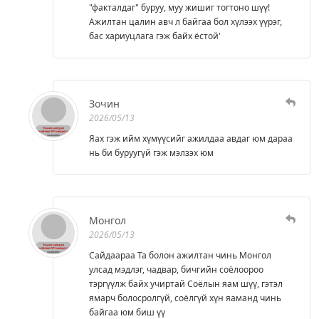
"факталдаг" буруу, муу жишиг тогтоно шүү!
Ажилтан цалин авч л байгаа бол хүлээх үүрэг,
бас хариуцлага гэж байх ёстой'
Зочин
2026/05/13
Яах гэж ийм хүмүүсийг ажилдаа авдаг юм дараа
нь би буруугүй гэж мэлзэх юм
Монгол
2026/05/13
Сайдаараа Та болон ажилтан чинь Монгол
улсад мэдлэг, чадвар, бичгийн соёлоороо
тэргүүлж байх учиртай Соёлын яам шүү, гэтэл
ямарч болосролгүй, соёлгүй хүн яаманд чинь
байгаа юм биш үү