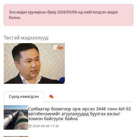
Энэ мэдээ хуучирсан буюу 2026/05/09-нд нийтлэгдсэн мэдээ
болно.
Төстэй мэдээллүүд:
Сүүлд нэмэгдсэн
Сүхбаатар боомтоор орж ирсэн 3448 тонн АИ-92
автобензинийг агуулахуудад буулгах ажлыг
зохион байгуулж байна
2026-08-08
11:38