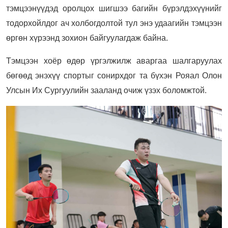
тэмцээнүүдэд оролцох шигшээ багийн бүрэлдэхүүнийг
тодорхойлдог ач холбогдолтой тул энэ удаагийн тэмцээн
өргөн хүрээнд зохион байгуулагдаж байна.
Тэмцээн хоёр өдөр үргэлжилж аваргаа шалгаруулах
бөгөөд энэхүү спортыг сонирхдог та бүхэн Рояал Олон
Улсын Их Сургуулийн зааланд очиж үзэх боломжтой.