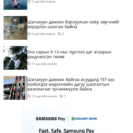
7 цагийн өмнө
Шатахуун дамлан борлуулсан хоёр зөрчлийг
илрүүлэн шалгаж байна
9 цагийн өмнө
3
Энэ сарын 9-13-ныг хүртэлх цаг агаарын
урьдчилсан төлөв
11 цагийн өмнө
Шатахуун дамлаж байгаа асуудалд ТЕГ-аас
холбогдох мэдээллийн дагуу шалгалтын
ажиллагааг эрчимжүүлж байна
13 цагийн өмнө
7
Аялал жуулчлалын компанийн автомашинуудыг
ШТС-ууд хязгаарлалтгүйгээр шатахуун олгох
боломжоор хангана
13 цагийн өмнө