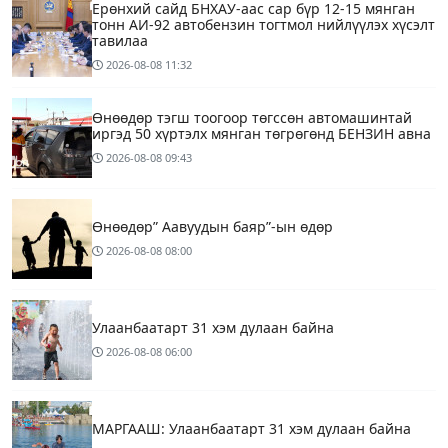
Ерөнхий сайд БНХАУ-аас сар бүр 12-15 мянган
тонн АИ-92 автобензин тогтмол нийлүүлэх хүсэлт
тавилаа
2026-08-08
11:32
Өнөөдөр тэгш тоогоор төгссөн автомашинтай
иргэд 50 хүртэлх мянган төгрөгөнд БЕНЗИН авна
2026-08-08
09:43
Өнөөдөр” Аавуудын баяр”-ын өдөр
2026-08-08
08:00
Улаанбаатарт 31 хэм дулаан байна
2026-08-08
06:00
МАРГААШ: Улаанбаатарт 31 хэм дулаан байна