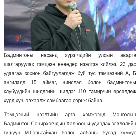
Бадминтоны насанд хүрэгчдийн улсын аварга
шалгаруулах тэмцээн өнөөдөр нээлтээ хийлээ. 23 дах
удаагаа зохион байгуулагдаж буй тус тэмцээний А, Б
ангилалд 15 аймаг, нийслэл болон бадминтоны
клубүүдийн шилдгийн шилдэг 110 тамирчин өрсөлдөж
хурд хүч, авхаалж самбаагаа сорьж байна.
Тэмцээний нээлтийн арга хэмжээнд Монголын
Бадминтон Сонирхогчдын Холбооны удирдах зөвлөлийн
гишүүн М.Говьсайхан болон албаны бусад хүмүүс