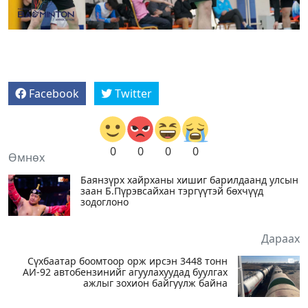
Facebook
Twitter
0
0
0
0
Өмнөх
Баянзүрх хайрханы хишиг барилдаанд улсын
заан Б.Пүрэвсайхан тэргүүтэй бөхчүүд
зодоглоно
Дараах
Сүхбаатар боомтоор орж ирсэн 3448 тонн
АИ-92 автобензинийг агуулахуудад буулгах
ажлыг зохион байгуулж байна