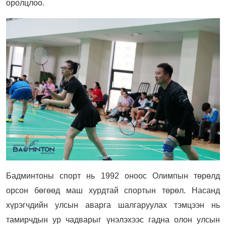
оролцлоо.
Бадминтоны спорт нь 1992 оноос Олимпын төрөлд
орсон бөгөөд маш хурдтай спортын төрөл. Насанд
хүрэгчдийн улсын аварга шалгаруулах тэмцээн нь
тамирчдын ур чадварыг үнэлэхээс гадна олон улсын