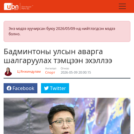
Энэ мэдээ хуучирсан буюу 2026/05/09-нд нийтлэгдсэн мэдээ
болно.
Бадминтоны улсын аварга
шалгаруулах тэмцээн эхэллээ
Ангилал
Огноо
Ц.Янжиндулам
Спорт
2026-05-09 20:00:15
Facebook
Twitter