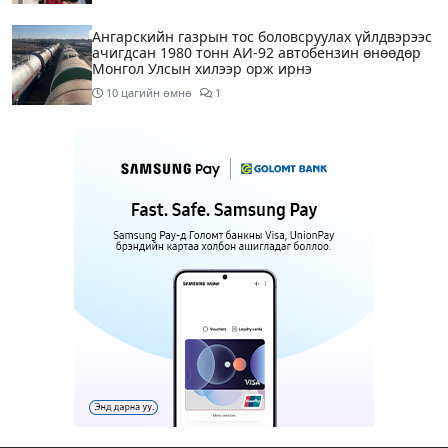
Ангарскийн газрын тос боловсруулах үйлдвэрээс
ачигдсан 1980 тонн АИ-92 автобензин өнөөдөр
Монгол Улсын хилээр орж ирнэ
10 цагийн өмнө
1
Д.Амарбаясгалан: Шатахууны хомсдол биш
төрийн бодлогын хомсдол үүсээд байна
10 цагийн өмнө
6
Нэгдүгээр хорооллын арын замыг өнөөдөр орой
23:00 цагаас түр хааж, борооны ус зайлуулах
шугамын хөндлөн сэтэлгээ хийнэ
12 цагийн өмнө
1
Нэгдүгээр ангид элсэгчдийн бүртгэлийг энэ
сарын 17-ноос E-Mongolia системээр зохион
байгуулна
12 цагийн өмнө