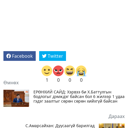
Facebook
Twitter
1
0
0
0
Өмнөх
ЕРӨНХИЙ САЙД: Хэрвээ би Х.Баттулгын
бодлогыг дэмждэг байсан бол 6 жилээр 1 удаа
гэдэг заалтыг сөрөн сөрөн хийхгүй байсан
Дараах
С.Амарсайхан: Дуусаагүй барилгад