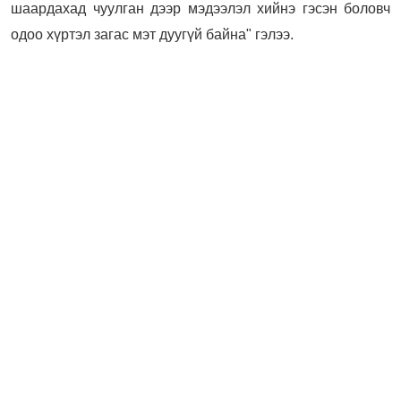
шаардахад чуулган дээр мэдээлэл хийнэ гэсэн боловч
одоо хүртэл загас мэт дуугүй байна" гэлээ.