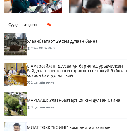
Сүүлд нэмэгдсэн
Улаанбаатарт 29 хэм дулаан байна
2026-08-07
06:00
С.Амарсайхан: Дуусаагүй барилгад урьдчилсан
байдлаар зөвшөөрөл гэрчилгээ олгохгүй байхаар
зохион байгуулалт хий
2 цагийн өмнө
МАРГААШ: Улаанбаатарт 29 хэм дулаан байна
3 цагийн өмнө
МИАТ ТӨХК “БОИНГ“ компанитай хамтын