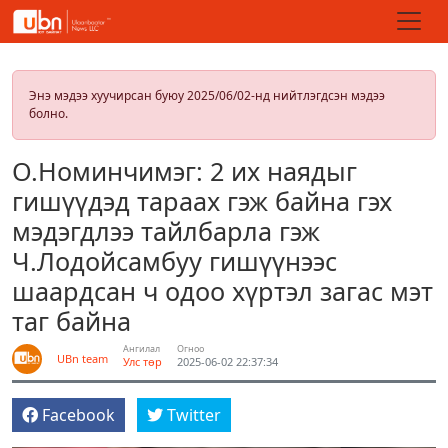
Энэ мэдээ хуучирсан буюу 2025/06/02-нд нийтлэгдсэн мэдээ
болно.
О.Номинчимэг: 2 их наядыг
гишүүдэд тараах гэж байна гэх
мэдэгдлээ тайлбарла гэж
Ч.Лодойсамбуу гишүүнээс
шаардсан ч одоо хүртэл загас мэт
таг байна
Ангилал
Огноо
UBn team
Улс төр
2025-06-02 22:37:34
Facebook
Twitter