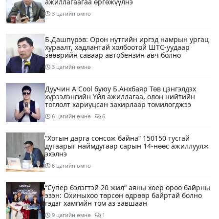
ажиллагаагаа өргөжүүлнэ
3 цагийн өмнө
Б.Дашпүрэв: Орон нутгийн иргэд намрын ургац
хураалт, хадлантай холбоотой ШТС-уудаар
зөөврийн саваар автобензин авч болно
3 цагийн өмнө
Дуучин A Cool буюу Б.Анхбаяр Төв цэнгэлдэх
хүрээлэнгийн Үйл ажиллагаа, олон нийтийн
тоглолт хариуцсан захирлаар томилогджээ
6 цагийн өмнө
6
“Хотын дарга сонсож байна” 150150 тусгай
дугаарыг наймдугаар сарын 14-нөөс ажиллуулж
эхэлнэ
6 цагийн өмнө
“Супер бэлэгтэй 20 жил“ аяны хоёр өрөө байрны
эзэн: Охиныхоо төрсөн өдрөөр байртай болно
гэдэг хамгийн том аз завшаан
9 цагийн өмнө
1