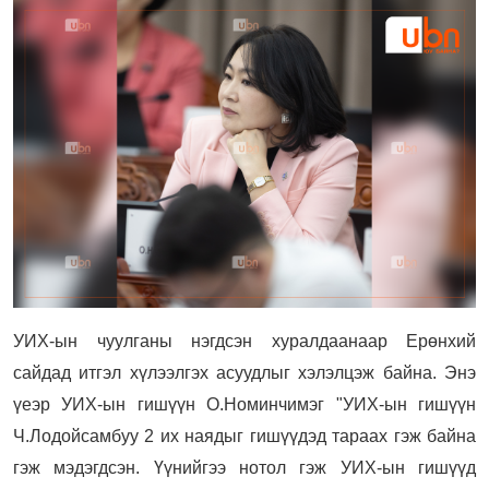
УИХ-ын чуулганы нэгдсэн хуралдаанаар Ерөнхий
сайдад итгэл хүлээлгэх асуудлыг хэлэлцэж байна. Энэ
үеэр УИХ-ын гишүүн О.Номинчимэг "УИХ-ын гишүүн
Ч.Лодойсамбуу 2 их наядыг гишүүдэд тараах гэж байна
гэж мэдэгдсэн.
Үүнийгээ нотол гэж УИХ-ын гишүүд