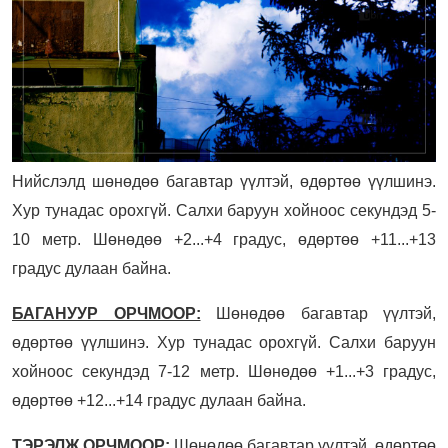
Нийслэлд шөнөдөө багавтар үүлтэй, өдөртөө үүлшинэ.
Хур тунадас орохгүй. Салхи баруун хойноос секундэд 5-
10 метр. Шөнөдөө +2...+4 градус, өдөртөө +11...+13
градус дулаан байна.
БАГАНУУР ОРЧМООР:
Шөнөдөө багавтар үүлтэй,
өдөртөө үүлшинэ. Хур тунадас орохгүй. Салхи баруун
хойноос секундэд 7-12 метр. Шөнөдөө +1...+3 градус,
өдөртөө +12...+14 градус дулаан байна.
ТЭРЭЛЖ ОРЧМООР:
Шөнөдөө багавтар үүлтэй, өдөртөө