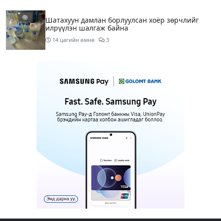
Шатахуун дамлан борлуулсан хоёр зөрчлийг
илрүүлэн шалгаж байна
14 цагийн өмнө
3
Энэ сарын 9-13-ныг хүртэлх цаг агаарын
урьдчилсан төлөв
16 цагийн өмнө
Шатахуун дамлаж байгаа асуудалд ТЕГ-аас
холбогдох мэдээллийн дагуу шалгалтын
ажиллагааг эрчимжүүлж байна
19 цагийн өмнө
8
Аялал жуулчлалын компанийн автомашинуудыг
ШТС-ууд хязгаарлалтгүйгээр шатахуун олгох
боломжоор хангана
19 цагийн өмнө
Н.Шинэцэцэгийг хохироосон гэх хэргийг шүүхэд