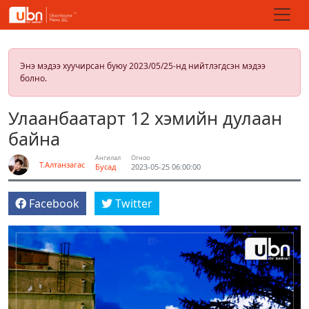
Энэ мэдээ хуучирсан буюу 2023/05/25-нд нийтлэгдсэн мэдээ
болно.
Улаанбаатарт 12 хэмийн дулаан
байна
Ангилал
Огноо
Т.Алтанзагас
Бусад
2023-05-25 06:00:00
Facebook
Twitter