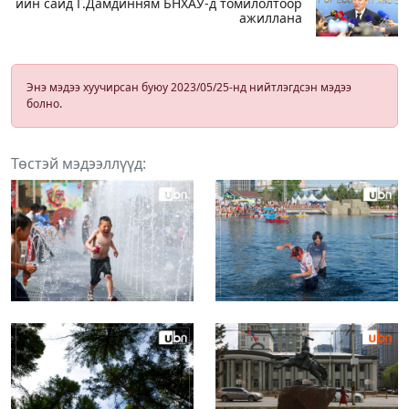
ийн сайд Г.Дамдинням БНХАУ-д томилолтоор
ажиллана
Энэ мэдээ хуучирсан буюу 2023/05/25-нд нийтлэгдсэн мэдээ
болно.
Төстэй мэдээллүүд: