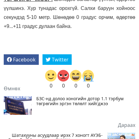
үүлшинэ. Хур тунадас орохгүй. Салхи баруун хойноос
секундэд 5-10 метр. Шөнөдөө 0 градус орчим, өдөртөө
+9...+11 градус дулаан байна.
Facebook
Twitter
0
0
0
0
Өмнөх
БЗС-нд долоо хоногийн дотор 1.1 тэрбум
төгрөгийн эргэн төлөлт хийгджээ
Дараах
Шатахууны асуудлаар ирэх 7 хоногт АҮЭБ-