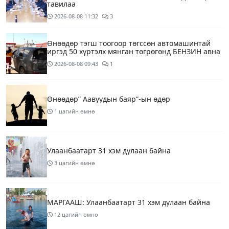
тавилаа
2026-08-08
11:32
3
Өнөөдөр тэгш тоогоор төгссөн автомашинтай
иргэд 50 хүртэлх мянган төгрөгөнд БЕНЗИН авна
2026-08-08
09:43
1
Өнөөдөр” Аавуудын баяр”-ын өдөр
1 цагийн өмнө
Улаанбаатарт 31 хэм дулаан байна
3 цагийн өмнө
МАРГААШ: Улаанбаатарт 31 хэм дулаан байна
12 цагийн өмнө