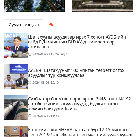
Сүүлд нэмэгдсэн
Шатахууны асуудлаар ирэх 7 хоногт АҮЭБ-ийн
сайд Г.Дамдинням БНХАУ-д томилолтоор
ажиллана
2026-08-08
12:24
1
АҮЭБЯ: Шатахууныг 100 мянган төгрөгт олгох
асуудлыг түр хойшлууллаа
2026-08-08
12:19
Сүхбаатар боомтоор орж ирсэн 3448 тонн АИ-92
автобензинийг агуулахуудад буулгах ажлыг
зохион байгуулж байна
2026-08-08
11:38
Ерөнхий сайд БНХАУ-аас сар бүр 12-15 мянган
тонн АИ-92 автобензин тогтмол нийлүүлэх хүсэлт