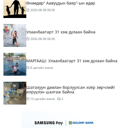
Өнөөдөр” Аавуудын баяр”-ын өдөр
2026-08-08
08:00
Улаанбаатарт 31 хэм дулаан байна
2026-08-08
06:00
МАРГААШ: Улаанбаатарт 31 хэм дулаан байна
8 цагийн өмнө
Шатахуун дамлан борлуулсан хоёр зөрчлийг
илрүүлэн шалгаж байна
10 цагийн өмнө
3
Энэ сарын 9-13-ныг хүртэлх цаг агаарын
урьдчилсан төлөв
12 цагийн өмнө