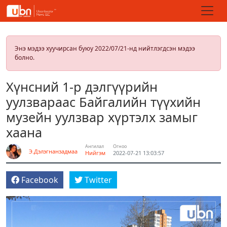
Энэ мэдээ хуучирсан буюу 2022/07/21-нд нийтлэгдсэн мэдээ
болно.
Хүнсний 1-р дэлгүүрийн
уулзвараас Байгалийн түүхийн
музейн уулзвар хүртэлх замыг
хаана
Ангилал
Огноо
Э.Дэлэгнанзадмаа
Нийгэм
2022-07-21 13:03:57
Facebook
Twitter