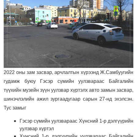
2022 оны зам засвар, арчлалтын хүрээнд Ж.Самбуугийн
гудамж буюу Гэсэр сүмийн уулзвараас Байгалийн
түүхийн музейн зүүн уулзвар хүртэлх авто замын засвар,
шинэчлэлийн ажил зургаадугаар сарын 27-нд эхэлсэн.
Тус замыг
Гэсэр сүмийн уулзвараас Хүнсний 1-р дэлгүүрийн
уулзвар хүртэл
Хүнсний 1-р дэлгүүрийн уулзвараас Байгалийн