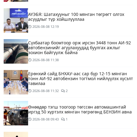
АҮЭБЯ: Шатахууныг 100 мянган төгрөгт олгох
асуудлыг түр хойшлууллаа
2026-08-08
12:19
Сүхбаатар боомтоор орж ирсэн 3448 тонн АИ-92
автобензинийг агуулахуудад буулгах ажлыг
зохион байгуулж байна
2026-08-08
11:38
Ерөнхий сайд БНХАУ-аас сар бүр 12-15 мянган
тонн АИ-92 автобензин тогтмол нийлүүлэх хүсэлт
тавилаа
2026-08-08
11:32
2
Өнөөдөр тэгш тоогоор төгссөн автомашинтай
иргэд 50 хүртэлх мянган төгрөгөнд БЕНЗИН авна
2026-08-08
09:43
1