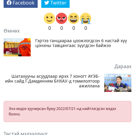
Facebook
Twitter
0
0
0
0
Өмнөх
Гэртээ ганцаараа цоожлогдсон 6 настай хүү
цонхны тавцангаас зүүгдсэн байжээ
Дараах
Шатахууны асуудлаар ирэх 7 хоногт АҮЭБ-
ийн сайд Г.Дамдинням БНХАУ-д томилолтоор
ажиллана
Энэ мэдээ хуучирсан буюу 2022/07/21-нд нийтлэгдсэн мэдээ
болно.
Төстэй мэдээллүүд: