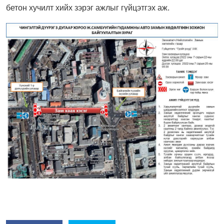
бетон хучилт хийх зэрэг ажлыг гүйцэтгэх аж.