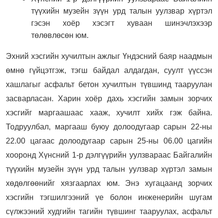
түүхийн музейн зүүн урд талын уулзвар хүртэл
гэсэн хоёр хэсэгт хуваан шинэчлэхээр
төлөвлөсөн юм.
Эхний хэсгийн хучилтын ажлыг Үндэсний баяр наадмын
өмнө гүйцэтгэж, тэгш байдал алдагдан, суулт үүссэн
хашлагыг асфальт бетон хучилтын түвшинд тааруулан
засварласан. Харин хоёр дахь хэсгийн замын зорчих
хэсгийг маргаашаас хааж, хучилт хийх гэж байна.
Тодруулбал, маргааш буюу долоодугаар сарын 22-ны
22.00 цагаас долоодугаар сарын 25-ны 06.00 цагийн
хооронд Хүнсний 1-р дэлгүүрийн уулзвараас Байгалийн
түүхийн музейн зүүн урд талын уулзвар хүртэл замын
хөдөлгөөнийг хязгаарлах юм. Энэ хугацаанд зорчих
хэсгийн тэгшилгээний үе болон инженерийн шугам
сүлжээний худгийн тагийн түвшинг тааруулах, асфальт