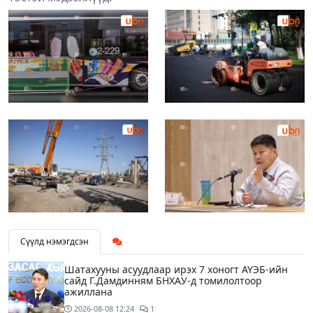
Сүүлд нэмэгдсэн
Шатахууны асуудлаар ирэх 7 хоногт АҮЭБ-ийн
сайд Г.Дамдинням БНХАУ-д томилолтоор
ажиллана
2026-08-08
12:24
1