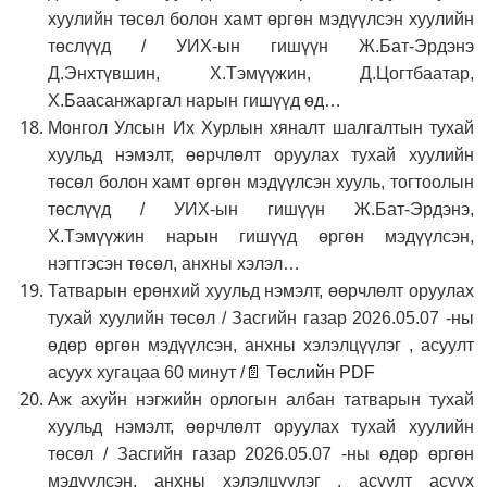
хуулийн төсөл болон хамт өргөн мэдүүлсэн хуулийн
төслүүд / УИХ-ын гишүүн Ж.Бат-Эрдэнэ
Д.Энхтүвшин, Х.Тэмүүжин, Д.Цогтбаатар,
Х.Баасанжаргал нарын гишүүд өд…
Монгол Улсын Их Хурлын хяналт шалгалтын тухай
хуульд нэмэлт, өөрчлөлт оруулах тухай хуулийн
төсөл болон хамт өргөн мэдүүлсэн хууль, тогтоолын
төслүүд / УИХ-ын гишүүн Ж.Бат-Эрдэнэ,
Х.Тэмүүжин нарын гишүүд өргөн мэдүүлсэн,
нэгтгэсэн төсөл, анхны хэлэл…
Татварын ерөнхий хуульд нэмэлт, өөрчлөлт оруулах
тухай хуулийн төсөл / Засгийн газар 2026.05.07 -ны
өдөр өргөн мэдүүлсэн, анхны хэлэлцүүлэг , асуулт
асуух хугацаа 60 минут /
📄 Төслийн PDF
Аж ахуйн нэгжийн орлогын албан татварын тухай
хуульд нэмэлт, өөрчлөлт оруулах тухай хуулийн
төсөл / Засгийн газар 2026.05.07 -ны өдөр өргөн
мэдүүлсэн, анхны хэлэлцүүлэг , асуулт асуух