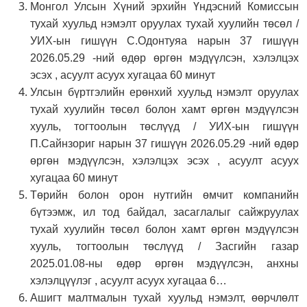
Монгол Улсын Хүний эрхийн Үндэсний Комиссын
тухай хуульд нэмэлт оруулах тухай хуулийн төсөл /
УИХ-ын гишүүн С.Одонтуяа нарын 37 гишүүн
2026.05.29 -ний өдөр өргөн мэдүүлсэн, хэлэлцэх
эсэх , асуулт асуух хугацаа 60 минут
Улсын бүртгэлийн ерөнхий хуульд нэмэлт оруулах
тухай хуулийн төсөл болон хамт өргөн мэдүүлсэн
хууль, тогтоолын төслүүд / УИХ-ын гишүүн
П.Сайнзориг нарын 37 гишүүн 2026.05.29 -ний өдөр
өргөн мэдүүлсэн, хэлэлцэх эсэх , асуулт асуух
хугацаа 60 минут
Төрийн болон орон нутгийн өмчит компанийн
бүтээмж, ил тод байдал, засаглалыг сайжруулах
тухай хуулийн төсөл болон хамт өргөн мэдүүлсэн
хууль, тогтоолын төслүүд / Засгийн газар
2025.01.08-ны өдөр өргөн мэдүүлсэн, анхны
хэлэлцүүлэг , асуулт асуух хугацаа 6…
Ашигт малтмалын тухай хуульд нэмэлт, өөрчлөлт