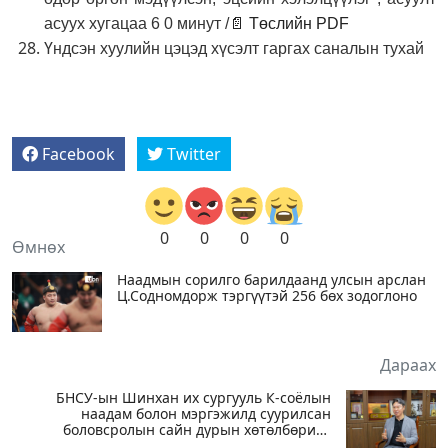
асуух хугацаа 6 0 минут /
📄 Төслийн PDF
Үндсэн хуулийн цэцэд хүсэлт гаргах саналын тухай
Facebook
Twitter
0
0
0
0
Өмнөх
Наадмын сорилго барилдаанд улсын арслан
Ц.Содномдорж тэргүүтэй 256 бөх зодоглоно
Дараах
БНСУ-ын Шинхан их сургууль К-соёлын
наадам болон мэргэжилд суурилсан
боловсролын сайн дурын хөтөлбөрийг
зохион байгуулж байна