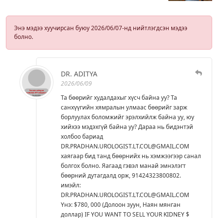
Энэ мэдээ хуучирсан буюу 2026/06/07-нд нийтлэгдсэн мэдээ
болно.
DR. ADITYA
2026/06/09
Та бөөрийг худалдахыг хүсч байна уу? Та
санхүүгийн хямралын улмаас бөөрийг зарж
борлуулах боломжийг эрэлхийлж байна уу, юу
хийхээ мэдэхгүй байна уу? Дараа нь бидэнтэй
холбоо бариад
DR.PRADHAN.UROLOGIST.LT.COL@GMAIL.COM
хаягаар бид танд бөөрнийх нь хэмжээгээр санал
болгох болно. Яагаад гэвэл манай эмнэлэгт
бөөрний дутагдалд орж, 91424323800802.
имэйл:
DR.PRADHAN.UROLOGIST.LT.COL@GMAIL.COM
Yнэ: $780, 000 (Долоон зуун, Наян мянган
доллар) IF YOU WANT TO SELL YOUR KIDNEY $