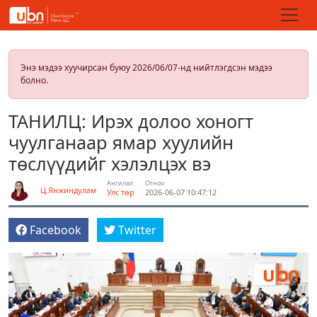
Энэ мэдээ хуучирсан буюу 2026/06/07-нд нийтлэгдсэн мэдээ
болно.
ТАНИЛЦ: Ирэх долоо хоногт
чуулганаар ямар хуулийн
төслүүдийг хэлэлцэх вэ
Ангилал
Огноо
Ц.Янжиндулам
Улс төр
2026-06-07 10:47:12
Facebook
Twitter