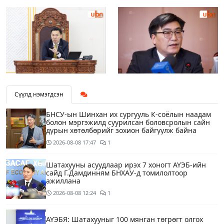
Сүүлд нэмэгдсэн
БНСУ-ын Шинхан их сургууль К-соёлын наадам
болон мэргэжилд суурилсан боловсролын сайн
дурын хөтөлбөрийг зохион байгуулж байна
2026-08-08
17:47
1
Шатахууны асуудлаар ирэх 7 хоногт АҮЭБ-ийн
сайд Г.Дамдинням БНХАУ-д томилолтоор
ажиллана
2026-08-08
12:24
1
АҮЭБЯ: Шатахууныг 100 мянган төгрөгт олгох