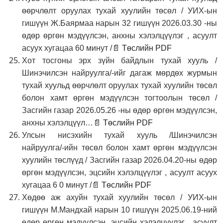
өөрчлөлт оруулах тухай хуулийн төсөл / УИХ-ын
гишүүн Ж.Баярмаа нарын 32 гишүүн 2026.03.30 -ны
өдөр өргөн мэдүүлсэн, анхны хэлэлцүүлэг , асуулт
асуух хугацаа 60 минут /
📄 Төслийн PDF
Хот тосгоны эрх зүйн байдлын тухай хууль /
Шинэчилсэн найруулга/-ийг дагаж мөрдөх журмын
тухай хуульд өөрчлөлт оруулах тухай хуулийн төсөл
болон хамт өргөн мэдүүлсэн тогтоолын төсөл /
Засгийн газар 2026.05.26 -ны өдөр өргөн мэдүүлсэн,
анхны хэлэлцүүл…
📄 Төслийн PDF
Улсын нисэхийн тухай хууль /Шинэчилсэн
найруулга/-ийн төсөл болон хамт өргөн мэдүүлсэн
хуулийн төслүүд / Засгийн газар 2026.04.20-ны өдөр
өргөн мэдүүлсэн, эцсийн хэлэлцүүлэг , асуулт асуух
хугацаа 6 0 минут /
📄 Төслийн PDF
Хөдөө аж ахуйн тухай хуулийн төсөл / УИХ-ын
гишүүн М.Мандхай нарын 10 гишүүн 2025.06.19-ний
өдөр өргөн мэдүүлсэн, эцсийн хэлэлцүүлэг , асуулт