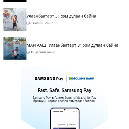
Улаанбаатарт 31 хэм дулаан байна
6 цагийн өмнө
МАРГААШ: Улаанбаатарт 31 хэм дулаан байна
15 цагийн өмнө
Шатахуун дамлан борлуулсан хоёр зөрчлийг
илрүүлэн шалгаж байна
17 цагийн өмнө
3
Энэ сарын 9-13-ныг хүртэлх цаг агаарын
урьдчилсан төлөв
19 цагийн өмнө
Шатахуун дамлаж байгаа асуудалд ТЕГ-аас