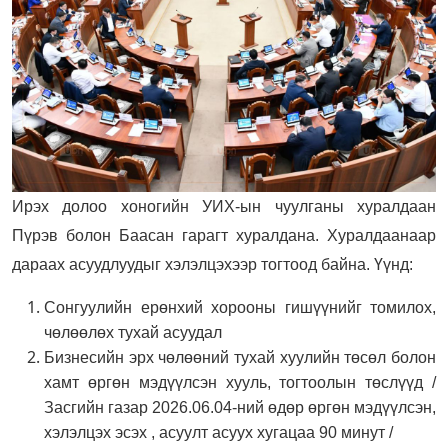
Ирэх долоо хоногийн УИХ-ын чуулганы хуралдаан
Пүрэв болон Баасан гарагт хуралдана. Хуралдаанаар
дараах асуудлуудыг хэлэлцэхээр тогтоод байна. Үүнд:
Сонгуулийн ерөнхий хорооны гишүүнийг томилох,
чөлөөлөх тухай асуудал
Бизнесийн эрх чөлөөний тухай хуулийн төсөл болон
хамт өргөн мэдүүлсэн хууль, тогтоолын төслүүд /
Засгийн газар 2026.06.04-ний өдөр өргөн мэдүүлсэн,
хэлэлцэх эсэх , асуулт асуух хугацаа 90 минут /