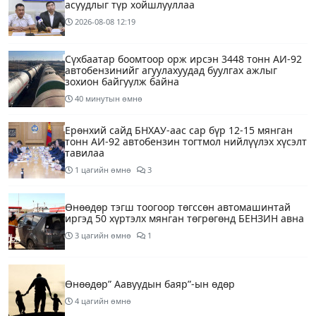
асуудлыг түр хойшлууллаа
2026-08-08
12:19
Сүхбаатар боомтоор орж ирсэн 3448 тонн АИ-92
автобензинийг агуулахуудад буулгах ажлыг
зохион байгуулж байна
40 минутын өмнө
Ерөнхий сайд БНХАУ-аас сар бүр 12-15 мянган
тонн АИ-92 автобензин тогтмол нийлүүлэх хүсэлт
тавилаа
1 цагийн өмнө
3
Өнөөдөр тэгш тоогоор төгссөн автомашинтай
иргэд 50 хүртэлх мянган төгрөгөнд БЕНЗИН авна
3 цагийн өмнө
1
Өнөөдөр” Аавуудын баяр”-ын өдөр
4 цагийн өмнө