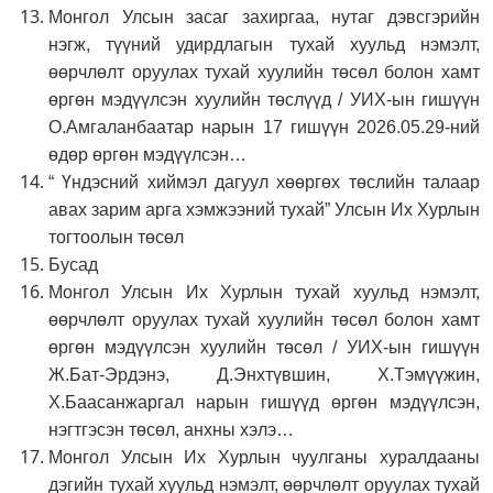
Монгол Улсын засаг захиргаа, нутаг дэвсгэрийн
нэгж, түүний удирдлагын тухай хуульд нэмэлт,
өөрчлөлт оруулах тухай хуулийн төсөл болон хамт
өргөн мэдүүлсэн хуулийн төслүүд / УИХ-ын гишүүн
О.Амгаланбаатар нарын 17 гишүүн 2026.05.29-ний
өдөр өргөн мэдүүлсэн…
“ Үндэсний хиймэл дагуул хөөргөх төслийн талаар
авах зарим арга хэмжээний тухай” Улсын Их Хурлын
тогтоолын төсөл
Бусад
Монгол Улсын Их Хурлын тухай хуульд нэмэлт,
өөрчлөлт оруулах тухай хуулийн төсөл болон хамт
өргөн мэдүүлсэн хуулийн төсөл / УИХ-ын гишүүн
Ж.Бат-Эрдэнэ, Д.Энхтүвшин, Х.Тэмүүжин,
Х.Баасанжаргал нарын гишүүд өргөн мэдүүлсэн,
нэгтгэсэн төсөл, анхны хэлэ…
Монгол Улсын Их Хурлын чуулганы хуралдааны
дэгийн тухай хуульд нэмэлт, өөрчлөлт оруулах тухай