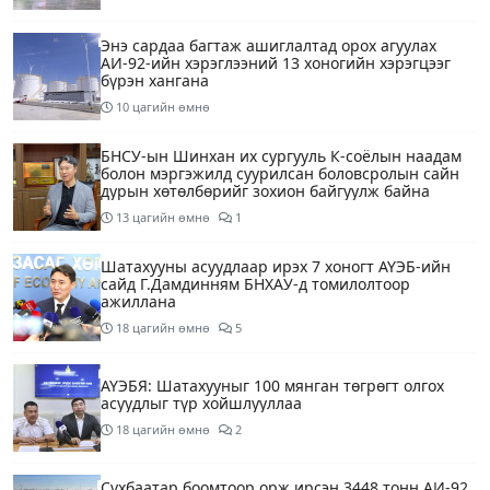
Энэ сардаа багтаж ашиглалтад орох агуулах
АИ-92-ийн хэрэглээний 13 хоногийн хэрэгцээг
бүрэн хангана
10 цагийн өмнө
БНСУ-ын Шинхан их сургууль К-соёлын наадам
болон мэргэжилд суурилсан боловсролын сайн
дурын хөтөлбөрийг зохион байгуулж байна
13 цагийн өмнө
1
Шатахууны асуудлаар ирэх 7 хоногт АҮЭБ-ийн
сайд Г.Дамдинням БНХАУ-д томилолтоор
ажиллана
18 цагийн өмнө
5
АҮЭБЯ: Шатахууныг 100 мянган төгрөгт олгох
асуудлыг түр хойшлууллаа
18 цагийн өмнө
2
Сүхбаатар боомтоор орж ирсэн 3448 тонн АИ-92