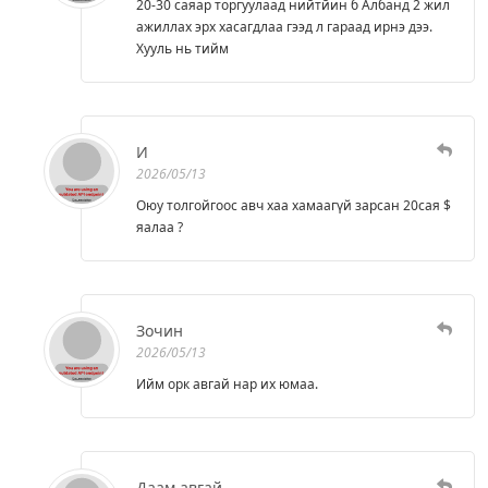
20-30 саяар торгуулаад нийтйин б Албанд 2 жил
ажиллах эрх хасагдлаа гээд л гараад ирнэ дээ.
Хууль нь тийм
И
2026/05/13
Оюу толгойгоос авч хаа хамаагүй зарсан 20сая $
яалаа ?
Зочин
2026/05/13
Ийм орк авгай нар их юмаа.
Даам авгай