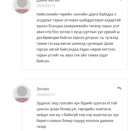
2026/05/12
Нийслэлийн төрийн сангийн дарга байхдаа л
асуудлыг гарын үсгээрээ шийддэгээрээ алдартай
хүүхэн бсандаа.захирамжийн төсөлд гарын үсэг
авах нтр бол зүгээр л хүнд суртлын уул уурхай ш
дээ.Өрөөгдөө байгаа хэрнээ дотроос нь түгжээд
тамхи татаад виски шимээд суучихдаг Даам
гарсан авгай байсандаа.Хэдэн нярав нягтлах
гарын үсгийг нь авах гэж үйл тамаа үздэг
байсан.
Зочин
2026/05/12
Эрдэнэс оюу толгойн хүн бүрийг шалгах ёстой
цаасан дээрх бохир улс төрчдийн компани,
хийдэг юм юу ч байхгүй том нэр ашигласан эрх
баригч намын бохир гарууд хооллох дамжих
газар