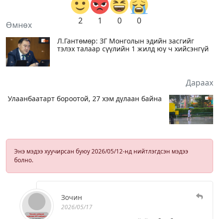
2
1
0
0
Өмнөх
Л.Гантөмөр: ЗГ Монголын эдийн засгийг
тэлэх талаар сүүлийн 1 жилд юу ч хийсэнгүй
Дараах
Улаанбаатарт бороотой, 27 хэм дулаан байна
Энэ мэдээ хуучирсан буюу 2026/05/12-нд нийтлэгдсэн мэдээ
болно.
Зочин
2026/05/17