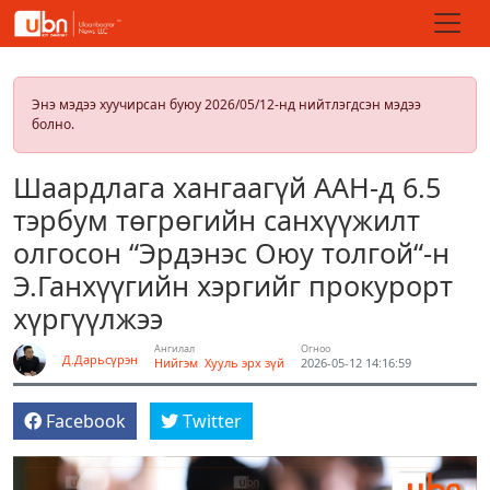
Энэ мэдээ хуучирсан буюу 2026/05/12-нд нийтлэгдсэн мэдээ
болно.
Шаардлага хангаагүй ААН-д 6.5
тэрбум төгрөгийн санхүүжилт
олгосон “Эрдэнэс Оюу толгой“-н
Э.Ганхүүгийн хэргийг прокурорт
хүргүүлжээ
Ангилал
Огноо
Д.Дарьсүрэн
Нийгэм
Хууль эрх зүй
2026-05-12 14:16:59
Facebook
Twitter