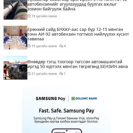
автобензинийг агуулахуудад буулгах ажлыг
зохион байгуулж байна
19 цагийн өмнө
Ерөнхий сайд БНХАУ-аас сар бүр 12-15 мянган
тонн АИ-92 автобензин тогтмол нийлүүлэх хүсэлт
тавилаа
19 цагийн өмнө
4
Өнөөдөр тэгш тоогоор төгссөн автомашинтай
иргэд 50 хүртэлх мянган төгрөгөнд БЕНЗИН авна
21 цагийн өмнө
1
Өнөөдөр” Аавуудын баяр”-ын өдөр
1 өдрийн өмнө
Улаанбаатарт 31 хэм дулаан байна
1 өдрийн өмнө