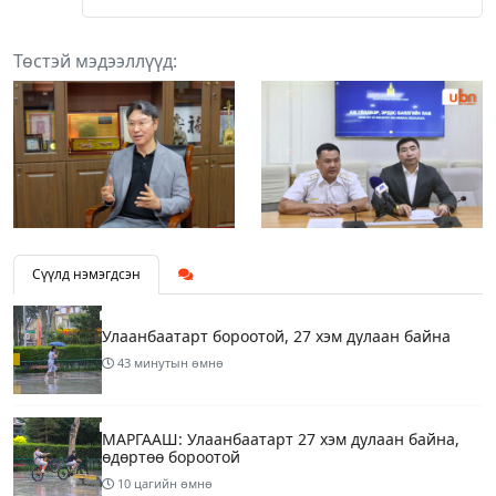
Төстэй мэдээллүүд:
Сүүлд нэмэгдсэн
Улаанбаатарт бороотой, 27 хэм дулаан байна
43 минутын өмнө
МАРГААШ: Улаанбаатарт 27 хэм дулаан байна,
өдөртөө бороотой
10 цагийн өмнө