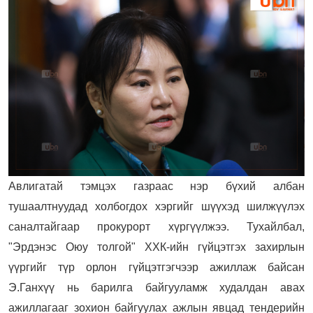
Авлигатай тэмцэх газраас нэр бүхий албан
тушаалтнуудад холбогдох хэргийг шүүхэд шилжүүлэх
саналтайгаар прокурорт хүргүүлжээ. Тухайлбал,
"Эрдэнэс Оюу толгой" ХХК-ийн гүйцэтгэх захирлын
үүргийг түр орлон гүйцэтгэгчээр ажиллаж байсан
Э.Ганхүү нь барилга байгууламж худалдан авах
ажиллагааг зохион байгуулах ажлын явцад тендерийн