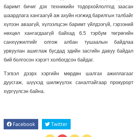
баримт бичиг дэх техникийн тодорхойлолтод заасан
шаардлага хангаагүй аж ахуйн нэгжид барилгын талбайг
хүлээн аваагүй, хүлээлцсэн баримт үйлдээгүй, гэрээний
нөхцөл хангагдаагүй байхад 6.5 тэрбум төгрөгийн
санхүүжилтийг олгож албан тушаалын байдлаа
урвуулан ашиглаж бусдад эдийн засгийн давуу байдал
бий болгосон хэрэгт холбогдсон байдаг.
Тэгвэл дээрх хэргийн мөрдөн шалгах ажиллагааг
дуусгаж, шүүхэд шилжүүлэх саналтайгаар прокурорт
хүргүүлсэн байна.
Facebook
Twitter