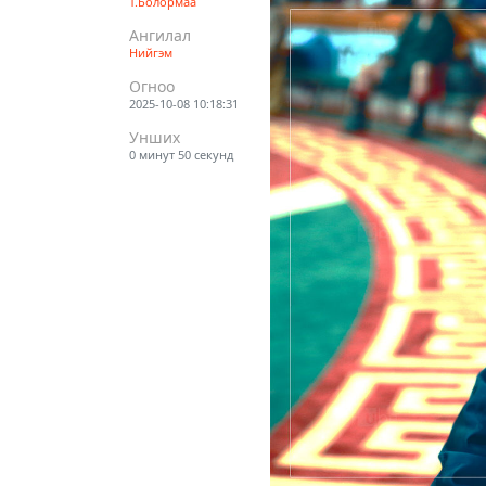
Т.Болормаа
Ангилал
Нийгэм
Огноо
2025-10-08 10:18:31
Унших
0 минут 50 секунд