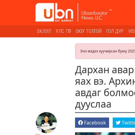
ЭХЛЭЛ
УЛС ТӨР
ОЮУ ТОЛГОЙ
ГОЛ ДҮР
VI
Энэ мэдээ хуучирсан буюу 202
Дархан авар
яах вэ. Арх
авдаг болмо
дууслаа
Facebook
Twitt