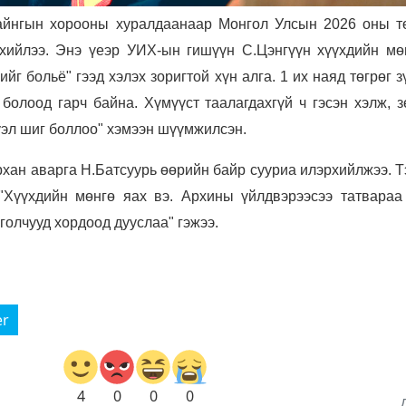
айнгын хорооны хуралдаанаар Монгол Улсын 2026 оны т
 хийлээ. Энэ үеэр УИХ-ын гишүүн С.Цэнгүүн хүүхдийн мө
йг больё" гээд хэлэх зоригтой хүн алга. 1 их наяд төгрөг з
олоод гарч байна.
Хүмүүст таалагдахгүй ч гэсэн хэлж, 
уэл шиг боллоо" хэмээн шүүмжилсэн.
рхан аварга Н.Батсуурь өөрийн байр сууриа илэрхийлжээ. 
"Хүүхдийн мөнгө яах вэ. Архины үйлдвэрээсээ татвараа
голчууд хордоод дууслаа" гэжээ.
er
4
0
0
0