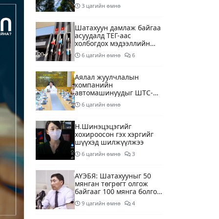
3 цагийн өмнө
Шатахуун дамлаж байгаа
асуудалд ТЕГ-аас
холбогдох мэдээллийн
дагуу шалгалтын
6 цагийн өмнө
6
ажиллагааг эрчимжүүлж
байна
Аялал жуулчлалын
компанийн
автомашинуудыг ШТС-
ууд хязгаарлалтгүйгээр
6 цагийн өмнө
шатахуун олгох
боломжоор хангана
Н.Шинэцэцэгийг
хохироосон гэх хэргийг
шүүхэд шилжүүлжээ
6 цагийн өмнө
3
АҮЭБЯ: Шатахууныг 50
мянган төгрөгт олгож
байгааг 100 мянга болгож
нэмэгдүүлэхээр ажиллаж
9 цагийн өмнө
4
байна