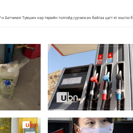
У-н Батчимэг Түвшин нар төрийн толгойд суучихсан байгаа цагт яг юштээ 