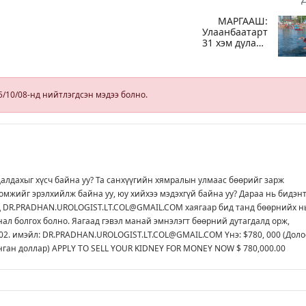
МАРГААШ:
Улаанбаатарт
31 хэм дулаан
байна
Х
5/10/08-нд нийтлэгдсэн мэдээ болно.
далдахыг хүсч байна уу? Та санхүүгийн хямралын улмаас бөөрийг зарж
омжийг эрэлхийлж байна уу, юу хийхээ мэдэхгүй байна уу? Дараа нь бидэн
д DR.PRADHAN.UROLOGIST.LT.COL@GMAIL.COM хаягаар бид танд бөөрнийх н
нал болгох болно. Яагаад гэвэл манай эмнэлэгт бөөрний дутагдалд орж,
2. имэйл: DR.PRADHAN.UROLOGIST.LT.COL@GMAIL.COM Yнэ: $780, 000 (Дол
нган доллар) APPLY TO SELL YOUR KIDNEY FOR MONEY NOW $ 780,000.00