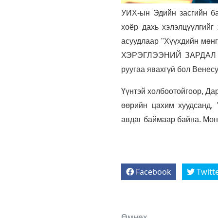
УИХ-ын Эдийн засгийн б
хоёр дахь хэлэлцүүлгийг
асуудлаар "Хүүхдийн мөнги
ХЭРЭГЛЭЭНИЙ ЗАРДАЛ б
руугаа явахгүй бол Венес
Үүнтэй холбоотойгоор, Да
өөрийн цахим хуудсанд, 
авдаг баймаар байна. Мон
Facebook
Twitt
Өмнөх