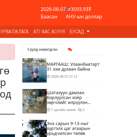
2026-08-07
3593.93₮
Баасан
АНУ-ын доллар
СУРВАЛЖЛАГА
АТГ-ААС АСУУЯ
БУСАД
Сүүлд нэмэгдсэн
МАРГААШ: Улаанбаатарт
гө
31 хэм дулаан байна
2026-08-07
21:12
ар
оод
Шатахуун дамлан
борлуулсан хоёр
зөрчлийг илрүүлэн
шалгаж байна
1 цагийн өмнө
2
Энэ сарын 9-13-ныг
хүртэлх цаг агаарын
урьдчилсан төлөв