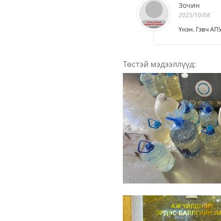
Зочин
2025/10/08
Үнэн. Гэвч АП
Төстэй мэдээллүүд: