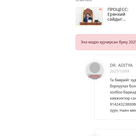
ПРОЦЕСС:
Ерөнхий
сайдыг
огцруулах
асуудлыг ТББ
хэлэлцэж
санал,
Энэ мэдээ хуучирсан буюу 202
дүгнэлтээ
гаргаснаар
УИХ-ын
чуулганы
хуралдаанд
DR. ADITYA
танилцуулна
2025/10/09
Та бөөрийг ху
борлуулах бол
холбоо бариа
хэмжээгээр са
9142432380080
зуун, Наян мя