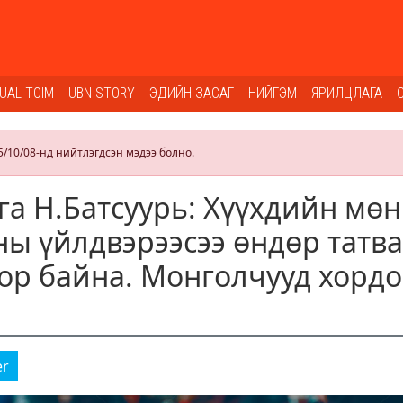
SUAL TOIM
UBN STORY
ЭДИЙН ЗАСАГ
НИЙГЭМ
ЯРИЛЦЛАГА
5/10/08-нд нийтлэгдсэн мэдээ болно.
га Н.Батсуурь: Хүүхдийн мөн
ины үйлдвэрээсээ өндөр татв
ор байна. Монголчууд хорд
er