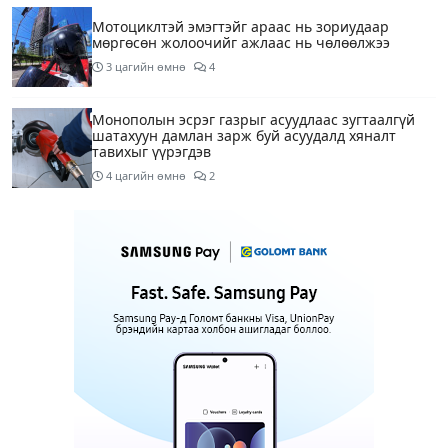
Мотоциклтэй эмэгтэйг араас нь зориудаар
мөргөсөн жолоочийг ажлаас нь чөлөөлжээ
3 цагийн өмнө
4
Монополын эсрэг газрыг асуудлаас зугтаалгүй
шатахуун дамлан зарж буй асуудалд хяналт
тавихыг үүрэгдэв
4 цагийн өмнө
2
Тарвас ачих ажилд туслахаар гэрээсээ гарсан 10
настай охиныг 7 дахь өдрөө хайж байна
4 цагийн өмнө
2
АҮЭБЯ: Тэгш, сондгойг мөрдөөгүй 7 ШТС-д
торгууль ногдуулах, тусгай зөвшөөрлийг нь
цуцлах хүртэл арга хэмжээ авахыг сануулав
4 цагийн өмнө
2
Боловсролын сайд Л.Энх-Амгалан Pearson
компанийн удирдлагуудтай уулзаж, хамтын