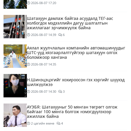
2026-08-07
17:20
Шатахуун дамлаж байгаа асуудалд ТЕГ-аас
холбогдох мэдээллийн дагуу шалгалтын
ажиллагааг эрчимжүүлж байна
2026-08-07
14:39
6
Аялал жуулчлалын компанийн автомашинуудыг
ШТС-ууд хязгаарлалтгүйгээр шатахуун олгох
боломжоор хангана
2026-08-07
14:35
Н.Шинэцэцэгийг хохироосон гэх хэргийг шүүхэд
шилжүүлжээ
2026-08-07
14:30
3
АҮЭБЯ: Шатахууныг 50 мянган төгрөгт олгож
байгааг 100 мянга болгож нэмэгдүүлэхээр
ажиллаж байна
2 цагийн өмнө
4