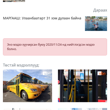
Дараах
МАРГААШ: Улаанбаатарт 31 хэм дулаан байна
Энэ мэдээ хуучирсан буюу 2020/11/24-нд нийтлэгдсэн мэдээ
болно.
Төстэй мэдээллүүд: