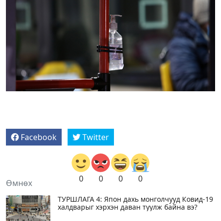
Facebook
Twitter
0
0
0
0
Өмнөх
ТУРШЛАГА 4: Япон дахь монголчууд Ковид-19
халдварыг хэрхэн даван туулж байна вэ?