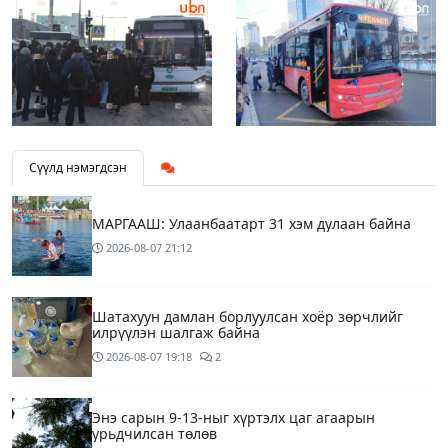
Сүүлд нэмэгдсэн
МАРГААШ: Улаанбаатарт 31 хэм дулаан байна
2026-08-07
21:12
Шатахуун дамлан борлуулсан хоёр зөрчлийг
илрүүлэн шалгаж байна
2026-08-07
19:18
2
Энэ сарын 9-13-ныг хүртэлх цаг агаарын
урьдчилсан төлөв