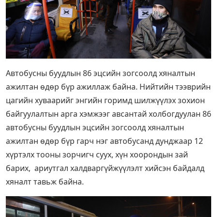
Автобусны буудлын 86 эцсийн зогсоолд хяналтын
ажилтан өдөр бүр ажиллаж байна. Нийтийн тээврийн
цагийн хуваарийг энгийн горимд шилжүүлэх зохион
байгуулалтын арга хэмжээг авсантай холбогдуулан 86
автобусны буудлын эцсийн зогсоолд хяналтын
ажилтан өдөр бүр гарч нэг автобусанд дунджаар 12
хүртэлх тооны зорчигч суух, хүн хоорондын зай
барих, ариутгал халдваргүйжүүлэлт хийсэн байдалд
хяналт тавьж байна.