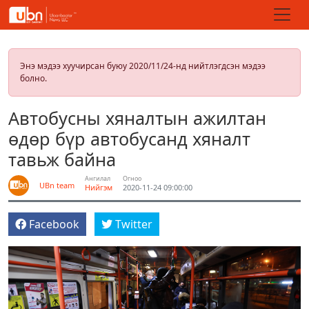
Энэ мэдээ хуучирсан буюу 2020/11/24-нд нийтлэгдсэн мэдээ
болно.
Автобусны хяналтын ажилтан
өдөр бүр автобусанд хяналт
тавьж байна
Ангилал
Огноо
UBn team
Нийгэм
2020-11-24 09:00:00
Facebook
Twitter