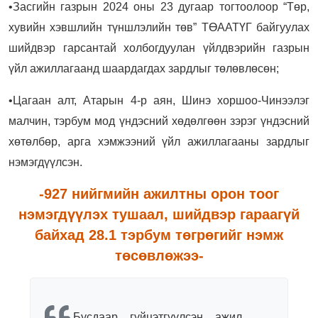
•Засгийн газрын 2024 оны 23 дугаар тогтоолоор “Төр,
хувийн хэвшлийн түншлэлийн төв” ТӨААТҮГ байгуулах
шийдвэр гарсантай холбогдуулан үйлдвэрийн газрын
үйл ажиллагаанд шаардагдах зардлыг төлөвлөсөн;
•Цагаан алт, Атарын 4-р аян, Шинэ хоршоо-Чинээлэг
малчин, тэрбум мод үндэсний хөдөлгөөн зэрэг үндэсний
хөтөлбөр, арга хэмжээний үйл ажиллагааны зардлыг
нэмэгдүүлсэн.
-927 нийгмийн ажилтны орон тоог
нэмэгдүүлэх тушаал, шийдвэр гараагүй
байхад 28.1 тэрбум төгрөгийг нэмж
төсөвлөжээ-
Бусдаар гүйцэтгүүлсэн ажил,