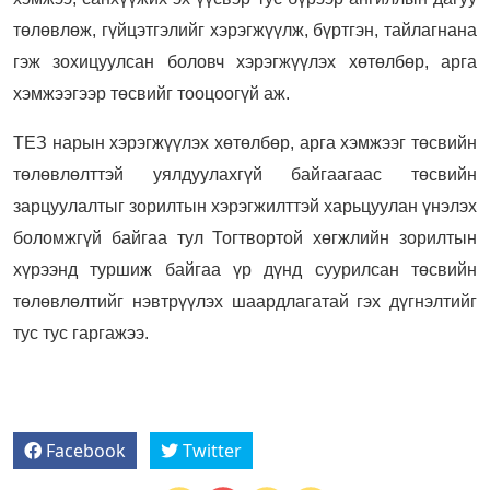
төлөвлөж, гүйцэтгэлийг хэрэгжүүлж, бүртгэн, тайлагнана
гэж зохицуулсан боловч хэрэгжүүлэх хөтөлбөр, арга
хэмжээгээр төсвийг тооцоогүй аж.
ТЕЗ нарын хэрэгжүүлэх хөтөлбөр, арга хэмжээг төсвийн
төлөвлөлттэй уялдуулахгүй байгаагаас төсвийн
зарцуулалтыг зорилтын хэрэгжилттэй харьцуулан үнэлэх
боломжгүй байгаа тул Тогтвортой хөгжлийн зорилтын
хүрээнд туршиж байгаа үр дүнд суурилсан төсвийн
төлөвлөлтийг нэвтрүүлэх шаардлагатай гэх дүгнэлтийг
тус тус гаргажээ.
Facebook
Twitter