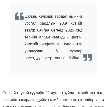
Цалин, хөлсний зардал нь нийт
урсгал зардлын 28.9 хувийг
эзэлж байгаа бөгөөд 2025 онд
төрийн албан хаагчдын цалин,
хөлсийг инфляцын түвшинтэй
уялдуулан 6 хувиар
нэмэгдүүлэхээр тооцсон байна.
Төсвийн тухай хуулийн 22 дугаар зүйлд төсвийг шатлал,
төсвийн захирагч, эдийн засгийн ангилал, хөтөлбөр, арга
хэмжээ, санхүүжих эх үүсвэр тус бүрээр ангиллын дагуу