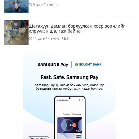
9 цагийн өмнө
Шатахуун дамлан борлуулсан хоёр зөрчлийг
илрүүлэн шалгаж байна
11 цагийн өмнө
3
Энэ сарын 9-13-ныг хүртэлх цаг агаарын
урьдчилсан төлөв
13 цагийн өмнө
Шатахуун дамлаж байгаа асуудалд ТЕГ-аас
холбогдох мэдээллийн дагуу шалгалтын
ажиллагааг эрчимжүүлж байна
16 цагийн өмнө
8
Аялал жуулчлалын компанийн автомашинуудыг
ШТС-ууд хязгаарлалтгүйгээр шатахуун олгох
боломжоор хангана
16 цагийн өмнө