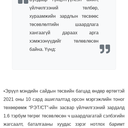
үйлчилгээний төлбөр,
хураамжийн зардлын төсвөөс
төсөвлөлтийн шаардлага
хангаагүй дараах арга
хэмжээнүүдийг төлөвлөсөн
байна. Үүнд:
•Эрүүл мэндийн сайдын төсвийн багцад өндөр өртөгтэй
2021 оны 10 сард ашиглалтад орсон мэргэжлийн тоног
төхөөрөмж “PЭТ/СТ”-ийн засвар үйлчилгээний зардалд
1.6 тэрбум төгрөг төсөвлөсөн ч шаардлагатай сэлбэгийн
жагсаалт, баталгааны хуудас зэрэг нотлох баримт