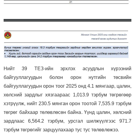
Нийт 39 ТЕЗ-ийн эрхлэх асуудлын хүрээний
байгууллагуудын болон орон нутгийн төсвийн
байгууллагуудын орон тоог 2025 онд 4.1 мянгаар, цалин,
хөлсний зардлыг хязгаараас 1,013.9 тэрбум төгрөгөөр
хэтрүүлж, нийт 230.5 мянган орон тоотой 7,535.9 тэрбум
төгрөг байхаар төлөвлөсөн байна. Үүнд цалин, хөлсний
зардлаас 6,564.2 тэрбум, урсгал шилжүүлгээс 971.7
тэрбум төгрөгийг зарцуулахаар тус тус төлөвлөжээ.