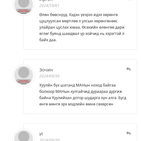
2024/10/01
Өлөн бөөснүүд. Хэдэн үеэрээ идэх хөрөнгө
цуцлуулсан мөртлөө л улсын хөрөнгөнөөс
улайран цуслах юмаа. Өсөхийн өлөнгөө дарж
өглөг буянд шамдвал үр хойчид нь хэрэгтэй л
байх даа.
Зочин
2024/09/30
Хуулйн бүх шатанд МАНын ноход байгаа
болхоор МАНын хулгайчид дураараа дургиж
байна Хуулийхан дотор шударга хүн алга. Бүгд
өнгө мөнгө эрх мэдлийн өмнө сөхөрсөн
И
2024/09/30