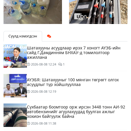
Сүүлд нэмэгдсэн
Шатахууны асуудлаар ирэх 7 хоногт АҮЭБ-ийн
сайд Г.Дамдинням БНХАУ-д томилолтоор
ажиллана
2026-08-08
12:24
1
АҮЭБЯ: Шатахууныг 100 мянган төгрөгт олгох
асуудлыг түр хойшлууллаа
2026-08-08
12:19
Сүхбаатар боомтоор орж ирсэн 3448 тонн АИ-92
автобензинийг агуулахуудад буулгах ажлыг
зохион байгуулж байна
2026-08-08
11:38