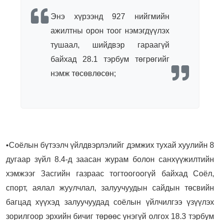
Энэ хүрээнд 927 нийгмийн
ажилтны орон тоог нэмэгдүүлэх
тушаал, шийдвэр гараагүй
байхад 28.1 тэрбум төгрөгийг
нэмж төсөвлөсөн;
•Соёлын бүтээлч үйлдвэрлэлийг дэмжих тухай хуулийн 8
дугаар зүйл 8.4-д заасан журам болон санхүүжилтийн
хэмжээг Засгийн газраас тогтоогоогүй байхад Соёл,
спорт, аялал жуулчлал, залуучуудын сайдын төсвийн
багцад хүүхэд залуучуудад соёлын үйлчилгээ үзүүлэх
зорилгоор эрхийн бичиг төрөөс үнэгүй олгох 18.3 тэрбум