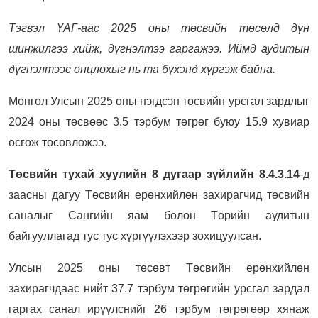
Тэгвэл ҮАГ-аас 2025 оны төсвийн төсөлд дүн
шинжилгээ хийж, дүгнэлтээ гаргажээ. Иймд аудитын
дүгнэлтээс онцлохыг нь та бүхэнд хүргэж байна.
Монгол Улсын 2025 оны нэгдсэн төсвийн урсгал зардлыг
2024 оны төсвөөс 3.5 тэрбум төгрөг буюу 15.9 хувиар
өсгөж төсөвлөжээ.
Төсвийн тухай хуулийн 8 дугаар зүйлийн 8.4.3.14
-д
заасны дагуу Төсвийн ерөнхийлөн захирагчид төсвийн
саналыг Сангийн яам болон Төрийн аудитын
байгууллагад тус тус хүргүүлэхээр зохицуулсан.
Улсын 2025 оны төсөвт Төсвийн ерөнхийлөн
захирагчдаас нийт 37.7 тэрбум төгрөгийн урсгал зардал
гаргах санал ирүүлснийг 26 тэрбум төгрөгөөр хянаж