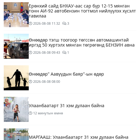
Ерөнхий сайд БНХАУ-аас сар бүр 12-15 мянган
тонн АИ-92 автобензин тогтмол нийлүүлэх хүсэлт
тавилаа
2026-08-08
11:32
3
Өнөөдөр тэгш тоогоор төгссөн автомашинтай
иргэд 50 хүртэлх мянган төгрөгөнд БЕНЗИН авна
2026-08-08
09:43
1
Өнөөдөр” Аавуудын баяр”-ын өдөр
2026-08-08
08:00
Улаанбаатарт 31 хэм дулаан байна
12 минутын өмнө
МАРГААШ: Улаанбаатарт 31 хэм дулаан байна