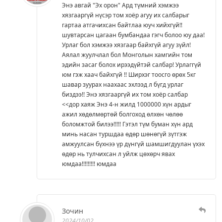
Энэ авгай "Эх орон" Ард түмний хэмжээ
хязгааргүй нүсэр том хоёр агуу их салбарыг
гартаа атгачихсан байтлаа юуч хийхгүй!!
шувтарсан цагаан бумбандаа гэгч болоо юу даа!
Урлаг бол хэмжээ хязгаар байхгүй агуу зүйл!
Аялал жуулчлал бол Монголын хамгийн том
эдийн засаг болох ирээдүйтэй салбар! Урлаггүй
юм гэж хаач байхгүй !! Ширхэг тоосго өрөх 5кг
шавар зуурах наахаас эхлээд л бүгд урлаг
биздээ!! Энэ хязгааргүй их том хоёр салбар
<<дор хаяж Энэ 4-н жилд 1000000 хүн ардыг
ажил хөдөлмөртөй болгоход өлхөн чөлөө
боломжтой билээ!!!!! Гэтэл түм буман хүн ард
минь насан туршдаа өдөр шөнөгүй зүтгэж
амжуулсан бүхнээ үр дүнгүй шамшигдуулан үхэх
өдөр нь тулчихсан л уйлж цөхөрч явах
юмдаа!!!!!!!!! юмдаа
Зочин
2024/10/02