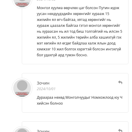
Монгол хуулиа өөрчлөх цаг болсон Путин идэж
уусан нөхдүүдэдийн хөрөнгийг хурааж 15
жилийн ял өгч байгаа, хятад хөрөнгийг нь
хурааж цаазалж байгаа гэтэл монгол хөрөнгийг
нь хураасан нь ил тод биш толгойгий нь илсэн 5
жилийн ял, 5 жилийн төрийн алба хашихгүй гэх
мэт хөгийн ял өгдөг байдлаа халж ялын доод
хэмжээг 10 жил болгох хэрэгтэй болсон ингэхгүй
бол удахгүй ард тумэн босно.
Зочин
2024/10/01
Дураараа нөхөд Монголчуудыг Номхожлоод юу Ч
хийсэн болноо
Зочин