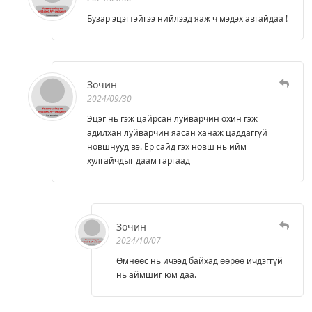
Бузар эцэгтэйгээ нийлээд яаж ч мэдэх авгайдаа !
Зочин
2024/09/30
Эцэг нь гэж цайрсан луйварчин охин гэж
адилхан луйварчин яасан ханаж цаддаггүй
новшнууд вэ. Ер сайд гэх новш нь ийм
хулгайчдыг даам гаргаад
Зочин
2024/10/07
Өмнөөс нь ичээд байхад өөрөө ичдэггүй
нь аймшиг юм даа.