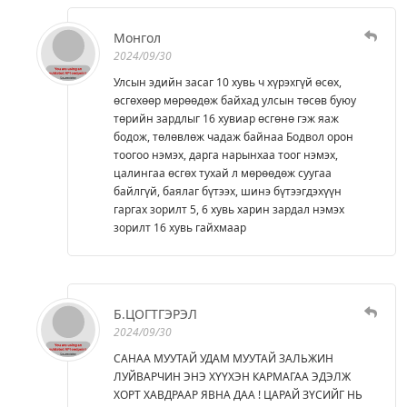
Монгол
2024/09/30
Улсын эдийн засаг 10 хувь ч хүрэхгүй өсөх,
өсгөхөөр мөрөөдөж байхад улсын төсөв буюу
төрийн зардлыг 16 хувиар өсгөнө гэж яаж
бодож, төлөвлөж чадаж байнаа Бодвол орон
тоогоо нэмэх, дарга нарынхаа тоог нэмэх,
цалингаа өсгөх тухай л мөрөөдөж суугаа
байлгүй, баялаг бүтээх, шинэ бүтээгдэхүүн
гаргах зорилт 5, 6 хувь харин зардал нэмэх
зорилт 16 хувь гайхмаар
Б.ЦОГТГЭРЭЛ
2024/09/30
САНАА МУУТАЙ УДАМ МУУТАЙ ЗАЛЬЖИН
ЛУЙВАРЧИН ЭНЭ ХҮҮХЭН КАРМАГАА ЭДЭЛЖ
ХОРТ ХАВДРААР ЯВНА ДАА ! ЦАРАЙ ЗҮСИЙГ НЬ