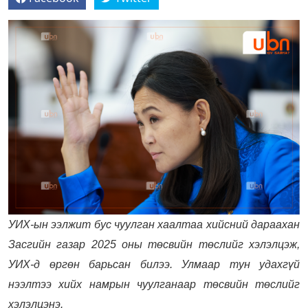
УИХ-ын ээлжит бус чуулган хаалтаа хийсний дараахан
Засгийн газар 2025 оны төсвийн төслийг хэлэлцэж,
УИХ-д өргөн барьсан билээ. Улмаар тун удахгүй
нээлтээ хийх намрын чуулганаар төсвийн төслийг
хэлэлцэнэ.