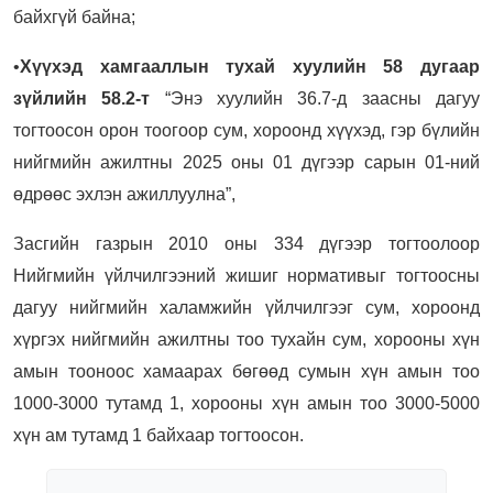
байхгүй байна;
•
Хүүхэд хамгааллын тухай хуулийн 58 дугаар
зүйлийн 58.2-т
“Энэ хуулийн 36.7-д заасны дагуу
тогтоосон орон тоогоор сум, хороонд хүүхэд, гэр бүлийн
нийгмийн ажилтны 2025 оны 01 дүгээр сарын 01-ний
өдрөөс эхлэн ажиллуулна”,
Засгийн газрын 2010 оны 334 дүгээр тогтоолоор
Нийгмийн үйлчилгээний жишиг нормативыг тогтоосны
дагуу нийгмийн халамжийн үйлчилгээг сум, хороонд
хүргэх нийгмийн ажилтны тоо тухайн сум, хорооны хүн
амын тооноос хамаарах бөгөөд сумын хүн амын тоо
1000-3000 тутамд 1, хорооны хүн амын тоо 3000-5000
хүн ам тутамд 1 байхаар тогтоосон.