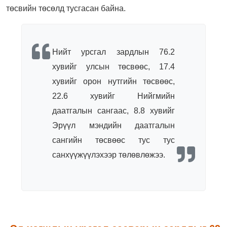
төсвийн төсөлд тусгасан байна.
Нийт урсгал зардлын 76.2
хувийг улсын төсвөөс, 17.4
хувийг орон нутгийн төсвөөс,
22.6 хувийг Нийгмийн
даатгалын сангаас, 8.8 хувийг
Эрүүл мэндийн даатгалын
сангийн төсвөөс тус тус
санхүүжүүлэхээр төлөвлөжээ.