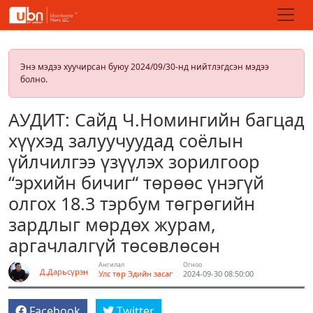
Энэ мэдээ хуучирсан буюу 2024/09/30-нд нийтлэгдсэн мэдээ
болно.
АУДИТ: Сайд Ч.Номингийн багцад
хүүхэд залуучуудад соёлын
үйлчилгээ үзүүлэх зорилгоор
“эрхийн бичиг“ төрөөс үнэгүй
олгох 18.3 тэрбум төгрөгийн
зардлыг мөрдөх журам,
аргачлалгүй төсөвлөсөн
Ангилал
Огноо
Д.Дарьсүрэн
Улс төр
Эдийн засаг
2024-09-30 08:50:00
Facebook
Twitter