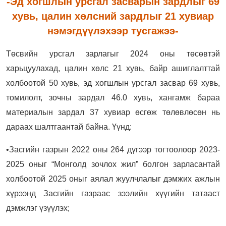
-Эд хогшлын урсгал засварын зардлыг 69
хувь, цалин хөлсний зардлыг 21 хувиар
нэмэгдүүлэхээр тусгажээ-
Төсвийн урсгал зарлагыг 2024 оны төсөвтэй
харьцуулахад, цалин хөлс 21 хувь, байр ашиглалттай
холбоотой 50 хувь, эд хогшлын урсгал засвар 69 хувь,
томилолт, зочны зардал 46.0 хувь, хангамж бараа
материалын зардал 37 хувиар өсгөж төлөвлөсөн нь
дараах шалтгаантай байна. Үүнд:
•Засгийн газрын 2022 оны 264 дүгээр тогтоолоор 2023-
2025 оныг “Монголд зочлох жил” болгон зарласантай
холбоотой 2025 оныг аялал жуулчлалыг дэмжих ажлын
хүрээнд Засгийн газраас зээлийн хүүгийн татааст
дэмжлэг үзүүлэх;