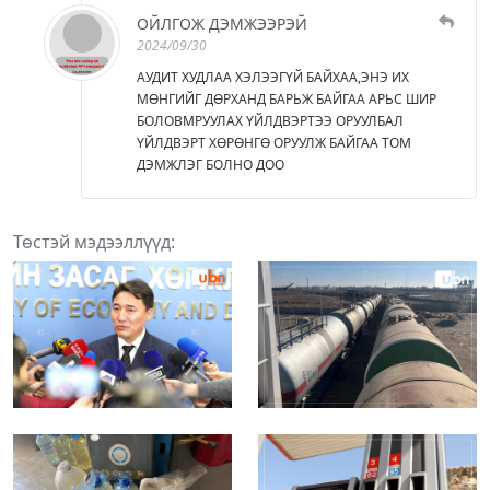
ОЙЛГОЖ ДЭМЖЭЭРЭЙ
2024/09/30
АУДИТ ХУДЛАА ХЭЛЭЭГҮЙ БАЙХАА,ЭНЭ ИХ
МӨНГИЙГ ДӨРХАНД БАРЬЖ БАЙГАА АРЬС ШИР
БОЛОВМРУУЛАХ ҮЙЛДВЭРТЭЭ ОРУУЛБАЛ
ҮЙЛДВЭРТ ХӨРӨНГӨ ОРУУЛЖ БАЙГАА ТОМ
ДЭМЖЛЭГ БОЛНО ДОО
Төстэй мэдээллүүд: