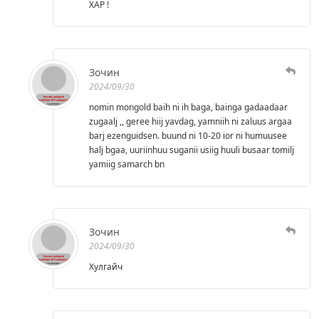
ХАР !
Зочин
2024/09/30
nomin mongold baih ni ih baga, bainga gadaadaar
zugaalj ,, geree hiij yavdag, yamniih ni zaluus argaa
barj ezenguidsen. buund ni 10-20 ior ni humuusee
halj bgaa, uuriinhuu suganii usiig huuli busaar tomilj
yamiig samarch bn
Зочин
2024/09/30
Хулгайч