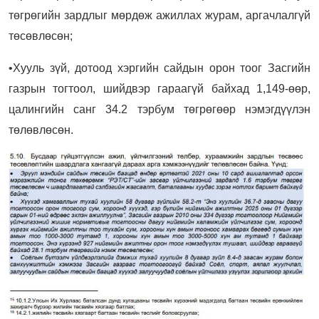
төгрөгийн зардлыг мөрдөж ажиллах журам, аргачлалгүй
төсөвлөсөн;
•Хууль зүй, дотоод хэргийн сайдын орон тоог Засгийн
газрын тогтоол, шийдвэр гараагүй байхад 1,149-өөр,
цалингийн санг 34.2 тэрбум төгрөгөөр нэмэгдүүлэн
төлөвлөсөн.