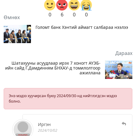
0
6
0
0
Өмнөх
Голомт банк Хэнтий аймагт салбараа нээлээ
Дараах
Шатахууны асуудлаар ирэх 7 хоногт АҮЭБ-
ийн сайд Г.Дамдинням БНХАУ-д томилолтоор
ажиллана
Энэ мэдээ хуучирсан буюу 2024/09/30-нд нийтлэгдсэн мэдээ
болно.
Иргэн
2024/10/02