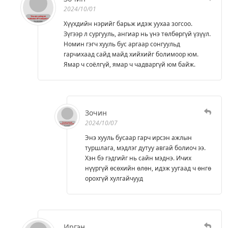
2024/10/01
Хүүхдийн нэрийг барьж идэж уухаа зогсоо.
Зүгээр л сургууль, ангиар нь үнэ төлбөргүй үзүүл.
Номин гэгч хууль бус аргаар сонгуульд
гарчихаад сайд майд хийхийг болимоор юм.
Ямар ч соёлгүй, ямар ч чадваргүй юм байж.
Зочин
2024/10/07
Энэ хууль бусаар гарч ирсэн ажлын
туршлага, мэдлэг дутуу авгай болиоч ээ.
Хэн бэ гэдгийг нь сайн мэднэ. Ичих
нүүргүй өсөхийн өлөн, идэж уугаад ч өнгө
орохгүй хулгайчууд
Иргэн