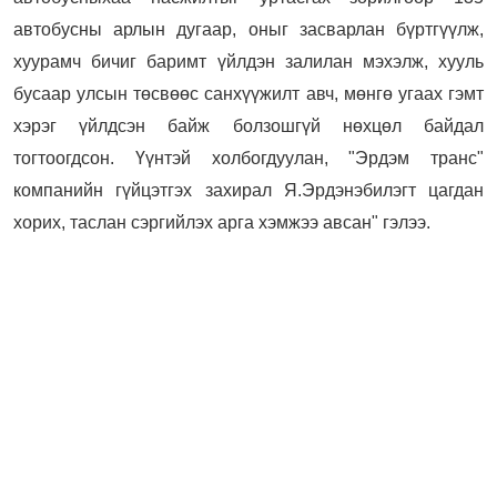
автобусны арлын дугаар, оныг засварлан бүртгүүлж,
хуурамч бичиг баримт үйлдэн залилан мэхэлж, хууль
бусаар улсын төсвөөс санхүүжилт авч, мөнгө угаах гэмт
хэрэг үйлдсэн байж болзошгүй нөхцөл байдал
тогтоогдсон. Үүнтэй холбогдуулан, "Эрдэм транс"
компанийн гүйцэтгэх захирал Я.Эрдэнэбилэгт цагдан
хорих, таслан сэргийлэх арга хэмжээ авсан" гэлээ.