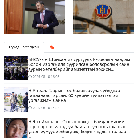
Сүүлд нэмэгдсэн
БНСУ-ын Шинхан их сургууль К-соёлын наадам
болон мэргэжилд суурилсан боловсролын сайн
дурын хөтөлбөрийг амжилттай зохион
байгууллаа
2026-08-10
16:05
Н.Учрал: Газрын тос боловсруулах үйлдвэр
гацаанаас гарсан. 60 хувийн гүйцэтгэлтэй
үргэлжилж байна
2026-08-10
14:54
Н.Энх-Амгалан: Ослын нөхцөл байдал миний
эсрэг эргэж магадгүй байгаа тул ослыг харсан,
үзсэн хүмүүс холбогдож, бодит явдлын талаар
ярьж өгч тусална уу