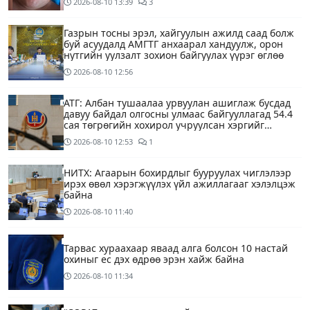
2026-08-10
13:39
3
Газрын тосны эрэл, хайгуулын ажилд саад болж
буй асуудалд АМГТГ анхаарал хандуулж, орон
нутгийн уулзалт зохион байгуулах үүрэг өглөө
2026-08-10
12:56
АТГ: Албан тушаалаа урвуулан ашиглаж бусдад
давуу байдал олгосны улмаас байгууллагад 54.4
сая төгрөгийн хохирол учруулсан хэргийг
прокурорт шилжүүллээ
2026-08-10
12:53
1
НИТХ: Агаарын бохирдлыг бууруулах чиглэлээр
ирэх өвөл хэрэгжүүлэх үйл ажиллагааг хэлэлцэж
байна
2026-08-10
11:40
Тарвас хураахаар яваад алга болсон 10 настай
охиныг ес дэх өдрөө эрэн хайж байна
2026-08-10
11:34