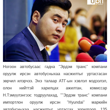
Ногоон автобусаас гадна "Эрдэм транс" компани
оруулж ирсэн автобусныхаа насжилтыг уртасгасан
зөрчил илэрчээ. Энэ талаар АТГ-ын хэвлэл мэдээлэл,
олон нийттэй харилцах ажилтан, комиссар
Н.Тэмүүлэнгээс тодруулахад, ""Эрдэм транс" компани
импортлон оруулж ирсэн "Hyundai" маркийн
автобусныхаа насжилтыг уртасгах зорилгоор 135