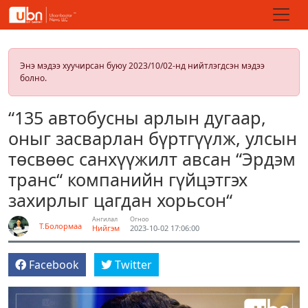
Энэ мэдээ хуучирсан буюу 2023/10/02-нд нийтлэгдсэн мэдээ
болно.
“135 автобусны арлын дугаар,
оныг засварлан бүртгүүлж, улсын
төсвөөс санхүүжилт авсан “Эрдэм
транс“ компанийн гүйцэтгэх
захирлыг цагдан хорьсон“
Ангилал
Огноо
Т.Болормаа
Нийгэм
2023-10-02 17:06:00
Facebook
Twitter