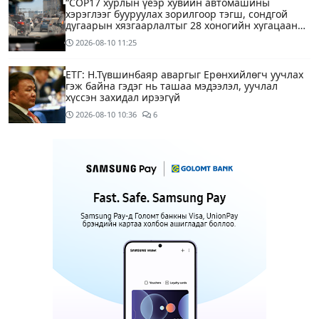
“COP17 хурлын үеэр хувийн автомашины
хэрэглээг бууруулах зорилгоор тэгш, сондгой
дугаарын хязгаарлалтыг 28 хоногийн хугацаанд
хийнэ“
2026-08-10
11:25
ЕТГ: Н.Түвшинбаяр аваргыг Ерөнхийлөгч уучлах
гэж байна гэдэг нь ташаа мэдээлэл, уучлал
хүссэн захидал ирээгүй
2026-08-10
10:36
6
Энэ бямба гарагаас тэгш, сондгой дугаарын
хязгаарлалтаар хөдөлгөөнд оролцоно
2026-08-10
09:25
Нийслэлийн цэцэрлэгийн цахим бүртгэл эхэллээ
2026-08-10
09:20
1
Хүүхдээ цэцэрлэгт бүртгүүлэхдээ юуг анхаарах вэ
14 цагийн өмнө