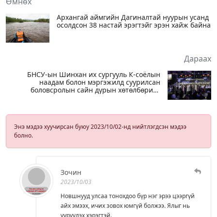
Өмнөх
Архангай аймгийн Дагиналтай нуурын усанд
осолдсон 38 настай эрэгтэйг эрэн хайж байна
Дараах
БНСУ-ын Шинхан их сургууль К-соёлын
наадам болон мэргэжилд суурилсан
боловсролын сайн дурын хөтөлбөрийг
амжилттай зохион байгууллаа
Энэ мэдээ хуучирсан буюу 2023/10/02-нд нийтлэгдсэн мэдээ
болно.
Зочин
2023/10/03
Новшнууд улсаа тонохдоо бүр нэг эрээ цээргүй
айх эмээх, ичих зовох юмгүй болжээ. Ялыг нь
үүрүүлэх хэрэгтэй.