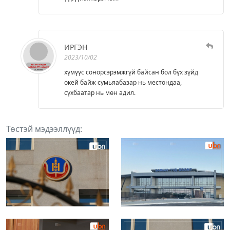
ИРГЭН
2023/10/02
хүмүүс сонорсэрэмжгүй байсан бол бүх зүйд
окей байж сумьяабазар нь местондаа,
сүхбаатар нь мөн адил.
Төстэй мэдээллүүд: