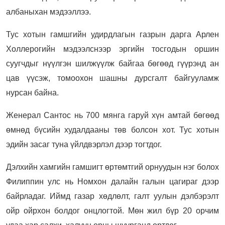
албаныхан мэдээллээ.
Тус хотын гамшгийн удирдлагын газрын дарга Арлен
Холлерогийн мэдээлснээр эргийн тосгодын оршин
суугчдыг нүүлгэн шилжүүлж байгаа бөгөөд гүүрэнд ан
цав үүсэж, томоохон шашны дурсгалт байгууламж
нурсан байна.
Женерал Сантос нь 700 мянга гаруй хүн амтай бөгөөд
өмнөд бүсийн худалдааны төв болсон хот. Тус хотын
эдийн засаг туна үйлдвэрлэл дээр тогтдог.
Дэлхийн хамгийн гамшигт өртөмтгий орнуудын нэг болох
Филиппин улс нь Номхон далайн галын цагираг дээр
байрладаг. Иймд газар хөдлөлт, галт уулын дэлбэрэлт
ойр ойрхон болдог онцлогтой. Мөн жил бүр 20 орчим