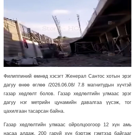
Филиппиний өмнөд хэсэгт Женерал Сантос хотын эрэг
дагуу өнөө өглөө /2026.06.08/ 7.8 магнитудын хүчтэй
газар хөдлөлт болов. Газар хөдлөлтийн улмаас эрэг
дагуу нэг метрийн цунамийн давалгаа үүсэж, тог
цахилгаан тасарсан байна.
Газар хөдлөлтийн улмаас ойролцоогоор 12 хүн амь
насаа алдаж, 200 гаруй хүн бэртэж гэмтээд байгааг