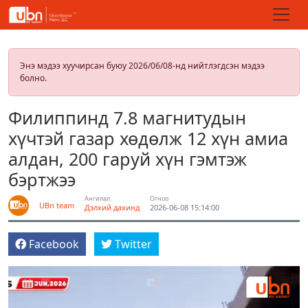
Энэ мэдээ хуучирсан буюу 2026/06/08-нд нийтлэгдсэн мэдээ
болно.
Филиппинд 7.8 магнитудын
хүчтэй газар хөдөлж 12 хүн амиа
алдан, 200 гаруй хүн гэмтэж
бэртжээ
Ангилал
Огноо
UBn team
Дэлхий дахинд
2026-06-08 15:14:00
Facebook
Twitter