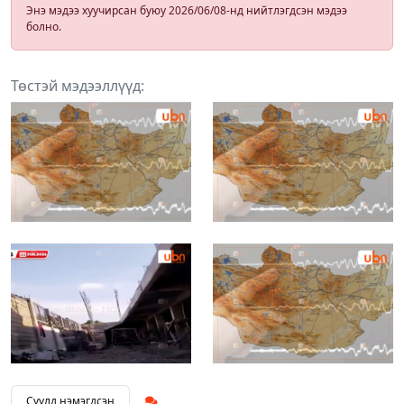
Энэ мэдээ хуучирсан буюу 2026/06/08-нд нийтлэгдсэн мэдээ
болно.
Төстэй мэдээллүүд:
Сүүлд нэмэгдсэн