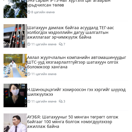
Энэ сарын 9-13-ныг хүртэлх цаг агаарын
урьдчилсан төлөв
8 цагийн өмнө
Шатахуун дамлаж байгаа асуудалд ТЕГ-аас
холбогдох мэдээллийн дагуу шалгалтын
ажиллагааг эрчимжүүлж байна
11 цагийн өмнө
7
Аялал жуулчлалын компанийн автомашинуудыг
ШТС-ууд хязгаарлалтгүйгээр шатахуун олгох
боломжоор хангана
11 цагийн өмнө
Н.Шинэцэцэгийг хохироосон гэх хэргийг шүүхэд
шилжүүлжээ
11 цагийн өмнө
3
АҮЭБЯ: Шатахууныг 50 мянган төгрөгт олгож
байгааг 100 мянга болгож нэмэгдүүлэхээр
ажиллаж байна