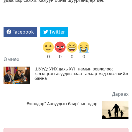
удаа хар салхи, халуун орны шуурганд өртдөг.
Facebook
Twitter
0
0
0
0
Өмнөх
ШУУД: УИХ дахь ХҮН намын зөвлөлөөс
хэлэлцсэн асуудлынхаа талаар мэдээлэл хийж
байна
Дараах
Өнөөдөр” Аавуудын баяр”-ын өдөр