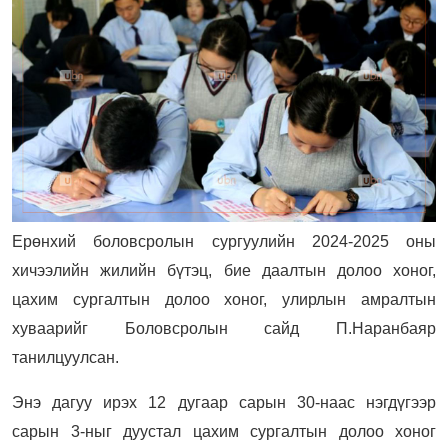
Ерөнхий боловсролын сургуулийн 2024-2025 оны
хичээлийн жилийн бүтэц, бие даалтын долоо хоног,
цахим сургалтын долоо хоног, улирлын амралтын
хуваарийг Боловсролын сайд П.Наранбаяр
танилцуулсан.
Энэ дагуу ирэх 12 дугаар сарын 30-наас нэгдүгээр
сарын 3-ныг дуустал цахим сургалтын долоо хоног