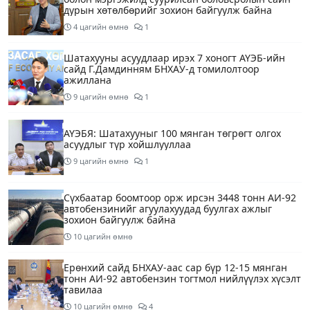
дурын хөтөлбөрийг зохион байгуулж байна
4 цагийн өмнө
1
Шатахууны асуудлаар ирэх 7 хоногт АҮЭБ-ийн
сайд Г.Дамдинням БНХАУ-д томилолтоор
ажиллана
9 цагийн өмнө
1
АҮЭБЯ: Шатахууныг 100 мянган төгрөгт олгох
асуудлыг түр хойшлууллаа
9 цагийн өмнө
1
Сүхбаатар боомтоор орж ирсэн 3448 тонн АИ-92
автобензинийг агуулахуудад буулгах ажлыг
зохион байгуулж байна
10 цагийн өмнө
Ерөнхий сайд БНХАУ-аас сар бүр 12-15 мянган
тонн АИ-92 автобензин тогтмол нийлүүлэх хүсэлт
тавилаа
10 цагийн өмнө
4