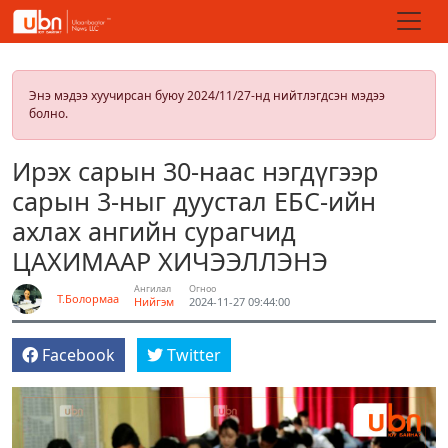
Энэ мэдээ хуучирсан буюу 2024/11/27-нд нийтлэгдсэн мэдээ
болно.
Ирэх сарын 30-наас нэгдүгээр
сарын 3-ныг дуустал ЕБС-ийн
ахлах ангийн сурагчид
ЦАХИМААР ХИЧЭЭЛЛЭНЭ
Ангилал
Огноо
Т.Болормаа
Нийгэм
2024-11-27 09:44:00
Facebook
Twitter