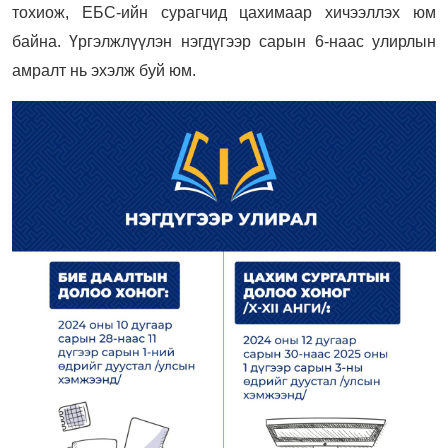
тохиож, ЕБС-ийн сурагчид цахимаар хичээллэх юм
байна. Үргэлжлүүлэн нэгдүгээр сарын 6-наас улирлын
амралт нь эхэлж буй юм.