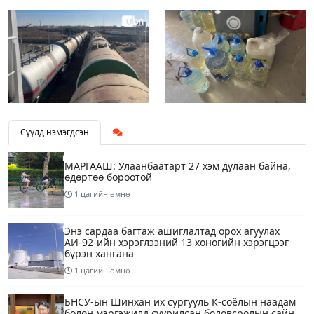
Сүүлд нэмэгдсэн
МАРГААШ: Улаанбаатарт 27 хэм дулаан байна,
өдөртөө бороотой
1 цагийн өмнө
Энэ сардаа багтаж ашиглалтад орох агуулах
АИ-92-ийн хэрэглээний 13 хоногийн хэрэгцээг
бүрэн хангана
1 цагийн өмнө
БНСУ-ын Шинхан их сургууль К-соёлын наадам
болон мэргэжилд суурилсан боловсролын сайн