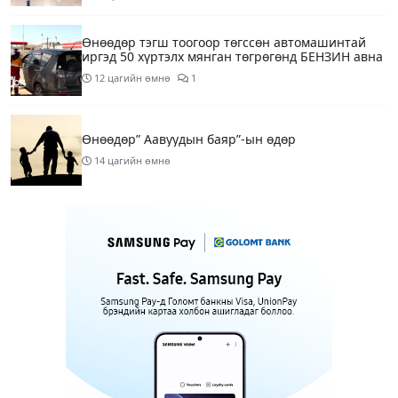
Өнөөдөр тэгш тоогоор төгссөн автомашинтай
иргэд 50 хүртэлх мянган төгрөгөнд БЕНЗИН авна
12 цагийн өмнө
1
Өнөөдөр” Аавуудын баяр”-ын өдөр
14 цагийн өмнө
Улаанбаатарт 31 хэм дулаан байна
16 цагийн өмнө
МАРГААШ: Улаанбаатарт 31 хэм дулаан байна
1 өдрийн өмнө