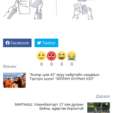
Facebook
Twitter
0
0
0
0
Өмнөх
“Болор цом 42” яруу найргийн наадмын
Тэргүүн шүлэг “МОРИН ХУУРЫН ХЭЛ”
Дараах
МАРГААШ: Улаанбаатарт 27 хэм дулаан
байна, өдөртөө бороотой