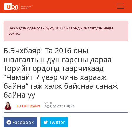
Энэ мэдээ хуучирсан буюу 2023/02/07-нд нийтлэгдсэн мэдээ
болно.
Б.Энхбаяр: Та 2016 оны
шалгалтын дүн гарсны дараа
Төрийн ордонд таарчихаад
“Чамайг 7 үеэр чинь харааж
байна“ гэж хэлж байснаа санаж
байна уу
Огноо
Ц.Янжиндулам
2023-02-07 13:25:42
Facebook
Twitter