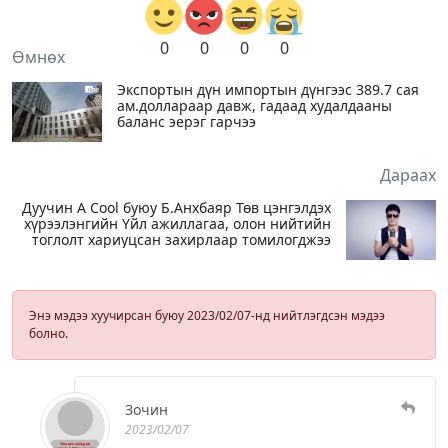
0
0
0
0
Өмнөх
Экспортын дүн импортын дүнгээс 389.7 сая
ам.доллараар давж, гадаад худалдааны
баланс эерэг гарчээ
Дараах
Дуучин A Cool буюу Б.Анхбаяр Төв цэнгэлдэх
хүрээлэнгийн Үйл ажиллагаа, олон нийтийн
тоглолт хариуцсан захирлаар томилогджээ
Энэ мэдээ хуучирсан буюу 2023/02/07-нд нийтлэгдсэн мэдээ
болно.
Зочин
2023/02/07