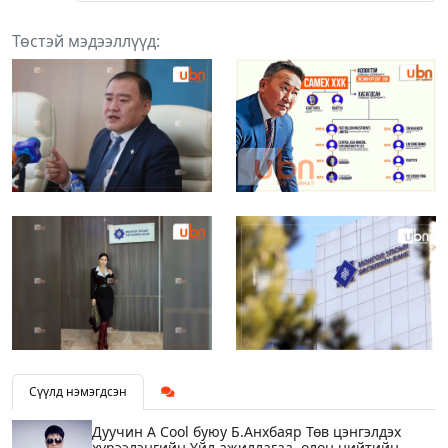
Төстэй мэдээллүүд:
Сүүлд нэмэгдсэн
Дуучин A Cool буюу Б.Анхбаяр Төв цэнгэлдэх
хүрээлэнгийн Үйл ажиллагаа, олон нийтийн