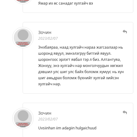
Ямар их өс санадаг хулгайч вэ
Зочин
2023/02/07
Энхбаяраа, наад хулгайч нараа жагсаалаар нь
шоронд явуул, эмнэлэгрүү битгий явуул.
шоронгоос эрлэгт явбал тэр л биз. Алтантуяа,
Жонхуу, энэ хулгайч нар монголчуудын хөгжил
дэвшил улс шиг улс байх боломж хүмүүс нь хүн
шиг амьдрах боломж бүхнийг хулгай хийсэн
хулгайч нар.
Зочин
2023/02/07
Uvsiinhan iim adagiin hulgaichuud