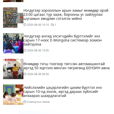
Нэгдүгээр хорооллын арын замыг өнөөдөр орой
23:00 цагаас түр хааж, борооны ус зайлуулах
шугамын хөндлөн сэтэлгээ хийнэ
2026-08-06
10:10
1
Нэгдүгээр ангид элсэгчдийн бүртгэлийг энэ
сарын 17-ноос E-Mongolia системээр зохион
байгуулна
2026-08-06
10:05
Өнөөдөр тэгш тоогоор төгссөн автомашинтай
иргэд 50 хүртэлх мянган төгрөгөнд БЕНЗИН авна
2026-08-06
09:56
Нийслэлийн цэцэрлэгийн цахим бүртгэл энэ
сарын 10-нд эхэлж, иргэд дараах зүйлсийг
анхаарах шаардлагатай
4 минутын өмнө