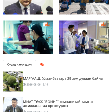
Сүүлд нэмэгдсэн
МАРГААШ: Улаанбаатарт 29 хэм дулаан байна
2026-08-06
19:19
МИАТ ТӨХК “БОИНГ“ компанитай хамтын
ажиллагаагаа өргөжүүлнэ
2026-08-06
19:11