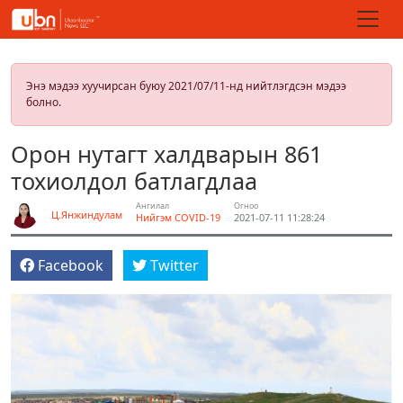
Энэ мэдээ хуучирсан буюу 2021/07/11-нд нийтлэгдсэн мэдээ
болно.
Орон нутагт халдварын 861
тохиолдол батлагдлаа
Ангилал
Огноо
Ц.Янжиндулам
Нийгэм
COVID-19
2021-07-11 11:28:24
Facebook
Twitter