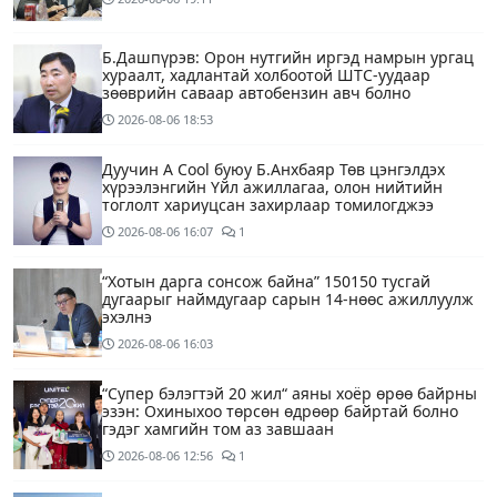
Б.Дашпүрэв: Орон нутгийн иргэд намрын ургац
хураалт, хадлантай холбоотой ШТС-уудаар
зөөврийн саваар автобензин авч болно
2026-08-06
18:53
Дуучин A Cool буюу Б.Анхбаяр Төв цэнгэлдэх
хүрээлэнгийн Үйл ажиллагаа, олон нийтийн
тоглолт хариуцсан захирлаар томилогджээ
2026-08-06
16:07
1
“Хотын дарга сонсож байна” 150150 тусгай
дугаарыг наймдугаар сарын 14-нөөс ажиллуулж
эхэлнэ
2026-08-06
16:03
“Супер бэлэгтэй 20 жил“ аяны хоёр өрөө байрны
эзэн: Охиныхоо төрсөн өдрөөр байртай болно
гэдэг хамгийн том аз завшаан
2026-08-06
12:56
1