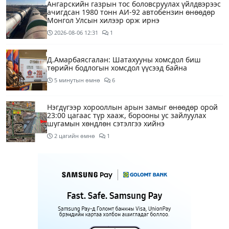
Ангарскийн газрын тос боловсруулах үйлдвэрээс
ачигдсан 1980 тонн АИ-92 автобензин өнөөдөр
Монгол Улсын хилээр орж ирнэ
2026-08-06
12:31
1
Д.Амарбаясгалан: Шатахууны хомсдол биш
төрийн бодлогын хомсдол үүсээд байна
5 минутын өмнө
6
Нэгдүгээр хорооллын арын замыг өнөөдөр орой
23:00 цагаас түр хааж, борооны ус зайлуулах
шугамын хөндлөн сэтэлгээ хийнэ
2 цагийн өмнө
1
Нэгдүгээр ангид элсэгчдийн бүртгэлийг энэ
сарын 17-ноос E-Mongolia системээр зохион
байгуулна
2 цагийн өмнө
Өнөөдөр тэгш тоогоор төгссөн автомашинтай
иргэд 50 хүртэлх мянган төгрөгөнд БЕНЗИН авна