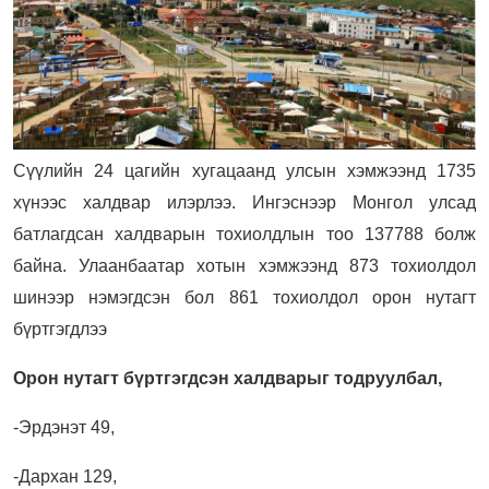
Сүүлийн 24 цагийн хугацаанд улсын хэмжээнд 1735
хүнээс халдвар илэрлээ. Ингэснээр Монгол улсад
батлагдсан халдварын тохиолдлын тоо 137788 болж
байна. Улаанбаатар хотын хэмжээнд 873 тохиолдол
шинээр нэмэгдсэн бол 861 тохиолдол орон нутагт
бүртгэгдлээ
Орон нутагт бүртгэгдсэн халдварыг тодруулбал,
-Эрдэнэт 49,
-Дархан 129,