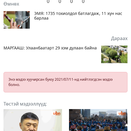
0
0
0
0
Өмнөх
ЭМЯ: 1735 тохиолдол батлагдаж, 11 хүн нас
барлаа
Дараах
МАРГААШ: Улаанбаатарт 29 хэм дулаан байна
Энэ мэдээ хуучирсан буюу 2021/07/11-нд нийтлэгдсэн мэдээ
болно.
Төстэй мэдээллүүд: