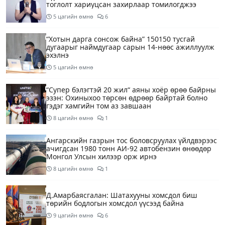
тоглолт хариуцсан захирлаар томилогджээ
5 цагийн өмнө
6
“Хотын дарга сонсож байна” 150150 тусгай
дугаарыг наймдугаар сарын 14-нөөс ажиллуулж
эхэлнэ
5 цагийн өмнө
“Супер бэлэгтэй 20 жил“ аяны хоёр өрөө байрны
эзэн: Охиныхоо төрсөн өдрөөр байртай болно
гэдэг хамгийн том аз завшаан
8 цагийн өмнө
1
Ангарскийн газрын тос боловсруулах үйлдвэрээс
ачигдсан 1980 тонн АИ-92 автобензин өнөөдөр
Монгол Улсын хилээр орж ирнэ
8 цагийн өмнө
1
Д.Амарбаясгалан: Шатахууны хомсдол биш
төрийн бодлогын хомсдол үүсээд байна
9 цагийн өмнө
6