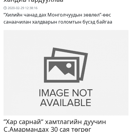
2020-02-29 12:38:16
“Хилийн чанад дах Монголчуудын зөвлөл”-өөс
санаачилан халдварын голомтын бүсэд байгаа
“Хар сарнай“ хамтлагийн дуучин
С.Амармандах 30 сая төгрөг