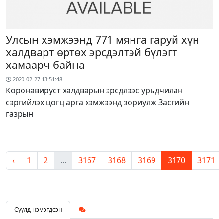
Улсын хэмжээнд 771 мянга гаруй хүн
халдварт өртөх эрсдэлтэй бүлэгт
хамаарч байна
2020-02-27 13:51:48
Коронавируст халдварын эрсдлээс урьдчилан
сэргийлэх цогц арга хэмжээнд зориулж Засгийн
газрын
‹
1
2
...
3167
3168
3169
3170
3171
Сүүлд нэмэгдсэн