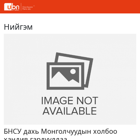
Нийгэм
БНСУ дахь Монголчуудын холбоо
хандив гардууллаа