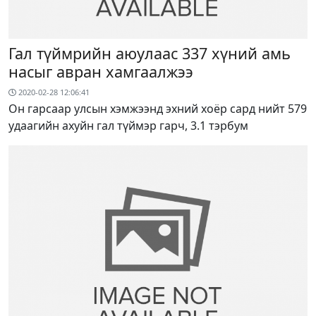
Гал түймрийн аюулаас 337 хүний амь
насыг авран хамгаалжээ
2020-02-28 12:06:41
Он гарсаар улсын хэмжээнд эхний хоёр сард нийт 579
удаагийн ахуйн гал түймэр гарч, 3.1 тэрбум