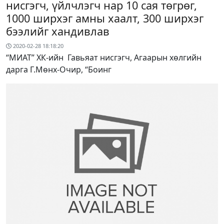
нисгэгч, үйлчлэгч нар 10 сая төгрөг,
1000 ширхэг амны хаалт, 300 ширхэг
бээлийг хандивлав
2020-02-28 18:18:20
“МИАТ” ХК-ийн Гавьяат нисгэгч, Агаарын хөлгийн
дарга Г.Мөнх-Очир, “Боинг