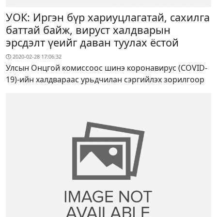
УОК: Иргэн бүр хариуцлагатай, сахилга
баттай байж, вируст халдварын
эрсдэлт үеийг даван туулах ёстой
2020-02-28 17:06:32
Улсын Онцгой комиссоос шинэ коронавирус (COVID-
19)-ийн халдвараас урьдчилан сэргийлэх зорилгоор