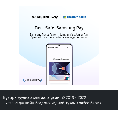
Нэгдүгээр хорооллын арын замыг өнөөдөр орой
23:00 цагаас түр хааж, борооны ус зайлуулах
шугамын хөндлөн сэтэлгээ хийнэ
11 цагийн өмнө
1
Нэгдүгээр ангид элсэгчдийн бүртгэлийг энэ
сарын 17-ноос E-Mongolia системээр зохион
байгуулна
11 цагийн өмнө
Өнөөдөр тэгш тоогоор төгссөн автомашинтай
иргэд 50 хүртэлх мянган төгрөгөнд БЕНЗИН авна
11 цагийн өмнө
Нийслэлийн цэцэрлэгийн цахим бүртгэл энэ
сарын 10-нд эхэлж, иргэд дараах зүйлсийг
анхаарах шаардлагатай
Бүх эрх хуулиар хамгаалагдсан. © 2019 - 2022
Эхлэл
Редакцийн бодлого
Бидний тухай
Холбоо барих
12 цагийн өмнө