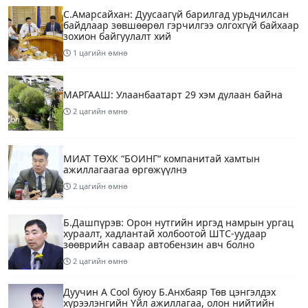
С.Амарсайхан: Дуусаагүй барилгад урьдчилсан
байдлаар зөвшөөрөл гэрчилгээ олгохгүй байхаар
зохион байгуулалт хий
1 цагийн өмнө
МАРГААШ: Улаанбаатарт 29 хэм дулаан байна
2 цагийн өмнө
МИАТ ТӨХК “БОИНГ“ компанитай хамтын
ажиллагаагаа өргөжүүлнэ
2 цагийн өмнө
Б.Дашпүрэв: Орон нутгийн иргэд намрын ургац
хураалт, хадлантай холбоотой ШТС-уудаар
зөөврийн саваар автобензин авч болно
2 цагийн өмнө
Дуучин A Cool буюу Б.Анхбаяр Төв цэнгэлдэх
хүрээлэнгийн Үйл ажиллагаа, олон нийтийн