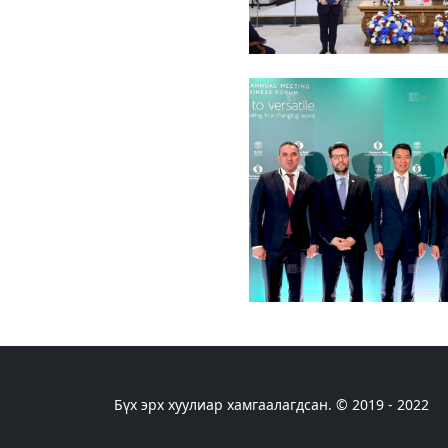
Бүх эрх хуулиар хамгаалагдсан. © 2019 - 2022