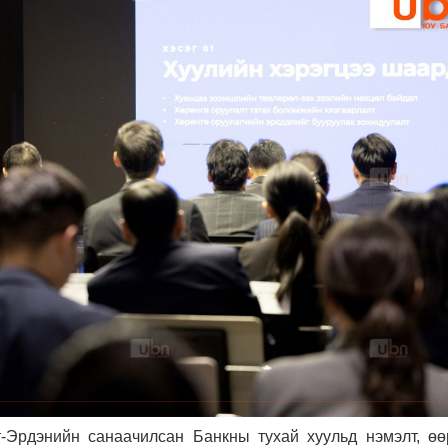
-Эрдэнийн санаачилсан Банкны тухай хуульд нэмэлт, өө