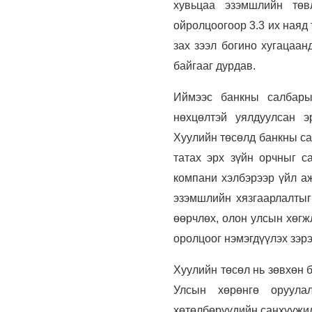
хувьцаа эзэмшлийн төв
ойролцоогоор 3.3 их наяд 
зах зээл богино хугацаа
байгааг дурдав.
Иймээс банкны салбарын
нөхцөлтэй уялдуулсан э
Хуулийн төсөлд банкны са
татах эрх зүйн орчныг с
компани хэлбэрээр үйл аж
эзэмшлийн хязгаарлалтыг
өөрчлөх, олон улсын хөгж
оролцоог нэмэгдүүлэх зэрэ
Хуулийн төсөл нь зөвхөн 
Улсын хөрөнгө оруула
хөтөлбөрүүдийн санхүүжил