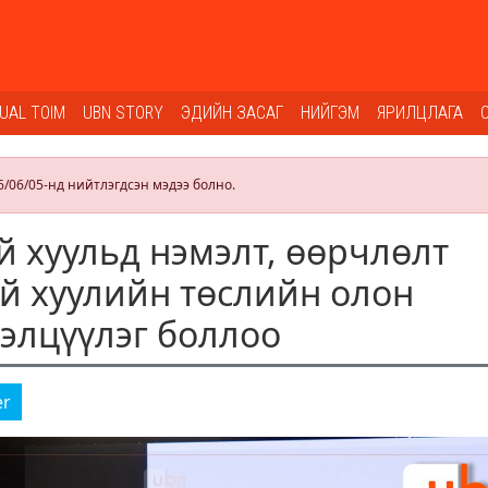
SUAL TOIM
UBN STORY
ЭДИЙН ЗАСАГ
НИЙГЭМ
ЯРИЛЦЛАГА
6/06/05-нд нийтлэгдсэн мэдээ болно.
й хуульд нэмэлт, өөрчлөлт
ай хуулийн төслийн олон
элцүүлэг боллоо
er