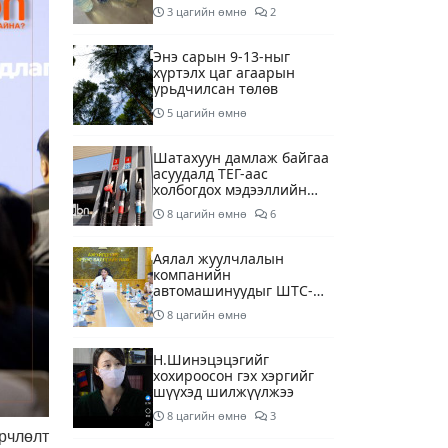
шалгаж байна
3 цагийн өмнө
2
Энэ сарын 9-13-ныг
хүртэлх цаг агаарын
урьдчилсан төлөв
5 цагийн өмнө
Шатахуун дамлаж байгаа
асуудалд ТЕГ-аас
холбогдох мэдээллийн
дагуу шалгалтын
8 цагийн өмнө
6
ажиллагааг эрчимжүүлж
байна
Аялал жуулчлалын
компанийн
автомашинуудыг ШТС-
ууд хязгаарлалтгүйгээр
8 цагийн өмнө
шатахуун олгох
боломжоор хангана
Н.Шинэцэцэгийг
хохироосон гэх хэргийг
шүүхэд шилжүүлжээ
8 цагийн өмнө
3
рчлөлт