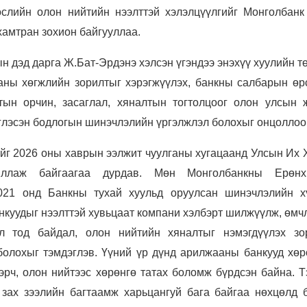
өслийн олон нийтийн нээлттэй хэлэлцүүлгийг Монголбанк
амтран зохион байгууллаа.
н дэд дарга Ж.Бат-Эрдэнэ хэлсэн үгэндээ энэхүү хуулийн т
аны хөгжлийн зорилтыг хэрэгжүүлэх, банкны салбарын өр
тын орчин, засаглал, хяналтын тогтолцоог олон улсын 
глэсэн бодлогын шинэчлэлийн үргэлжлэл болохыг онцоллоо
ийг 2026 оны хаврын ээлжит чуулганы хугацаанд Улсын Их 
иллаж байгаагаа дурдав. Мөн Монголбанкны Ерөнх
2021 онд Банкны тухай хуульд оруулсан шинэчлэлийн х
нкуудыг нээлттэй хувьцаат компани хэлбэрт шилжүүлж, өмч
ил тод байдал, олон нийтийн хяналтыг нэмэгдүүлэх зо
болохыг тэмдэглэв. Үүний үр дүнд арилжааны банкууд хөр
эрч, олон нийтээс хөрөнгө татах боломж бүрдсэн байна. Т
зах зээлийн багтаамж харьцангуй бага байгаа нөхцөлд 