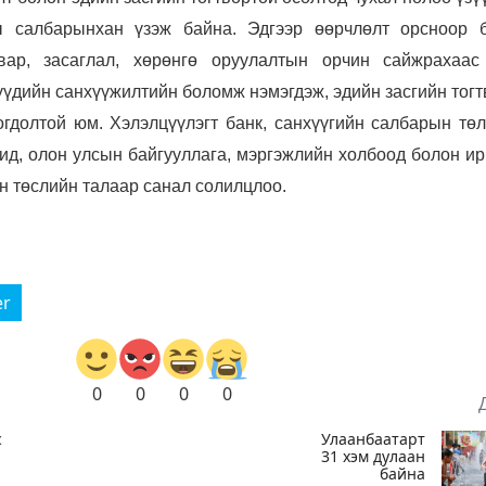
ы салбарынхан үзэж байна. Эдгээр өөрчлөлт орсноор 
ар, засаглал, хөрөнгө оруулалтын орчин сайжрахаас
үүдийн санхүүжилтийн боломж нэмэгдэж, эдийн засгийн тог
гдолтой юм. Хэлэлцүүлэгт банк, санхүүгийн салбарын төл
чид, олон улсын байгууллага, мэргэжлийн холбоод болон и
н төслийн талаар санал солилцлоо.
er
0
0
0
0
с
Улаанбаатарт
31 хэм дулаан
байна