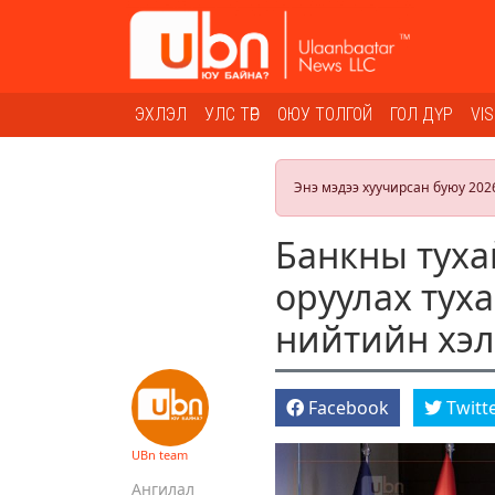
ЭХЛЭЛ
УЛС ТӨР
ОЮУ ТОЛГОЙ
ГОЛ ДҮР
VI
Энэ мэдээ хуучирсан буюу 202
Банкны туха
оруулах тух
нийтийн хэл
Facebook
Twitt
UBn team
Ангилал