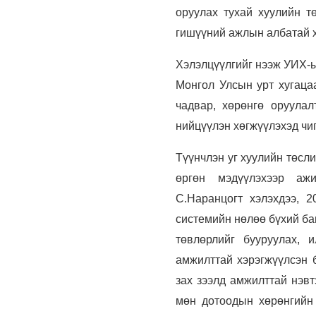
оруулах тухай хуулийн т
гишүүний ажлын албатай х
Хэлэлцүүлгийг нээж УИХ-ы
Монгол Улсын урт хугаца
чадвар, хөрөнгө оруулал
нийцүүлэн хөгжүүлэхэд чи
Түүнчлэн уг хуулийн төсл
өргөн мэдүүлэхээр аж
С.Наранцогт хэлэхдээ, 
системийн нөлөө бүхий ба
төвлөрлийг бууруулах, 
амжилттай хэрэгжүүлсэн 
зах зээлд амжилттай нэвт
мөн дотоодын хөрөнгийн 