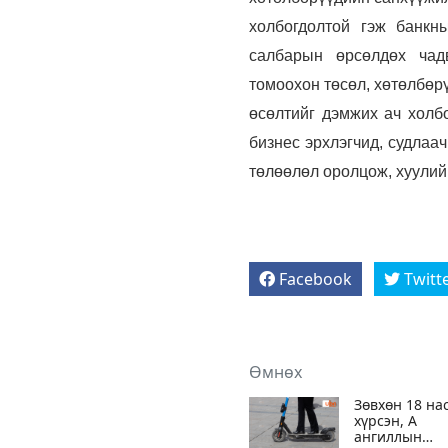
холбогдолтой гэж банкн
салбарын өрсөлдөх чадв
томоохон төсөл, хөтөлбөр
өсөлтийг дэмжих ач холбо
бизнес эрхлэгчид, судлаа
төлөөлөл оролцож, хуулий
Facebook
Twitt
Өмнөх
Зөвхөн 18 на
хүрсэн, А
ангиллын