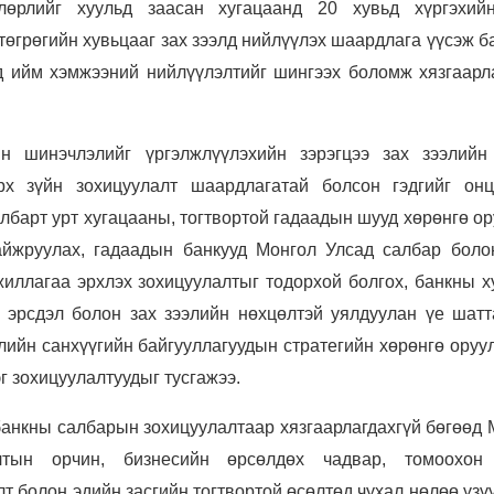
лөрлийг хуульд заасан хугацаанд 20 хувьд хүргэхий
төгрөгийн хувьцааг зах зээлд нийлүүлэх шаардлага үүсэж б
нд ийм хэмжээний нийлүүлэлтийг шингээх боломж хязгаарл
 шинэчлэлийг үргэлжлүүлэхийн зэрэгцээ зах зээлийн
рх зүйн зохицуулалт шаардлагатай болсон гэдгийг онц
лбарт урт хугацааны, тогтвортой гадаадын шууд хөрөнгө о
айжруулах, гадаадын банкууд Монгол Улсад салбар боло
иллагаа эрхлэх зохицуулалтыг тодорхой болгох, банкны х
 эрсдэл болон зах зээлийн нөхцөлтэй уялдуулан үе шатт
лийн санхүүгийн байгууллагуудын стратегийн хөрөнгө оруу
г зохицуулалтуудыг тусгажээ.
банкны салбарын зохицуулалтаар хязгаарлагдахгүй бөгөөд 
лтын орчин, бизнесийн өрсөлдөх чадвар, томоохон
т болон эдийн засгийн тогтвортой өсөлтөд чухал нөлөө үзү