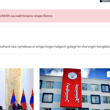
үн
д,
йх
6/06/05-нд нийтлэгдсэн мэдээ болно.
с
saihanii naiz nymdavaa er emgui hogiin hulgaich guilagchin shorongiin horigdol