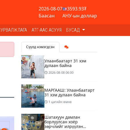
2026-08-07
3593.93₮
Баасан
АНУ-ын доллар
СУРВАЛЖЛАГА
АТГ-ААС АСУУЯ
БУСАД
Сүүлд нэмэгдсэн
Улаанбаатарт 31 хэм
дулаан байна
2026-08-08
06:00
МАРГААШ: Улаанбаатарт
31 хэм дулаан байна
1 цагийн өмнө
Шатахуун дамлан
борлуулсан хоёр
зөрчлийг илрүүлэн