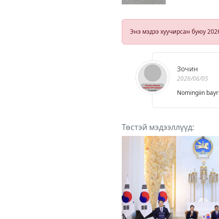
үнэмлэхтэй х
скүүтер, мопе
суррон
жолооддог ба
Энэ мэдээ хуучирсан буюу 202
хууль энэ
сарын 30-наа
хэрэгжинэ
Зочин
2026/06/05
Nomingiin bayr
Төстэй мэдээллүүд: