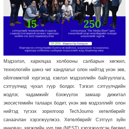
Мэдээлэл, харилцаа холбооны салбарын хөгжил,
технологийн шинэ чиг хандлагыг олон нийтэд үнэн зөв,
ойлгомжтой хүргэхэд хэвлэл мэдээллийн байгууллага,
сэтгүүлчид чухал гүүр болдог. Тэгвэл сэтгүүлчдийн
мэдлэг, чадамжийг бэхжүүлэх замаар дижитал
экосистемийн талаарх бодит, үнэн зөв мэдээллийг олон
нийтэд түгээх зорилгоор TechJourno хөтөлбөрийг
санаачлан хэрэгжүүлжээ. Хөтөлбөрийг Сэтгүүл зүйн
инновац, хөгжлийн үүр төв (NEST) хэрэгжүүлсэн бөгөөд