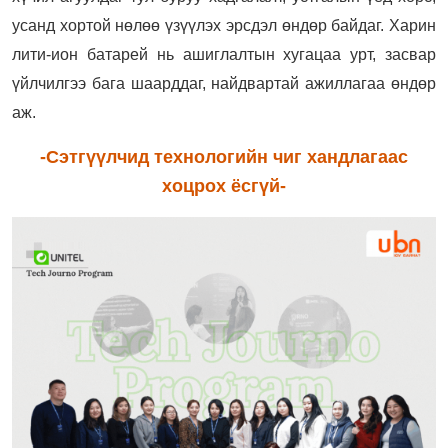
усанд хортой нөлөө үзүүлэх эрсдэл өндөр байдаг. Харин
лити-ион батарей нь ашиглалтын хугацаа урт, засвар
үйлчилгээ бага шаарддаг, найдвартай ажиллагаа өндөр
аж.
-Сэтгүүлчид технологийн чиг хандлагаас
хоцрох ёсгүй-