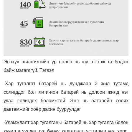
Энэхүү шилжилтийн үр нөлөө нь юу вэ гэж та бодож
байж магагдгүй. Тэгвэл
-Хар тугалгат батарей нь дунджаар 3 жил тутамд
солигддог бол лити-ион батарей нь долоон жилд нэг
удаа солигдох боломжтой. Энэ нь батарейн солих
давтамжийг хоёр дахин бууруулдаг
-Уламжлалт хар тугалганы батарей нь хар тугалга болон
хүчил агуулдаг тул буруу хадгалалт, устгалын үед хөрс,