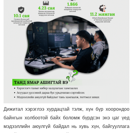
Дижитал хэрэглээ хурдацтай тэлж, хүн бүр хоорондоо
байнгын холбоотой байх боломж бүрдсэн энэ цаг үед
мэдээллийн аюулгүй байдал нь хувь хүн, байгууллага