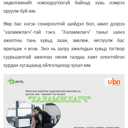
хөдөлгөөнийг нэмэгдүүлэхгүй байхад хувь нэмрээ
оруулж буй юм.
Өөр бас нэгэн сонирхолтой шийдэл бол, ажил дээрээ
"халамжлагч"-тай гэнэ. "Халамжлагч" таныг шинэ
ажилтны тань хувьд зааж, зөвлөж, чиглүүлж бас
ярилцаж ч өгнө. Энэ нь залуу ажилчдын хувьд тогтвор
суурьшилтай ажиллах нөгөө талдаа хамт олонтойгоо
хурдан хугацаанд ойлголцоход чухал юм.