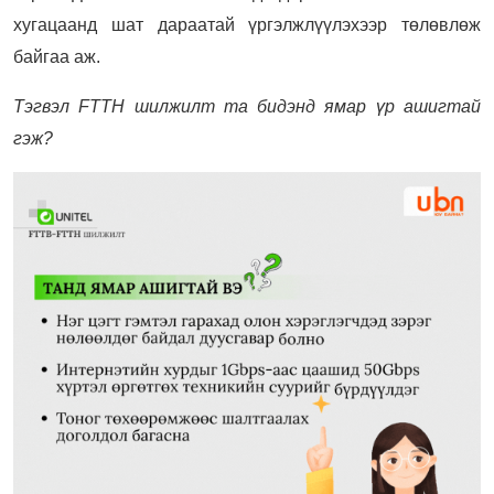
хугацаанд шат дараатай үргэлжлүүлэхээр төлөвлөж
байгаа аж.
Тэгвэл FTTH шилжилт та бидэнд ямар үр ашигтай
гэж?