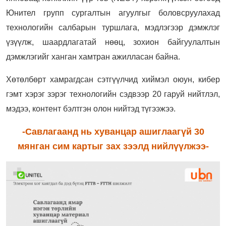
Юнител групп сургалтын агуулгыг боловсруулахад
технологийн салбарын туршлага, мэдлэгээр дэмжлэг
үзүүлж, шаардлагатай нөөц, зохион байгуулалтын
дэмжлэгийг ханган хамтран ажилласан байна.
Хөтөлбөрт хамрагдсан сэтгүүлчид хиймэл оюун, кибер
гэмт хэрэг зэрэг технологийн сэдвээр 20 гаруй нийтлэл,
мэдээ, контент бэлтгэн олон нийтэд түгээжээ.
-Савлагаанд нь хуванцар ашиглаагүй 30
мянган сим картыг зах зээлд нийлүүлжээ-