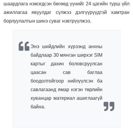
шаардлага нэмэгдсэн бөгөөд үүнийг 24 цагийн турш үйл
ажиллагаа явуулдаг сүлжээ дэлгүүрүүдтэй хамтран
борлуулалтын шинэ суваг нэвтрүүлжээ.
Энэ шийдлийн хүрээнд анхны
байдлаар 30 мянган ширхэг SIM
картыг дахин боловсруулсан
цаасан сав баглаа
боодолтойгоор нийлүүлсэн ба
савлагаанд ямар нэгэн төрлийн
хуванцар материал ашиглаагүй
байна.