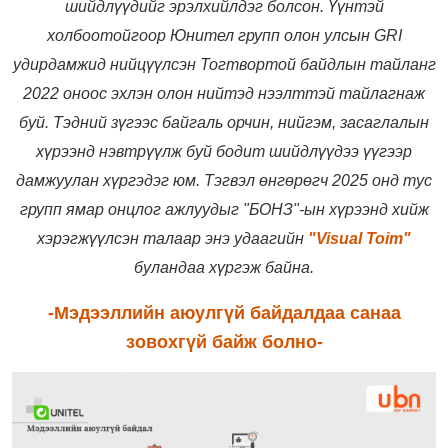
шийдлүүдийг эрэлхийлдэг болсон. Үүнтэй
холбоотойгоор Юнител групп олон улсын GRI
удирдамжид нийцүүлсэн Тогтвортой байдлын тайланг
2022 оноос эхлэн олон нийтэд нээлттэй тайлагнаж
буй. Тэдний зүгээс байгаль орчин, нийгэм, засаглалын
хүрээнд нэвтрүүлж буй бодит шийдлүүдээ үүгээр
дамжуулан хүргэдэг юм. Тэгвэл өнгөрөгч 2025 онд тус
групп ямар онцлог ажлуудыг "БОНЗ"-ын хүрээнд хийж
хэрэгжүүлсэн талаар энэ удаагийн
"Visual Toim"
буландаа хүргэж байна.
-Мэдээллийн аюулгүй байдалдаа санаа
зовохгүй байж болно-