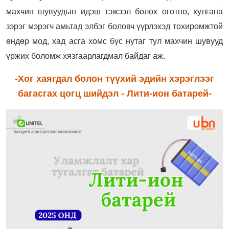
махчин шувуудын идэш тэжээл болох оготно, хулгана
зэрэг мэрэгч амьтад элбэг боловч үүрлэхэд тохиромжтой
өндөр мод, хад асга хомс бүс нутаг тул махчин шувууд
үржих боломж хязгаарлагдмал байдаг аж.
-Хог хаягдал болон түүхий эдийн хэрэглээг
багасгах цогц шийдэл - Лити-ион батарей-