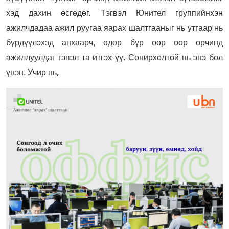
хэд дахин өсгөдөг. Тэгвэл Юнител группийнхэн
ажилчдадаа ажил руугаа яарах шалтгааныг нь утгаар нь
бүрдүүлэхэд анхаарч, өдөр бүр өөр өөр орчинд
ажиллуулдаг гэвэл та итгэх үү. Сонирхолтой нь энэ бол
,
үнэн. Учир нь