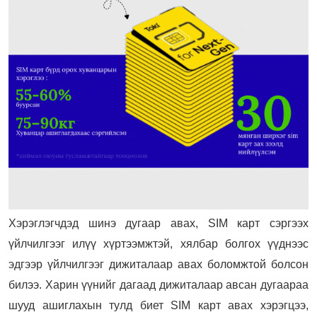
Хэрэглэгчдэд шинэ дугаар авах, SIM карт сэргээх
үйлчилгээг илүү хүртээмжтэй, хялбар болгох үүднээс
эдгээр үйлчилгээг дижиталаар авах боломжтой болсон
билээ. Харин үүнийг дагаад дижиталаар авсан дугаараа
шууд ашиглахын тулд биет SIM карт авах хэрэгцээ,