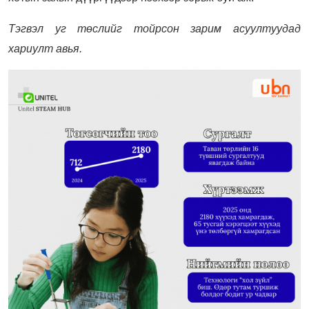
Тэгвэл уг төслийг тойрсон зарим асуултуудад
хариулт авья.