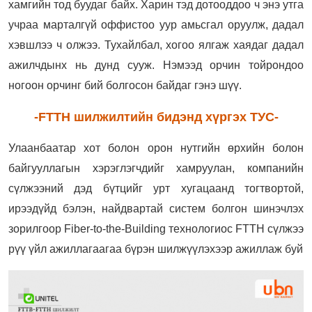
хамгийн тод буудаг байх. Харин тэд дотооддоо ч энэ утга
учраа марталгүй оффистоо уур амьсгал оруулж, дадал
хэвшлээ ч олжээ. Тухайлбал, хогоо ялгаж хаядаг дадал
ажилчдынх нь дунд сууж. Нэмээд орчин тойрондоо
ногоон орчинг бий болгосон байдаг гэнэ шүү.
-FTTH шилжилтийн бидэнд хүргэх ТУС-
Улаанбаатар хот болон орон нутгийн өрхийн болон
байгууллагын хэрэглэгчдийг хамруулан, компанийн
сүлжээний дэд бүтцийг урт хугацаанд тогтвортой,
ирээдүйд бэлэн, найдвартай систем болгон шинэчлэх
зорилгоор Fiber-to-the-Building технологиос FTTH сүлжээ
рүү үйл ажиллагаагаа бүрэн шилжүүлэхээр ажиллаж буй