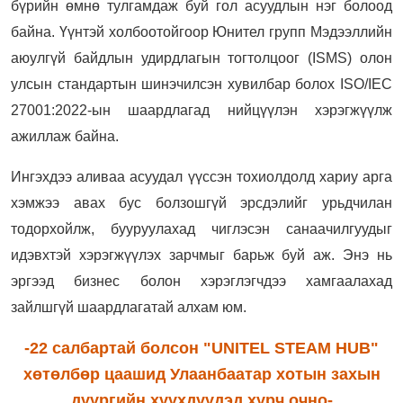
бүрийн өмнө тулгамдаж буй гол асуудлын нэг болоод
байна. Үүнтэй холбоотойгоор Юнител групп
Мэдээллийн
аюулгүй байдлын удирдлагын тогтолцоог (ISMS) олон
улсын стандартын шинэчилсэн хувилбар болох ISO/IEC
27001:2022-ын шаардлагад нийцүүлэн хэрэгжүүлж
ажиллаж байна.
Ингэхдээ аливаа асуудал үүссэн тохиолдолд хариу арга
хэмжээ авах бус болзошгүй эрсдэлийг урьдчилан
тодорхойлж, бууруулахад чиглэсэн санаачилгуудыг
идэвхтэй хэрэгжүүлэх зарчмыг барьж буй аж. Энэ нь
эргээд бизнес болон хэрэглэгчдээ хамгаалахад
зайлшгүй шаардлагатай алхам юм.
-22 салбартай болсон "UNITEL STEAM HUB"
хөтөлбөр цаашид Улаанбаатар хотын захын
дүүргийн хүүхдүүдэд хүрч очно-