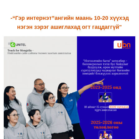
-“Гэр интернэт”ангийн маань 10-20 хүүхэд
нэгэн зэрэг ашиглахад огт гацдаггүй"