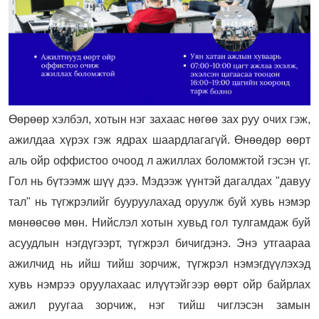
Өөрөөр хэлбэл, хотын нэг захаас нөгөө зах руу очих гэж,
ажилдаа хүрэх гэж ядрах шаардлагагүй. Өнөөдөр өөрт
аль ойр оффистоо очоод л ажиллах боломжтой гэсэн үг.
Гол нь бүтээмж шүү дээ. Мэдээж үүнтэй дагалдах "давуу
тал" нь түгжрэлийг бууруулахад оруулж буй хувь нэмэр
мөнөөсөө мөн. Нийслэл хотын хувьд гол тулгамдаж буй
асуудлын нэгдүгээрт, түгжрэл бичигдэнэ. Энэ утгаараа
ажилчид нь ийш тийш зорчиж, түгжрэл нэмэгдүүлэхэд
хувь нэмрээ оруулахаас илүүтэйгээр өөрт ойр байрлах
ажил руугаа зорчиж, нэг тийш чиглэсэн замын