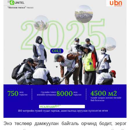
Энэ төслөөр дамжуулан байгаль орчинд бодит, эерэг