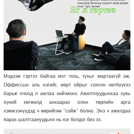
Мэдээж гэртээ байгаа мэт тохь, тухыг мартаагүй аж.
Оффиссын аль нэгийг, өөрт ойрыг сонгон нөтбүүкээ
барьж очоод л ажлаа хийчихнэ. Ажилтнуудынхаа хувь
хүний хөгжилд анхаарах олон төрлийн арга
хэмжээнүүдэд ч өөрийгөө "сойж" болно. Энэ ч ажилдаа
яарах шалтгаануудынх нь нэг болдог биз ээ.