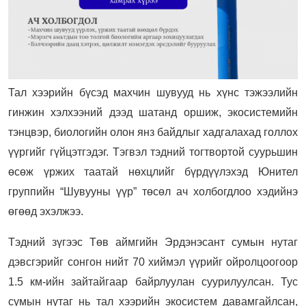
Тал хээрийн бүсэд махчин шувууд нь хүнс тэжээлийн
гинжин хэлхээний дээд шатанд оршиж, экосистемийн
тэнцвэр, биологийн олон янз байдлыг хадгалахад голлох
үүргийг гүйцэтгэдэг. Тэгвэл тэдний тогтвортой суурьшин
өсөж үржих таатай нөхцлийг бүрдүүлэхэд
Юнител
группийн “Шувууны үүр” төсөл ач холбогдлоо хэдийнэ
өгөөд эхэлжээ.
Тэдний зүгээс Төв аймгийн Эрдэнэсант сумын нутаг
дэвсгэрийг сонгон нийт 70 хиймэл үүрийг ойролцоогоор
1.5 км-ийн зайтайгаар байрлуулан суурилуулсан. Тус
сумын нутаг нь тал хээрийн экосистем давамгайлсан,