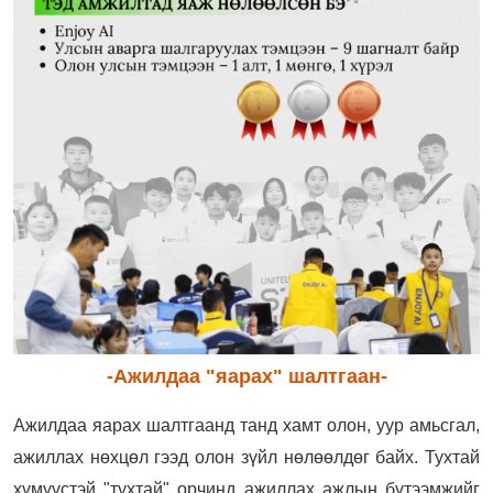
-Ажилдаа "яарах" шалтгаан-
Ажилдаа яарах шалтгаанд танд хамт олон, уур амьсгал,
ажиллах нөхцөл гээд олон зүйл нөлөөлдөг байх. Тухтай
хүмүүстэй "тухтай" орчинд ажиллах ажлын бүтээмжийг