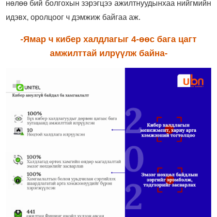
нөлөө бий болгохын зэрэгцээ ажилтнуудынхаа нийгмийн
идэвх, оролцоог ч дэмжиж байгаа аж.
-Ямар ч кибер халдлагыг 4-өөс бага цагт
амжилттай илрүүлж байна-