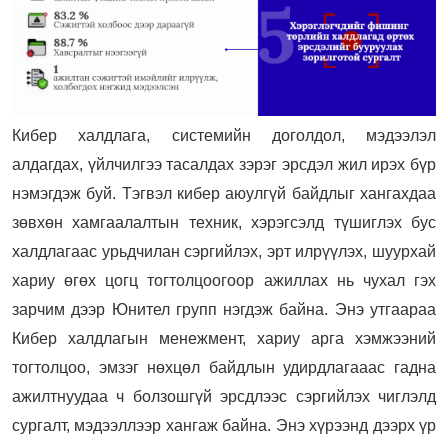
Кибер халдлага, системийн доголдол, мэдээлэл
алдагдах, үйлчилгээ тасалдах зэрэг эрсдэл жил ирэх бүр
нэмэгдэж буй. Тэгвэл кибер аюулгүй байдлыг хангахдаа
зөвхөн хамгаалалтын техник, хэрэгсэлд түшиглэх бус
халдлагаас урьдчилан сэргийлэх, эрт илрүүлэх, шуурхай
хариу өгөх цогц тогтолцоогоор ажиллах нь чухал гэх
зарчим дээр Юнител групп нэгдэж байна. Энэ утгаараа
Кибер халдлагын менежмент, хариу арга хэмжээний
тогтолцоо, эмзэг нөхцөл байдлын удирдлагааас гадна
ажилтнуудаа ч болзошгүй эрсдлээс сэргийлэх чиглэлд
сургалт, мэдээллээр хангаж байна. Энэ хүрээнд дээрх үр