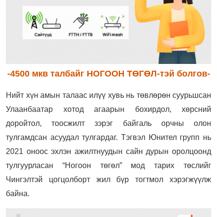
-4500 мкв талбайг НОГООН ТӨГӨЛ-тэй болгов-
Н
ийт хүн амын талаас илүү хувь нь төвлөрөн суурьшсан
Улаанбаатар хотод агаарын бохирдол, хөрсний
доройтол, тоосжилт зэрэг байгаль орчны олон
тулгамдсан асуудал тулгардаг. Тэгвэл
Юнител групп нь
2021 оноос эхлэн ажилтнуудын сайн дурын оролцоонд
тулгуурласан “Ногоон төгөл” мод тарих төслийг
Чингэлтэй цогцолборт жил бүр тогтмол хэрэгжүүлж
байна.