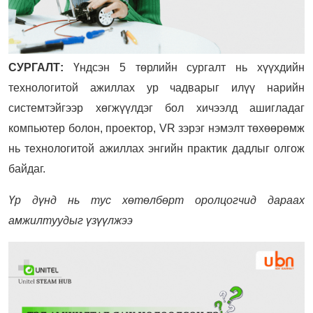
СУРГАЛТ:
Үндсэн 5 төрлийн сургалт нь хүүхдийн
технологитой ажиллах ур чадварыг илүү нарийн
системтэйгээр хөгжүүлдэг бол хичээлд ашигладаг
компьютер болон, проектор, VR зэрэг нэмэлт төхөөрөмж
нь технологитой ажиллах энгийн практик дадлыг олгож
байдаг.
Үр дүнд нь тус хөтөлбөрт оролцогчид дараах
амжилтуудыг үзүүлжээ