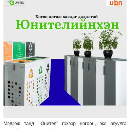
Мэдээж танд "Юнител" гэхээр ногоон, эко агуулга