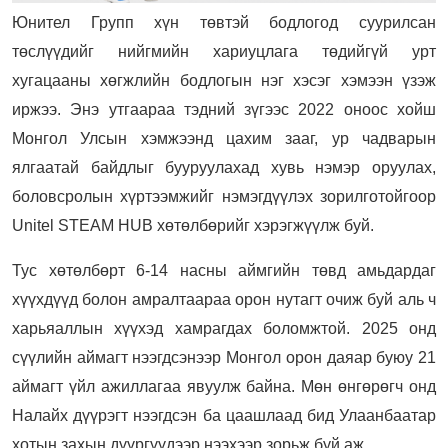
Юнител Групп хүн төвтэй бодлогод суурилсан
төслүүдийг нийгмийн хариуцлага төдийгүй урт
хугацааны хөгжлийн бодлогын нэг хэсэг хэмээн үзэж
иржээ. Энэ утгаараа тэдний зүгээс 2022 оноос хойш
Монгол Улсын хэмжээнд цахим зааг, ур чадварын
ялгаатай байдлыг бууруулахад хувь нэмэр оруулах,
боловсролын хүртээмжийг нэмэгдүүлэх зорилготойгоор
Unitel STEAM HUB хөтөлбөрийг хэрэгжүүлж буй.
Тус хөтөлбөрт 6-14 насны аймгийн төвд амьдардаг
хүүхдүүд болон амралтаараа орон нутагт очиж буй аль ч
харьяаллын хүүхэд хамрагдах боломжтой. 2025 онд
сүүлийн аймагт нээгдсэнээр Монгол орон даяар буюу 21
аймагт үйл ажиллагаа явуулж байна. Мөн өнгөрөгч онд
Налайх дүүрэгт нээгдсэн ба цаашлаад бид Улаанбаатар
хотын захын дүүргүүдээр нээхээр зорьж буй аж.