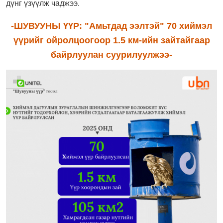
дүнг үзүүлж чаджээ.
-ШУВУУНЫ ҮҮР: "Амьтдад ээлтэй" 70 хиймэл
үүрийг ойролцоогоор 1.5 км-ийн зайтайгаар
байрлуулан суурилуулжээ-