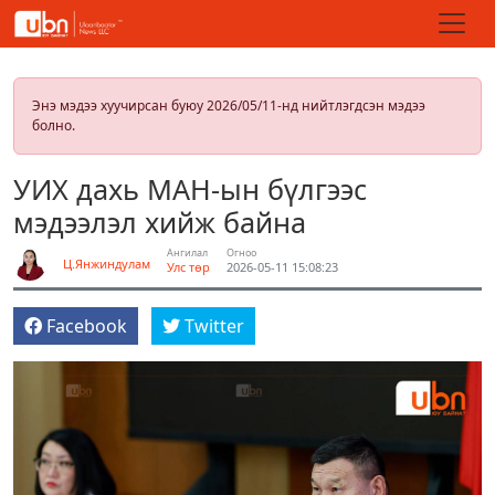
Энэ мэдээ хуучирсан буюу 2026/05/11-нд нийтлэгдсэн мэдээ
болно.
УИХ дахь МАН-ын бүлгээс
мэдээлэл хийж байна
Ангилал
Огноо
Ц.Янжиндулам
Улс төр
2026-05-11 15:08:23
Facebook
Twitter