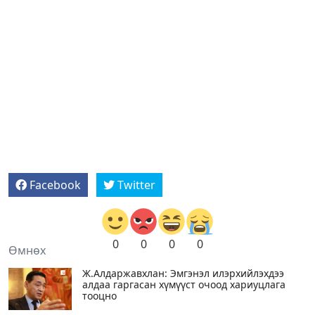
Facebook
Twitter
0
0
0
0
Өмнөх
Ж.Алдаржавхлан: Эмгэнэл илэрхийлэхдээ
алдаа гаргасан хүмүүст очоод хариуцлага
тооцно