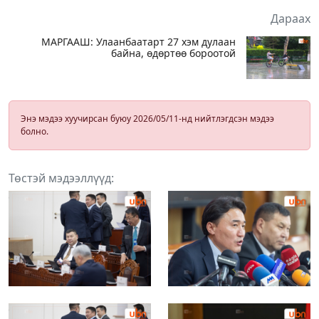
Дараах
МАРГААШ: Улаанбаатарт 27 хэм дулаан
байна, өдөртөө бороотой
Энэ мэдээ хуучирсан буюу 2026/05/11-нд нийтлэгдсэн мэдээ
болно.
Төстэй мэдээллүүд: