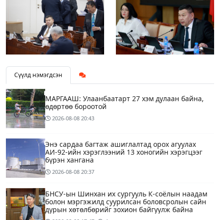
Сүүлд нэмэгдсэн
МАРГААШ: Улаанбаатарт 27 хэм дулаан байна,
өдөртөө бороотой
2026-08-08
20:43
Энэ сардаа багтаж ашиглалтад орох агуулах
АИ-92-ийн хэрэглээний 13 хоногийн хэрэгцээг
бүрэн хангана
2026-08-08
20:37
БНСУ-ын Шинхан их сургууль К-соёлын наадам
болон мэргэжилд суурилсан боловсролын сайн
дурын хөтөлбөрийг зохион байгуулж байна