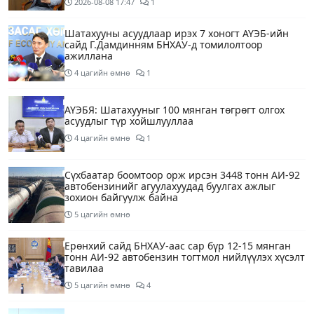
2026-08-08
17:47
1
Шатахууны асуудлаар ирэх 7 хоногт АҮЭБ-ийн
сайд Г.Дамдинням БНХАУ-д томилолтоор
ажиллана
4 цагийн өмнө
1
АҮЭБЯ: Шатахууныг 100 мянган төгрөгт олгох
асуудлыг түр хойшлууллаа
4 цагийн өмнө
1
Сүхбаатар боомтоор орж ирсэн 3448 тонн АИ-92
автобензинийг агуулахуудад буулгах ажлыг
зохион байгуулж байна
5 цагийн өмнө
Ерөнхий сайд БНХАУ-аас сар бүр 12-15 мянган
тонн АИ-92 автобензин тогтмол нийлүүлэх хүсэлт
тавилаа
5 цагийн өмнө
4