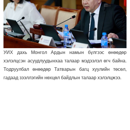
УИХ дахь Монгол Ардын намын бүлгээс өнөөдөр
хэлэлцсэн асуудлуудынхаа талаар мэдээлэл өгч байна.
Тодруулбал өнөөдөр Татварын багц хуулийн төсөл,
гадаад зээллэгийн нөхцөл байдлын талаар хэлэлцжээ.