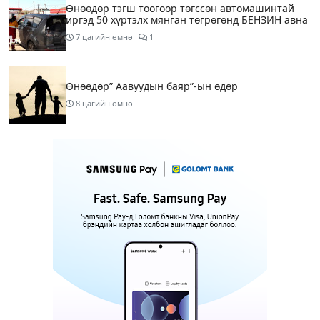
Өнөөдөр тэгш тоогоор төгссөн автомашинтай
иргэд 50 хүртэлх мянган төгрөгөнд БЕНЗИН авна
7 цагийн өмнө
1
Өнөөдөр” Аавуудын баяр”-ын өдөр
8 цагийн өмнө
Улаанбаатарт 31 хэм дулаан байна
10 цагийн өмнө
МАРГААШ: Улаанбаатарт 31 хэм дулаан байна
19 цагийн өмнө
Шатахуун дамлан борлуулсан хоёр зөрчлийг
илрүүлэн шалгаж байна