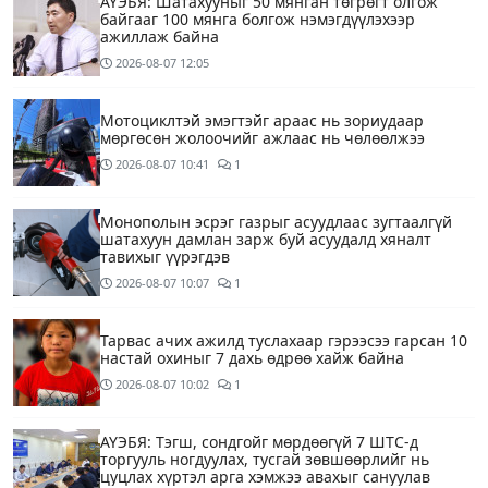
АҮЭБЯ: Шатахууныг 50 мянган төгрөгт олгож
байгааг 100 мянга болгож нэмэгдүүлэхээр
ажиллаж байна
2026-08-07
12:05
Мотоциклтэй эмэгтэйг араас нь зориудаар
мөргөсөн жолоочийг ажлаас нь чөлөөлжээ
2026-08-07
10:41
1
Монополын эсрэг газрыг асуудлаас зугтаалгүй
шатахуун дамлан зарж буй асуудалд хяналт
тавихыг үүрэгдэв
2026-08-07
10:07
1
Тарвас ачих ажилд туслахаар гэрээсээ гарсан 10
настай охиныг 7 дахь өдрөө хайж байна
2026-08-07
10:02
1
АҮЭБЯ: Тэгш, сондгойг мөрдөөгүй 7 ШТС-д
торгууль ногдуулах, тусгай зөвшөөрлийг нь
цуцлах хүртэл арга хэмжээ авахыг сануулав