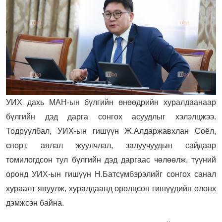
УИХ дахь МАН-ын бүлгийн өнөөдрийн хуралдаанаар
бүлгийн дэд дарга сонгох асуудлыг хэлэлцжээ.
Тодруулбал, УИХ-ын гишүүн Ж.Алдаржавхлан Соёл,
спорт, аялал жуулчлал, залуучуудын сайдаар
томилогдсон тул бүлгийн дэд даргаас чөлөөлж, түүний
оронд УИХ-ын гишүүн Н.Батсүмбэрэлийг сонгох санал
хураалт явуулж, хуралдаанд оролцсон гишүүдийн олонх
дэмжсэн байна.