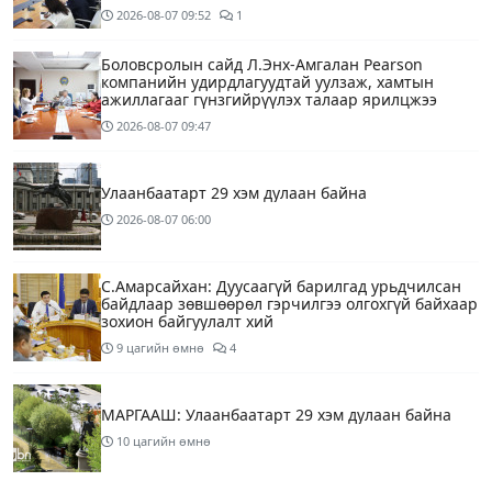
2026-08-07
09:52
1
Боловсролын сайд Л.Энх-Амгалан Pearson
компанийн удирдлагуудтай уулзаж, хамтын
ажиллагааг гүнзгийрүүлэх талаар ярилцжээ
2026-08-07
09:47
Улаанбаатарт 29 хэм дулаан байна
2026-08-07
06:00
С.Амарсайхан: Дуусаагүй барилгад урьдчилсан
байдлаар зөвшөөрөл гэрчилгээ олгохгүй байхаар
зохион байгуулалт хий
9 цагийн өмнө
4
МАРГААШ: Улаанбаатарт 29 хэм дулаан байна
10 цагийн өмнө