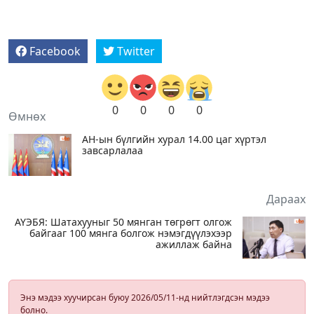
Facebook
Twitter
0
0
0
0
Өмнөх
АН-ын бүлгийн хурал 14.00 цаг хүртэл
завсарлалаа
Дараах
АҮЭБЯ: Шатахууныг 50 мянган төгрөгт олгож
байгааг 100 мянга болгож нэмэгдүүлэхээр
ажиллаж байна
Энэ мэдээ хуучирсан буюу 2026/05/11-нд нийтлэгдсэн мэдээ
болно.