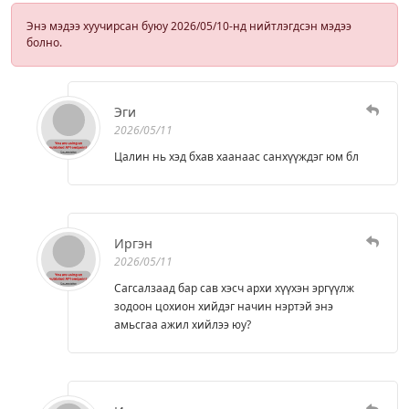
Энэ мэдээ хуучирсан буюу 2026/05/10-нд нийтлэгдсэн мэдээ
болно.
Эги
2026/05/11
Цалин нь хэд бхав хаанаас санхүүждэг юм бл
Иргэн
2026/05/11
Сагсалзаад бар сав хэсч архи хүүхэн эргүүлж
зодоон цохион хийдэг начин нэртэй энэ
амьсгаа ажил хийлээ юу?