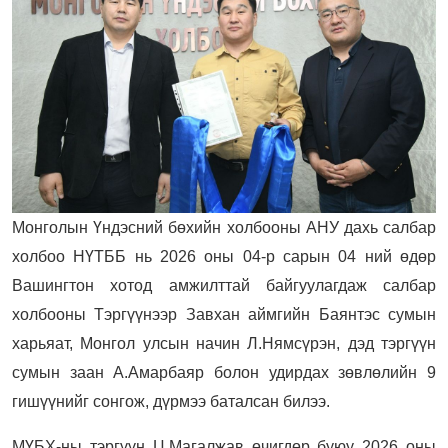
Монголын Үндэсний бөхийн холбооны АНУ дахь салбар
холбоо НҮТББ нь 2026 оны 04-р сарын 04 ний өдөр
Вашингтон хотод амжилттай байгуулагдаж салбар
холбооны Тэргүүнээр Завхан аймгийн Баянтэс сумын
харьяат, Монгол улсын начин Л.Нямсүрэн, дэд тэргүүн
сумын заан А.Амарбаяр болон удирдах зөвлөлийн 9
гишүүнийг сонгож, дүрмээ баталсан билээ.
МҮБХ-ны тэргүүн Ц.Магалжав өчигдөр буюу 2026 оны