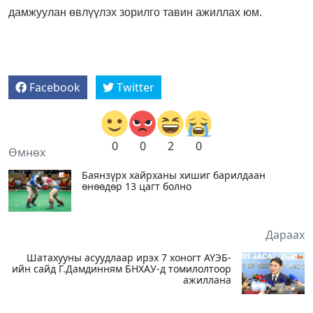
дамжуулан өвлүүлэх зорилго тавин ажиллах юм.
Facebook
Twitter
0
0
2
0
Өмнөх
Баянзүрх хайрханы хишиг барилдаан
өнөөдөр 13 цагт болно
Дараах
Шатахууны асуудлаар ирэх 7 хоногт АҮЭБ-
ийн сайд Г.Дамдинням БНХАУ-д томилолтоор
ажиллана