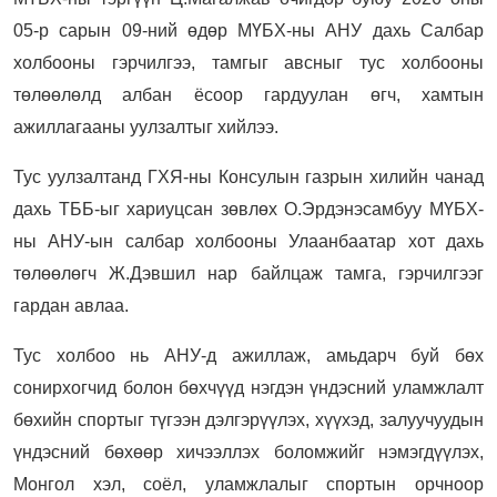
05-р сарын 09-ний өдөр МҮБХ-ны АНУ дахь Салбар
холбооны гэрчилгээ, тамгыг авсныг тус холбооны
төлөөлөлд албан ёсоор гардуулан өгч, хамтын
ажиллагааны уулзалтыг хийлээ.
Тус уулзалтанд ГХЯ-ны Консулын газрын хилийн чанад
дахь ТББ-ыг хариуцсан зөвлөх О.Эрдэнэсамбуу МҮБХ-
ны АНУ-ын салбар холбооны Улаанбаатар хот дахь
төлөөлөгч Ж.Дэвшил нар байлцаж тамга, гэрчилгээг
гардан авлаа.
Тус холбоо нь АНУ-д ажиллаж, амьдарч буй бөх
сонирхогчид болон бөхчүүд нэгдэн үндэсний уламжлалт
бөхийн спортыг түгээн дэлгэрүүлэх, хүүхэд, залуучуудын
үндэсний бөхөөр хичээллэх боломжийг нэмэгдүүлэх,
Монгол хэл, соёл, уламжлалыг спортын орчноор