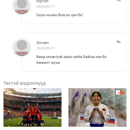
Иргэн
2026/05/11
Хэзээ начин болсон хүн бэ?
Зочин
2026/05/11
Ямар оновчтой ажил хийж байгаа юм бэ.
Амжилт хүсье
Төстэй мэдээллүүд: