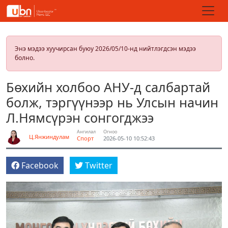
Энэ мэдээ хуучирсан буюу 2026/05/10-нд нийтлэгдсэн мэдээ
болно.
Бөхийн холбоо АНУ-д салбартай
болж, тэргүүнээр нь Улсын начин
Л.Нямсүрэн сонгогджээ
Ангилал
Огноо
Ц.Янжиндулам
Спорт
2026-05-10 10:52:43
Facebook
Twitter