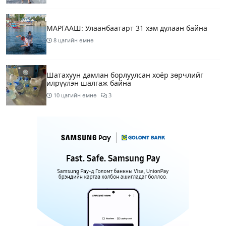
МАРГААШ: Улаанбаатарт 31 хэм дулаан байна
8 цагийн өмнө
Шатахуун дамлан борлуулсан хоёр зөрчлийг
илрүүлэн шалгаж байна
10 цагийн өмнө
3
Энэ сарын 9-13-ныг хүртэлх цаг агаарын
урьдчилсан төлөв
12 цагийн өмнө
Шатахуун дамлаж байгаа асуудалд ТЕГ-аас
холбогдох мэдээллийн дагуу шалгалтын
ажиллагааг эрчимжүүлж байна
14 цагийн өмнө
7
Аялал жуулчлалын компанийн автомашинуудыг