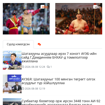
Сүүлд нэмэгдсэн
Шатахууны асуудлаар ирэх 7 хоногт АҮЭБ-ийн
сайд Г.Дамдинням БНХАУ-д томилолтоор
ажиллана
2026-08-08
12:24
1
АҮЭБЯ: Шатахууныг 100 мянган төгрөгт олгох
асуудлыг түр хойшлууллаа
2026-08-08
12:19
Сүхбаатар боомтоор орж ирсэн 3448 тонн АИ-92
автобензинийг агуулахуудад буулгах ажлыг