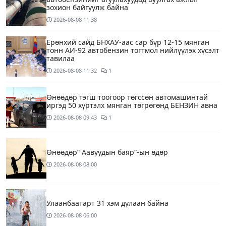
зохион байгуулж байна
2026-08-08
11:38
Ерөнхий сайд БНХАУ-аас сар бүр 12-15 мянган
тонн АИ-92 автобензин тогтмол нийлүүлэх хүсэлт
тавилаа
2026-08-08
11:32
1
Өнөөдөр тэгш тоогоор төгссөн автомашинтай
иргэд 50 хүртэлх мянган төгрөгөнд БЕНЗИН авна
2026-08-08
09:43
1
Өнөөдөр” Аавуудын баяр”-ын өдөр
2026-08-08
08:00
Улаанбаатарт 31 хэм дулаан байна
2026-08-08
06:00