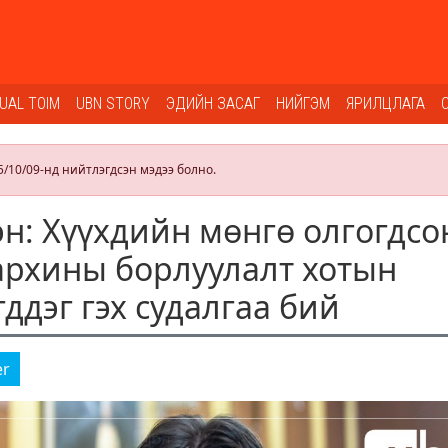
SUAL TOIM
UBN STORY
ЭДИЙН ЗАСАГ
НИЙГЭМ
ЯРИЛЦЛАГА
5/10/09-нд нийтлэгдсэн мэдээ болно.
эн: Хүүхдийн мөнгө олгогдс
 архины борлуулалт хотын
ддэг гэх судалгаа бий
er