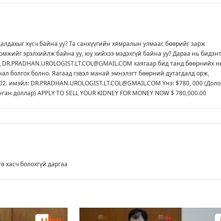
далдахыг хүсч байна уу? Та санхүүгийн хямралын улмаас бөөрийг зарж
омжийг эрэлхийлж байна уу, юу хийхээ мэдэхгүй байна уу? Дараа нь бидэн
д DR.PRADHAN.UROLOGIST.LT.COL@GMAIL.COM хаягаар бид танд бөөрнийх н
нал болгох болно. Яагаад гэвэл манай эмнэлэгт бөөрний дутагдалд орж,
2. имэйл: DR.PRADHAN.UROLOGIST.LT.COL@GMAIL.COM Yнэ: $780, 000 (Дол
нган доллар) APPLY TO SELL YOUR KIDNEY FOR MONEY NOW $ 780,000.00
ө хасч болохгүй даргаа