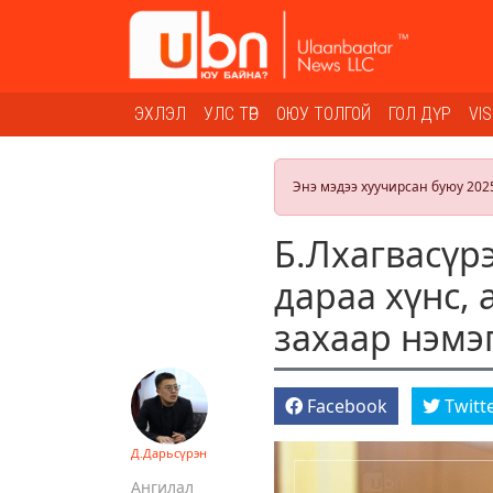
ЭХЛЭЛ
УЛС ТӨР
ОЮУ ТОЛГОЙ
ГОЛ ДҮР
VI
Энэ мэдээ хуучирсан буюу 202
Б.Лхагвасүр
дараа хүнс,
захаар нэмэг
Facebook
Twitt
Д.Дарьсүрэн
Ангилал