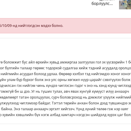
борлуулсан
хоёр зөрчлийг
илрүүлэн
шалгаж байна
5/10/09-нд нийтлэгдсэн мэдээ болно.
ө боломжит бус айл өрхийн хувьд амжиргаа залгуулах гол эх үүсвэрийн 1 
зэг бүлгийн талаар төрөөс тодорхой судалгаа хийж тэдний асуудалд оролцо
 нийгмийн асуудал болоод удлаа. Өөрөөр хэлбэл тэд нийгэмдээ хоног хоно
үйн улам бүр бүрхэг болж энэ улс орны хөгжил нүүр царайг сэвхтүүлэх болж
рдчилсан гэх нийгэм чинь хүндээ чиглэсэн гэдэг ч энэ нь хэнд юунд чиглээд
омжгүй бн ш дээ. Уг нь түших тулах, авч явах хүнгүй хүмүүст илүү анхаарч
хөдөлмөрт татан оролцуулах, сурч боловсроход нь дэмжлэг үзүүлж нийгми
үлжүүлэхэд чиглэмээр байдаг. Тэгтэл төрийн анхан болон дээд түвшиндээ э
 байна. Энэ талаар анхаарч эргэлт хийгээч. Үүнд хүний төлөө гэж нэр хаяг
р хувийн хэвшлийн бүх нэгж албад хамтарч нэгдсэн шийдэлд хүрэх цаг болж!!