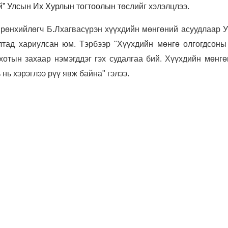
ай” Улсын Их Хурлын тогтоолын төс
лийг хэлэлцлээ.
рөнхийлөгч Б.Лхагвасүрэн хүүхдийн мөнгөний асуудлаар 
лтад хариулсан юм. Тэрбээр "Хүүхдийн мөнгө олгогдсоны
хотын захаар нэмэгддэг гэх судалгаа бий. Хүүхдийн мөнгө
 нь хэрэглээ рүү явж байна" гэлээ.