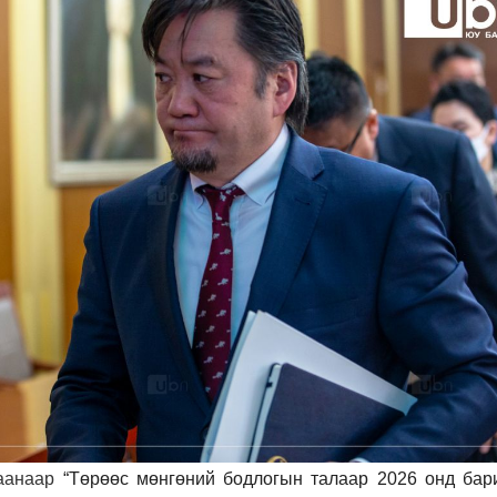
даанаар
“Төрөөс мөнгөний бодлогын талаар 2026 онд бар