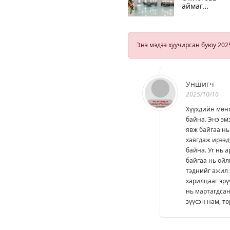
аймаг
боловсролыг
дэмжих
бодлогын
хүрээнд ЮУ
Энэ мэдээ хуучирсан буюу 202
ХИЙВ
Уншигч
2025/10/10
Хүүхдийн мөнг
байна. Энэ эм
явж байгаа нь
хаягдаж ирээд
байна. Уг нь а
байгаа нь ойлг
тэднийг ажил 
харилцааг эрү
нь мартагдсан
зүүсэн нам, тө