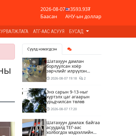
2026-08-07
3593.93₮
Баасан
АНУ-ын доллар
СУРВАЛЖЛАГА
АТГ-ААС АСУУЯ
БУСАД
Сүүлд нэмэгдсэн
Шатахуун дамлан
борлуулсан хоёр
оны
зөрчлийг илрүүлэн
шалгаж байна
2026-08-07
19:18
2
Энэ сарын 9-13-ныг
хүртэлх цаг агаарын
урьдчилсан төлөв
2026-08-07
17:20
Шатахуун дамлаж байгаа
асуудалд ТЕГ-аас
холбогдох мэдээллийн