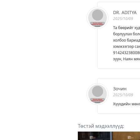
DR. ADITYA
2025/10/09
Та бөөрийг ху
борлуулах бол
холбоо бариа
хэмжээгээр са
9142432380080
зуун, Наян мя
Зочин
2025/10/09
Хүүхдийн мөнг
Төстэй мэдээллүүд: