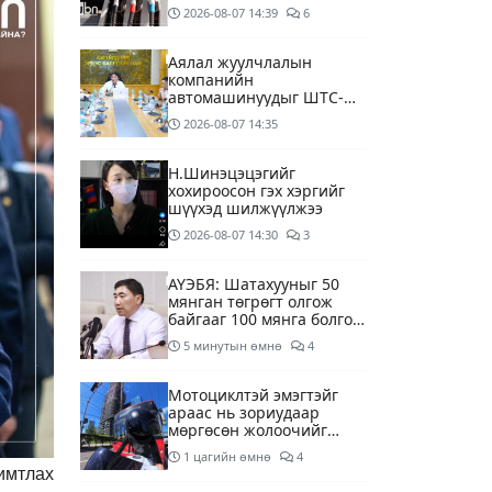
дагуу шалгалтын
2026-08-07
14:39
6
ажиллагааг эрчимжүүлж
байна
Аялал жуулчлалын
компанийн
автомашинуудыг ШТС-
ууд хязгаарлалтгүйгээр
2026-08-07
14:35
шатахуун олгох
боломжоор хангана
Н.Шинэцэцэгийг
хохироосон гэх хэргийг
шүүхэд шилжүүлжээ
2026-08-07
14:30
3
АҮЭБЯ: Шатахууныг 50
мянган төгрөгт олгож
байгааг 100 мянга болгож
нэмэгдүүлэхээр ажиллаж
5 минутын өмнө
4
байна
Мотоциклтэй эмэгтэйг
араас нь зориудаар
мөргөсөн жолоочийг
ажлаас нь чөлөөлжээ
1 цагийн өмнө
4
имтлах