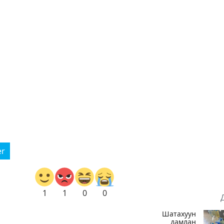
er
1
1
0
0
Шатахуун
дамлан