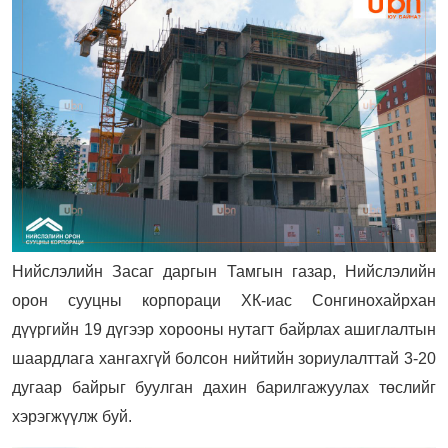
Нийслэлийн Засаг даргын Тамгын газар, Нийслэлийн
орон сууцны корпораци ХК-иас Сонгинохайрхан
дүүргийн 19 дүгээр хорооны нутагт байрлах ашиглалтын
шаардлага хангахгүй болсон нийтийн зориулалттай 3-20
дугаар байрыг буулган дахин барилгажуулах төслийг
хэрэгжүүлж буй.