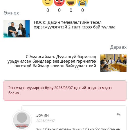
0
0
0
0
Өмнөх
НОСК: Дахин төлөвлөлтийн төсөл
хэрэгжүүлэгчтэй 2 талт гэрээ байгууллаа
Дараах
С.Амарсайхан: Дуусаагүй барилгад
урьдчилсан байдлаар зөвшөөрөл гэрчилгээ
олгохгүй байхаар зохион байгуулалт хий
Энэ мэдээ хуучирсан буюу 2025/08/07-нд нийтлэгдсэн мэдээ
болно.
Зочин
2025/08/07
2-3 д байрыг нурааж 16-20 д байр босгож бгаа нь