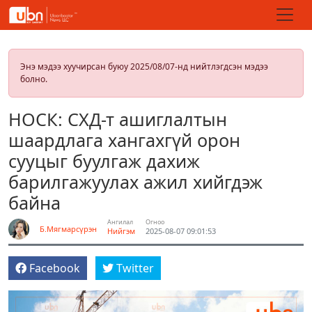
Энэ мэдээ хуучирсан буюу 2025/08/07-нд нийтлэгдсэн мэдээ
болно.
НОСК: СХД-т ашиглалтын
шаардлага хангахгүй орон
сууцыг буулгаж дахиж
барилгажуулах ажил хийгдэж
байна
Ангилал
Огноо
Б.Мягмарсүрэн
Нийгэм
2025-08-07 09:01:53
Facebook
Twitter