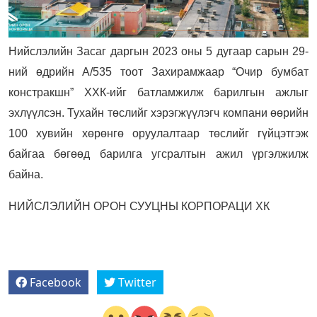
Нийслэлийн Засаг даргын 2023 оны 5 дугаар сарын 29-
ний өдрийн А/535 тоот Захирамжаар “Очир бумбат
констракшн” ХХК-ийг батламжилж барилгын ажлыг
эхлүүлсэн. Тухайн төслийг хэрэгжүүлэгч компани өөрийн
100 хувийн хөрөнгө оруулалтаар төслийг гүйцэтгэж
байгаа бөгөөд барилга угсралтын ажил үргэлжилж
байна.
НИЙСЛЭЛИЙН ОРОН СУУЦНЫ КОРПОРАЦИ ХК
Facebook
Twitter