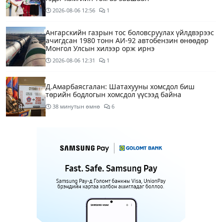
2026-08-06
12:56
1
Ангарскийн газрын тос боловсруулах үйлдвэрээс
ачигдсан 1980 тонн АИ-92 автобензин өнөөдөр
Монгол Улсын хилээр орж ирнэ
2026-08-06
12:31
1
Д.Амарбаясгалан: Шатахууны хомсдол биш
төрийн бодлогын хомсдол үүсээд байна
38 минутын өмнө
6
Нэгдүгээр хорооллын арын замыг өнөөдөр орой
23:00 цагаас түр хааж, борооны ус зайлуулах
шугамын хөндлөн сэтэлгээ хийнэ
2 цагийн өмнө
1
Нэгдүгээр ангид элсэгчдийн бүртгэлийг энэ
сарын 17-ноос E-Mongolia системээр зохион
байгуулна
2 цагийн өмнө