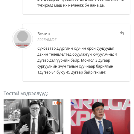
түгжрэлд маш их нөлөөлж бн яана да.
Зочин
2025/08/07
Сүхбаатар дүүргийн хуучин орон сууцуудыг
дахин төлөвлөлтөд оруулахгүй юмуу? Ж-нь: 4
дүгээр дэлгүүрийн байр, Монгол 3 дугаар
сургуулийн зүүн талын хуучнаар барилгын
1дүгээр 84 буюу 45 дугаар байр гэх мэт.
Төстэй мэдээллүүд: