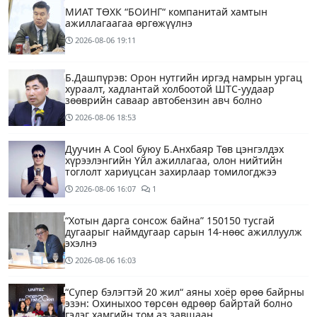
МИАТ ТӨХК “БОИНГ“ компанитай хамтын
ажиллагаагаа өргөжүүлнэ
2026-08-06
19:11
Б.Дашпүрэв: Орон нутгийн иргэд намрын ургац
хураалт, хадлантай холбоотой ШТС-уудаар
зөөврийн саваар автобензин авч болно
2026-08-06
18:53
Дуучин A Cool буюу Б.Анхбаяр Төв цэнгэлдэх
хүрээлэнгийн Үйл ажиллагаа, олон нийтийн
тоглолт хариуцсан захирлаар томилогджээ
2026-08-06
16:07
1
“Хотын дарга сонсож байна” 150150 тусгай
дугаарыг наймдугаар сарын 14-нөөс ажиллуулж
эхэлнэ
2026-08-06
16:03
“Супер бэлэгтэй 20 жил“ аяны хоёр өрөө байрны
эзэн: Охиныхоо төрсөн өдрөөр байртай болно
гэдэг хамгийн том аз завшаан