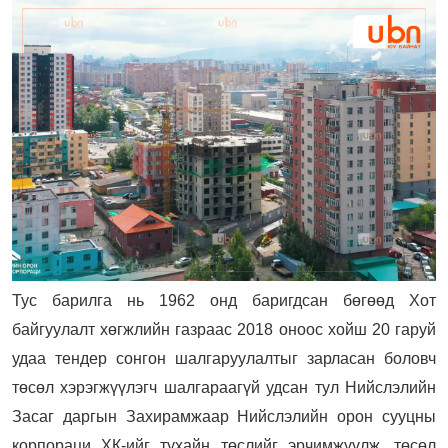
Тус барилга нь 1962 онд баригдсан бөгөөд Хот
байгуулалт хөгжлийн газраас 2018 оноос хойш 20 гаруй
удаа тендер сонгон шалгаруулалтыг зарласан боловч
төсөл хэрэгжүүлэгч шалгараагүй удсан тул Нийслэлийн
Засаг даргын Захирамжаар Нийслэлийн орон сууцны
корпораци ХК-ийг тухайн төслийг эрчимжүүлж, төсөл