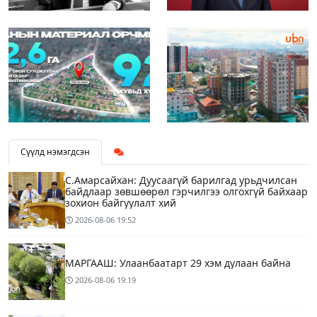
Сүүлд нэмэгдсэн
С.Амарсайхан: Дуусаагүй барилгад урьдчилсан
байдлаар зөвшөөрөл гэрчилгээ олгохгүй байхаар
зохион байгуулалт хий
2026-08-06
19:52
МАРГААШ: Улаанбаатарт 29 хэм дулаан байна
2026-08-06
19:19