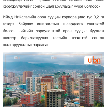
хэрэгжүүлэгчийг сонгон шалгаруулахыг үүрэг болгосон.
Иймд Нийслэлийн орон сууцны корпорациас тус 0,2 га
газарт байрлах ашиглалтын шаардлага хангахгүй
болсон нийтийн зориулалттай орон сууцыг буулгаж
шинээр барилгажуулах төслийн нээлттэй сонгон
шалгаруулалтыг зарласан.