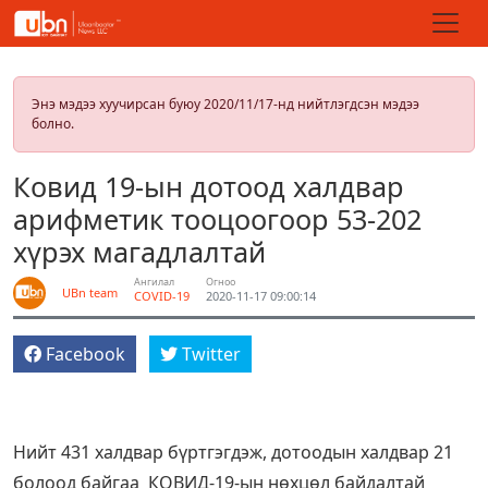
Энэ мэдээ хуучирсан буюу 2020/11/17-нд нийтлэгдсэн мэдээ
болно.
Ковид 19-ын дотоод халдвар
арифметик тооцоогоор 53-202
хүрэх магадлалтай
Ангилал
Огноо
UBn team
COVID-19
2020-11-17 09:00:14
Facebook
Twitter
Нийт 431 халдвар бүртгэгдэж, дотоодын халдвар 21
болоод байгаа КОВИД-19-ын нөхцөл байдалтай