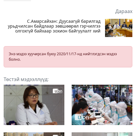
Дараах
С.Амарсайхан: Дуусаагүй барилгад
урьдчилсан байдлаар зөвшөөрөл гэрчилгээ
олгохгүй байхаар зохион байгуулалт хий
Энэ мэдээ хуучирсан буюу 2020/11/17-нд нийтлэгдсэн мэдээ
болно.
Төстэй мэдээллүүд: