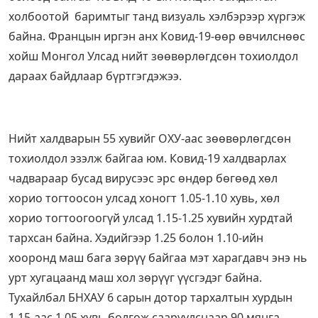
холбоотой баримтыг танд визуаль хэлбэрээр хүргэж
байна. Францын иргэн анх Ковид-19-өөр өвчилснөөс
хойш Монгол Улсад нийт зөөвөрлөгдсөн тохиолдол
дараах байдлаар бүртгэгдэжээ.
Нийт халдварын 55 хувийг ОХУ-аас зөөвөрлөгдсөн
тохиолдол эзэлж байгаа юм. Ковид-19 халдварлах
чадвараар бусад вирусээс эрс өндөр бөгөөд хөл
хорио тогтоосон улсад хоногт 1.05-1.10 хувь, хөл
хорио тогтоогоогүй улсад 1.15-1.25 хувийн хурдтай
тархсан байна. Хэдийгээр 1.25 болон 1.10-ийн
хооронд маш бага зөрүү байгаа мэт харагдавч энэ нь
урт хугацаанд маш хол зөрүүг үүсгэдэг байна.
Тухайлбал БНХАУ 6 сарын дотор тархалтын хурдын
1.15-аас 1.05 хувь болгож сааруулснаар 90 мянга