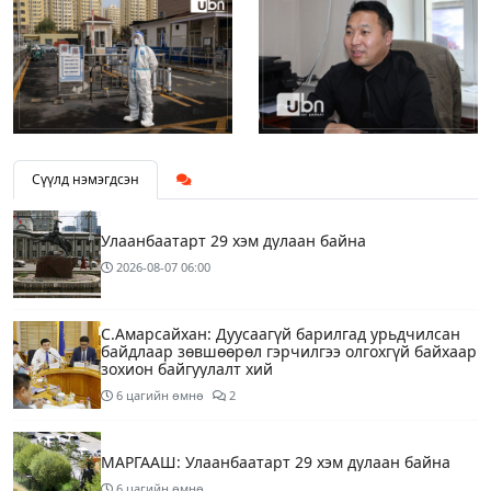
Сүүлд нэмэгдсэн
Улаанбаатарт 29 хэм дулаан байна
2026-08-07
06:00
С.Амарсайхан: Дуусаагүй барилгад урьдчилсан
байдлаар зөвшөөрөл гэрчилгээ олгохгүй байхаар
зохион байгуулалт хий
6 цагийн өмнө
2
МАРГААШ: Улаанбаатарт 29 хэм дулаан байна
6 цагийн өмнө