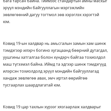
бага тарсан байна. Тиймээс стандартын амны маскыг
эрүүл мэндийн байгууллагын мэргэжлийн
зөвлөгөөний дагуу тогтмол зөв хэрэглэх хэрэгтэй
юм.
Ковид 19-ын халдвар нь амьсгалын замын хам шинж
тэмдэгээр илэрч богино хугацаанд бөөрний дутагдал,
уушгины хатгалгаа болон хүндэрч байгаа тохиолдол
маш түгээмэл байна. Иймд та эдгээр шинж тэмдэгүүд
илэрсэн тохиолдолд эрүүл мэндийн байгууллагад
хандаж зөвлөгөө авах, эмч иртэл өөрийгөө
тусгаарлах шаардлагатай юм.
Ковид 19 цар тахлын хүрээг хязгаарлаж халдварыг