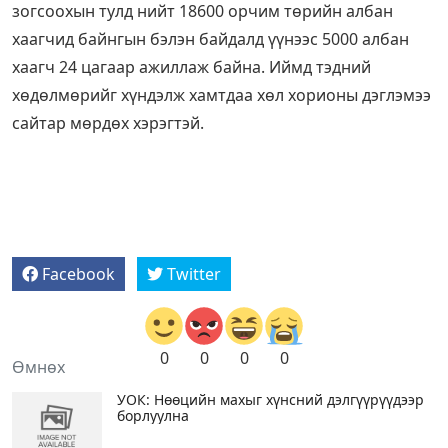
зогсоохын тулд нийт 18600 орчим төрийн албан
хаагчид байнгын бэлэн байдалд үүнээс 5000 албан
хаагч 24 цагаар ажиллаж байна. Иймд тэдний
хөдөлмөрийг хүндэлж хамтдаа хөл хорионы дэглэмээ
сайтар мөрдөх хэрэгтэй.
Facebook
Twitter
0
0
0
0
Өмнөх
УОК: Нөөцийн махыг хүнсний дэлгүүрүүдээр
борлуулна