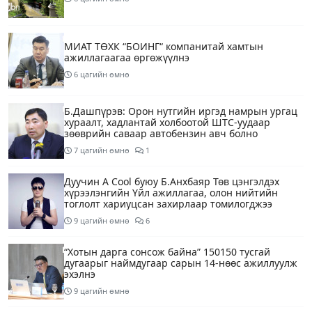
МИАТ ТӨХК “БОИНГ“ компанитай хамтын
ажиллагаагаа өргөжүүлнэ
6 цагийн өмнө
Б.Дашпүрэв: Орон нутгийн иргэд намрын ургац
хураалт, хадлантай холбоотой ШТС-уудаар
зөөврийн саваар автобензин авч болно
7 цагийн өмнө
1
Дуучин A Cool буюу Б.Анхбаяр Төв цэнгэлдэх
хүрээлэнгийн Үйл ажиллагаа, олон нийтийн
тоглолт хариуцсан захирлаар томилогджээ
9 цагийн өмнө
6
“Хотын дарга сонсож байна” 150150 тусгай
дугаарыг наймдугаар сарын 14-нөөс ажиллуулж
эхэлнэ
9 цагийн өмнө