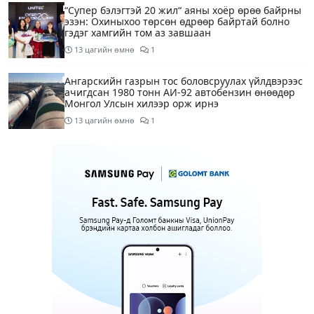
“Супер бэлэгтэй 20 жил“ аяны хоёр өрөө байрны
эзэн: Охиныхоо төрсөн өдрөөр байртай болно
гэдэг хамгийн том аз завшаан
13 цагийн өмнө
1
Ангарскийн газрын тос боловсруулах үйлдвэрээс
ачигдсан 1980 тонн АИ-92 автобензин өнөөдөр
Монгол Улсын хилээр орж ирнэ
13 цагийн өмнө
1
Д.Амарбаясгалан: Шатахууны хомсдол биш
төрийн бодлогын хомсдол үүсээд байна
14 цагийн өмнө
6
Нэгдүгээр хорооллын арын замыг өнөөдөр орой
23:00 цагаас түр хааж, борооны ус зайлуулах
шугамын хөндлөн сэтэлгээ хийнэ
15 цагийн өмнө
1
Нэгдүгээр ангид элсэгчдийн бүртгэлийг энэ
сарын 17-ноос E-Mongolia системээр зохион