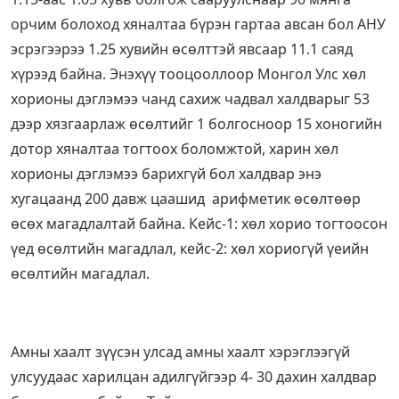
орчим болоход хяналтаа бүрэн гартаа авсан бол АНУ
эсрэгээрээ 1.25 хувийн өсөлттэй явсаар 11.1 саяд
хүрээд байна. Энэхүү тооцооллоор Монгол Улс хөл
хорионы дэглэмээ чанд сахиж чадвал халдварыг 53
дээр хязгаарлаж өсөлтийг 1 болгосноор 15 хоногийн
дотор хяналтаа тогтоох боломжтой, харин хөл
хорионы дэглэмээ барихгүй бол халдвар энэ
хугацаанд 200 давж цаашид арифметик өсөлтөөр
өсөх магадлалтай байна. Кейс-1: хөл хорио тогтоосон
үед өсөлтийн магадлал, кейс-2: хөл хориогүй үеийн
өсөлтийн магадлал.
Амны хаалт зүүсэн улсад амны хаалт хэрэглээгүй
улсуудаас харилцан адилгүйгээр 4- 30 дахин халдвар