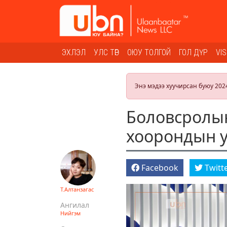
ЭХЛЭЛ
УЛС ТӨР
ОЮУ ТОЛГОЙ
ГОЛ ДҮР
VI
Энэ мэдээ хуучирсан буюу 202
Боловсролын
хоорондын у
Facebook
Twitt
Т.Алтанзагас
Ангилал
Нийгэм