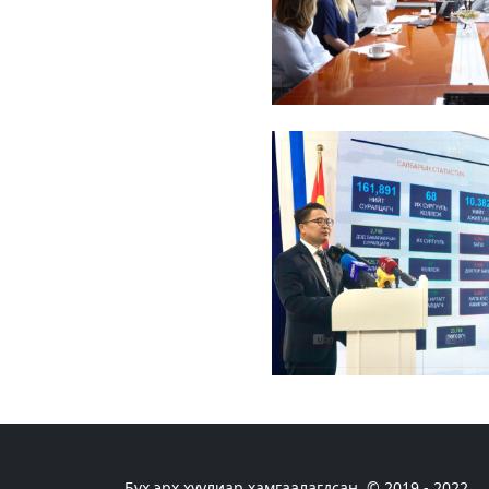
Бүх эрх хуулиар хамгаалагдсан. © 2019 - 2022