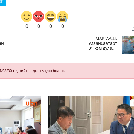
er
0
0
0
0
МАРГААШ:
ан
Улаанбаатарт
31 хэм дулаан
байна
4/08/30-нд нийтлэгдсэн мэдээ болно.
ал
дал
эж