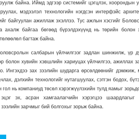
руулж байна. Иймд эдгээр системийг цэгцлэх, хоорондын у
руулах, мэдээлэл технологийн нэгдсэн интерфэйс архите
ийг байгуулан ажиллаж эхэллээ. Тус ажлын хэсгийг Болов
га ахалж байгаа бөгөөд бүрэлдэхүүнд нь төрийн болон 
 төлөөлөл багтаж байна.
боловсролын салбарын үйлчилгээг задлан шинжилж, үр д
төр болон хувийн хэвшлийн хариуцах үйлчилгээ, ажиллах з
но. Ингэхдээ зах зээлийн шударга өрсөлдөөнийг дэмжиж, 
лах, дэлхийн технологийг нутагшуулах, сэтгэн бодох, бүт
н гол нь компаниуд төсөл хэрэгжүүлэхийн тулд яамыг зорьд
, эцэг эх, асран хамгаалагчийн хэрэгцээ шаардлагыг 
 зээлийн зарчмыг бий болгохыг зорьж байна.