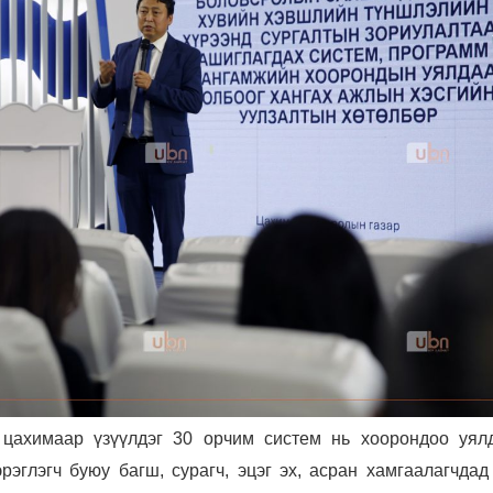
 цахимаар үзүүлдэг 30 орчим систем нь хоорондоо уялд
рэглэгч буюу багш, сурагч, эцэг эх, асран хамгаалагчдад