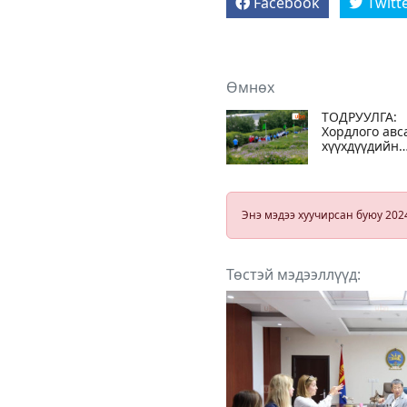
Facebook
Twitt
Өмнөх
ТОДРУУЛГА:
Хордлого авс
хүүхдүүдийн
тоо улам
нэмэгдэх
хандлагатай
байгаа.
Энэ мэдээ хуучирсан буюу 202
Зуслангийн г
тогоонд асуу
байна гэж үз
байна
Төстэй мэдээллүүд: