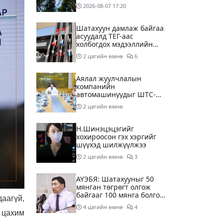
2026-08-07
17:20
Шатахуун дамлаж байгаа
асуудалд ТЕГ-аас
холбогдох мэдээллийн
дагуу шалгалтын
2 цагийн өмнө
6
ажиллагааг эрчимжүүлж
байна
Аялал жуулчлалын
компанийн
автомашинуудыг ШТС-
ууд хязгаарлалтгүйгээр
2 цагийн өмнө
шатахуун олгох
боломжоор хангана
Н.Шинэцэцэгийг
хохироосон гэх хэргийг
шүүхэд шилжүүлжээ
2 цагийн өмнө
3
АҮЭБЯ: Шатахууныг 50
мянган төгрөгт олгож
байгааг 100 мянга болгож
аагүй,
нэмэгдүүлэхээр ажиллаж
4 цагийн өмнө
4
байна
 цахим