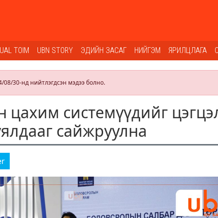
SUAL TOIM
UBN STORY
ЭДИЙН ЗАСАГ
НИЙГЭМ
ЯРИЛЦЛАГА
4/08/30-нд нийтлэгдсэн мэдээ болно.
 цахим системүүдийг цэгцэ
ялдааг сайжруулна
er