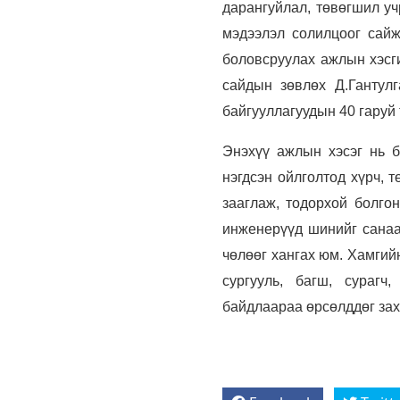
дарангуйлал, төвөгшил уч
мэдээлэл солилцоог сайж
боловсруулах ажлын хэсг
сайдын зөвлөх Д.Гантул
байгууллагуудын 40 гаруй
Энэхүү ажлын хэсэг нь 
нэгдсэн ойлголтод хүрч, 
зааглаж, тодорхой болго
инженерүүд шинийг санаач
чөлөөг хангах юм. Хамгий
сургууль, багш, сурагч
байдлаараа өрсөлддөг зах