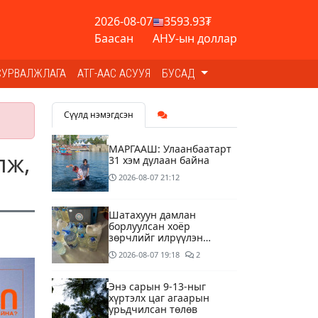
2026-08-07
3593.93₮
Баасан
АНУ-ын доллар
СУРВАЛЖЛАГА
АТГ-ААС АСУУЯ
БУСАД
Сүүлд нэмэгдсэн
МАРГААШ: Улаанбаатарт
лж,
31 хэм дулаан байна
2026-08-07
21:12
Шатахуун дамлан
борлуулсан хоёр
зөрчлийг илрүүлэн
шалгаж байна
2026-08-07
19:18
2
Энэ сарын 9-13-ныг
хүртэлх цаг агаарын
урьдчилсан төлөв