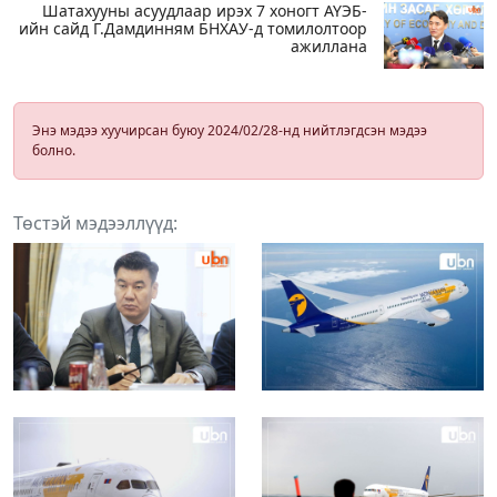
Шатахууны асуудлаар ирэх 7 хоногт АҮЭБ-
ийн сайд Г.Дамдинням БНХАУ-д томилолтоор
ажиллана
Энэ мэдээ хуучирсан буюу 2024/02/28-нд нийтлэгдсэн мэдээ
болно.
Төстэй мэдээллүүд: