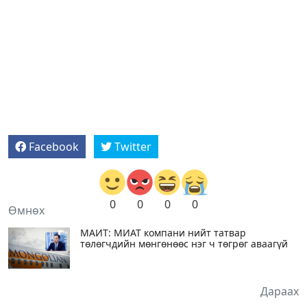
Facebook
Twitter
0
0
0
0
Өмнөх
МАИТ: МИАТ компани нийт татвар
төлөгчдийн мөнгөнөөс нэг ч төгрөг аваагүй
Дараах