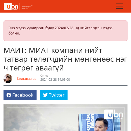
Энэ мэдээ хуучирсан буюу 2024/02/28-нд нийтлэгдсэн мэдээ
болно.
МАИТ: МИАТ компани нийт
татвар төлөгчдийн мөнгөнөөс нэг
ч төгрөг аваагүй
Огноо
Т.Алтанзагас
2024-02-28 14:05:00
Facebook
Twitter