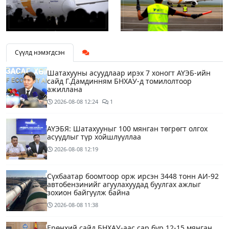
Сүүлд нэмэгдсэн
Шатахууны асуудлаар ирэх 7 хоногт АҮЭБ-ийн
сайд Г.Дамдинням БНХАУ-д томилолтоор
ажиллана
2026-08-08
12:24
1
АҮЭБЯ: Шатахууныг 100 мянган төгрөгт олгох
асуудлыг түр хойшлууллаа
2026-08-08
12:19
Сүхбаатар боомтоор орж ирсэн 3448 тонн АИ-92
автобензинийг агуулахуудад буулгах ажлыг
зохион байгуулж байна
2026-08-08
11:38
Ерөнхий сайд БНХАУ-аас сар бүр 12-15 мянган