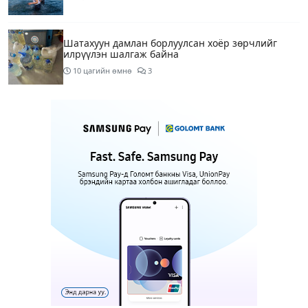
Шатахуун дамлан борлуулсан хоёр зөрчлийг
илрүүлэн шалгаж байна
10 цагийн өмнө
3
Энэ сарын 9-13-ныг хүртэлх цаг агаарын
урьдчилсан төлөв
12 цагийн өмнө
Шатахуун дамлаж байгаа асуудалд ТЕГ-аас
холбогдох мэдээллийн дагуу шалгалтын
ажиллагааг эрчимжүүлж байна
15 цагийн өмнө
7
Аялал жуулчлалын компанийн автомашинуудыг
ШТС-ууд хязгаарлалтгүйгээр шатахуун олгох
боломжоор хангана
15 цагийн өмнө