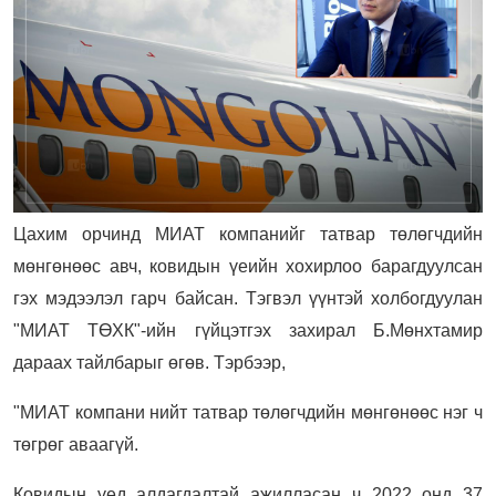
Цахим орчинд МИАТ компанийг татвар төлөгчдийн
мөнгөнөөс авч, ковидын үеийн хохирлоо барагдуулсан
гэх мэдээлэл гарч байсан. Тэгвэл үүнтэй холбогдуулан
"МИАТ ТӨХК"-ийн гүйцэтгэх захирал Б.Мөнхтамир
дараах тайлбарыг өгөв. Тэрбээр,
"МИАТ компани нийт татвар төлөгчдийн мөнгөнөөс нэг ч
төгрөг аваагүй.
Ковидын үед алдагдалтай ажилласан ч 2022 онд 37