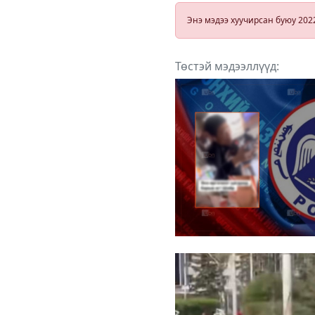
оролцохоор э
орноосоо
Энэ мэдээ хуучирсан буюу 202
мордлоо
Төстэй мэдээллүүд: