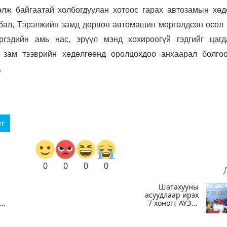
лж байгаатай холбогдуулан хотоос гарах автозамын хөд
лбал, Тэрэлжийн замд дөрвөн автомашин мөргөлдсөн осол 
гэдийн амь нас, эрүүл мэнд хохироогүй гэдгийг цагд
д зам тээврийн хөдөлгөөнд оролцохдоо анхаарал болго
.
er
0
0
0
0
Шатахууны
асуудлаар ирэх
7 хоногт АҮЭБ-
ын
ийн сайд
д
Г.Дамдинням