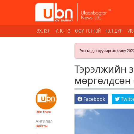
ЭХЛЭЛ
УЛС ТӨР
ОЮУ ТОЛГОЙ
ГОЛ ДҮР
VI
Энэ мэдээ хуучирсан буюу 202
Тэрэлжийн 
мөргөлдсөн 
Facebook
Twitt
UBn team
Ангилал
Нийгэм