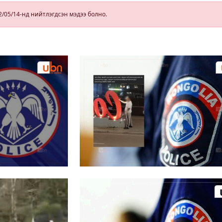
х
БНХАУ-д
томилолтоор
2/05/14-нд нийтлэгдсэн мэдээ болно.
ажиллана