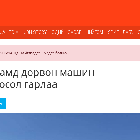
SUAL TOIM
UBN STORY
ЭДИЙН ЗАСАГ
НИЙГЭМ
ЯРИЛЦЛАГА
2/05/14-нд нийтлэгдсэн мэдээ болно.
замд дөрвөн машин
осол гарлаа
er