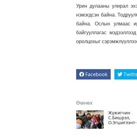
Урин дулааны улирал эхэ
нэмэгдсэн байна. Тодруу
байна. Ослын улмаас ир
байгууллагас мэдээллээ
оролцохыг сэрэмжлүүллээ
Facebook
Twitt
Өмнөх
Жүжигчин
С.Бишрэл,
О.Эгшиглэнт-
Од нар Канн
кино наадам