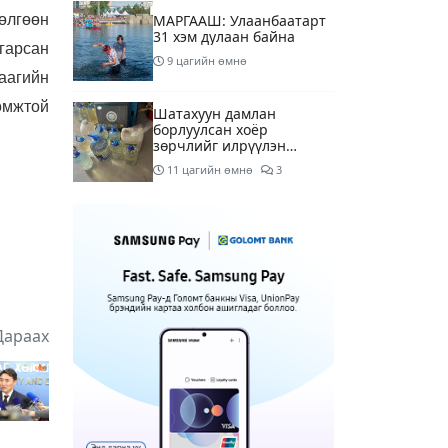
өлгөөн
МАРГААШ: Улаанбаатарт
31 хэм дулаан байна
гарсан
9 цагийн өмнө
аагийн
омжтой
Шатахуун дамлан
борлуулсан хоёр
зөрчлийг илрүүлэн
шалгаж байна
11 цагийн өмнө
3
Энэ сарын 9-13-ныг
хүртэлх цаг агаарын
урьдчилсан төлөв
13 цагийн өмнө
Шатахуун дамлаж байгаа
асуудалд ТЕГ-аас
Дараах
холбогдох мэдээллийн
дагуу шалгалтын
15 цагийн өмнө
8
ажиллагааг эрчимжүүлж
байна
Аялал жуулчлалын
компанийн