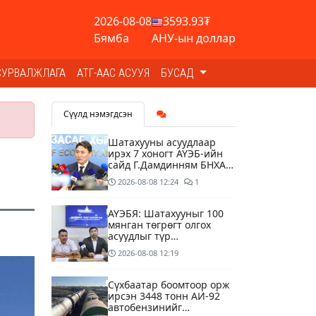
2026-08-08
3593.93₮
Бямба
АНУ-ын доллар
СУРВАЛЖЛАГА
АТГ-ААС АСУУЯ
БУСАД
Сүүлд нэмэгдсэн
Шатахууны асуудлаар
ирэх 7 хоногт АҮЭБ-ийн
сайд Г.Дамдинням БНХАУ-
д томилолтоор ажиллана
2026-08-08
12:24
1
АҮЭБЯ: Шатахууныг 100
мянган төгрөгт олгох
асуудлыг түр
хойшлууллаа
2026-08-08
12:19
Сүхбаатар боомтоор орж
ирсэн 3448 тонн АИ-92
автобензинийг