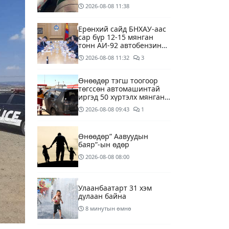
агуулахуудад буулгах
2026-08-08
11:38
ажлыг зохион байгуулж
байна
Ерөнхий сайд БНХАУ-аас
сар бүр 12-15 мянган
тонн АИ-92 автобензин
тогтмол нийлүүлэх хүсэлт
2026-08-08
11:32
3
тавилаа
Өнөөдөр тэгш тоогоор
төгссөн автомашинтай
иргэд 50 хүртэлх мянган
төгрөгөнд БЕНЗИН авна
2026-08-08
09:43
1
Өнөөдөр” Аавуудын
баяр”-ын өдөр
2026-08-08
08:00
Улаанбаатарт 31 хэм
дулаан байна
8 минутын өмнө