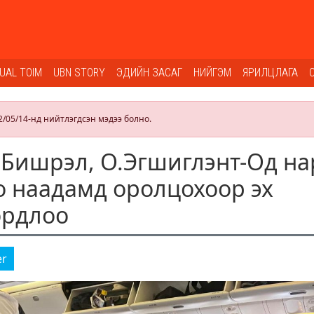
SUAL TOIM
UBN STORY
ЭДИЙН ЗАСАГ
НИЙГЭМ
ЯРИЛЦЛАГА
2/05/14-нд нийтлэгдсэн мэдээ болно.
Бишрэл, О.Эгшиглэнт-Од на
 наадамд оролцохоор эх
ордлоо
er