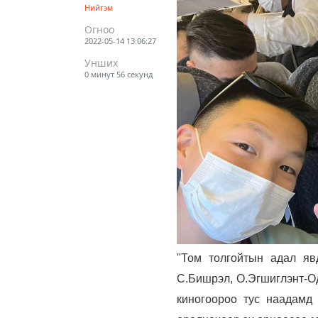
Нийгэм
Огноо
2022-05-14 13:06:27
Унших
0 минут 56 секунд
"Том толгойтын адал явд
С.Бишрэл, О.Эгшиглэнт-Од
киногоороо тус наадамд