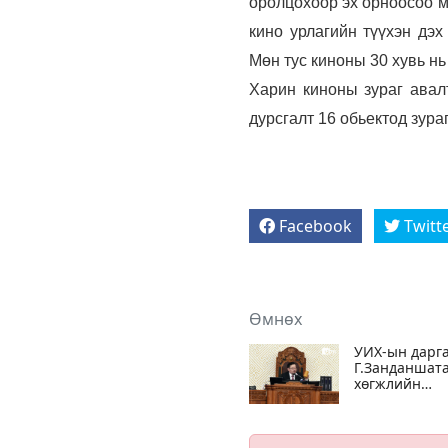
оролцохоор эх орноосоо м
кино урлагийн түүхэн дэх
Мөн тус киноны 30 хувь нь
Харин киноны зураг авал
дурсгалт 16 обьектод зура
Facebook
Twitt
Өмнөх
УИХ-ын дарг
Г.Занданшат
хөгжлийн
бэрхшээлтэй
хүний эрхийг
хамгаалах
чиглэлээр