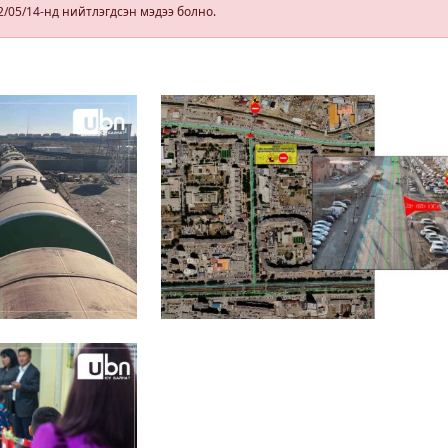
2/05/14-нд нийтлэгдсэн мэдээ болно.
гэдэг хамгийн
том аз завшаан