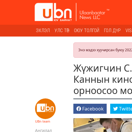
ЭХЛЭЛ
УЛС ТӨР
ОЮУ ТОЛГОЙ
ГОЛ ДҮР
VI
Энэ мэдээ хуучирсан буюу 202
Жүжигчин С.
Каннын кино
орноосоо м
Facebook
Twitt
UBn team
Ангилал