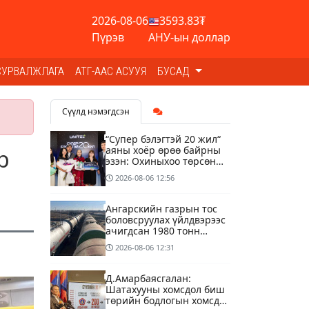
2026-08-06
3593.83₮
Пүрэв
АНУ-ын доллар
СУРВАЛЖЛАГА
АТГ-ААС АСУУЯ
БУСАД
Сүүлд нэмэгдсэн
“Супер бэлэгтэй 20 жил“
аяны хоёр өрөө байрны
р
эзэн: Охиныхоо төрсөн
өдрөөр байртай болно
2026-08-06
12:56
гэдэг хамгийн том аз
завшаан
Ангарскийн газрын тос
боловсруулах үйлдвэрээс
ачигдсан 1980 тонн
АИ-92 автобензин
2026-08-06
12:31
өнөөдөр Монгол Улсын
хилээр орж ирнэ
Д.Амарбаясгалан:
Шатахууны хомсдол биш
төрийн бодлогын хомсдол