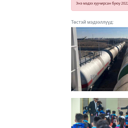
Энэ мэдээ хуучирсан буюу 202
уриалга
гаргажээ
Төстэй мэдээллүүд: