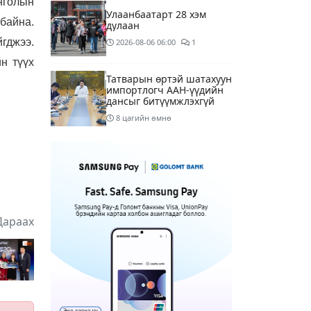
онголын
Улаанбаатарт 28 хэм
байна.
дулаан
йгджээ.
2026-08-06
06:00
1
н түүх
Татварын өртэй шатахуун
импортлогч ААН-үүдийн
дансыг битүүмжлэхгүй
8 цагийн өмнө
Маргааш Улаанбаатарт
28 хэм дулаан, багавтар
үүлтэй
10 цагийн өмнө
Шатахууны хомсдолтой
Дараах
холбогдуулан онцын
шаардлагагүй бол
Монгол Улсад аялахгүй
13 цагийн өмнө
3
байхыг АНУ-ын ЭСЯ-наас
зөвлөжээ
“Аяллын газрын зураг”-
ийн хэвлэмэл хувилбар