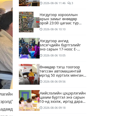
үүсээд байна
2026-08-06
11:46
3
Нэгдүгээр хорооллын
арын замыг өнөөдөр
орой 23:00 цагаас түр
хааж, борооны ус
2026-08-06
10:10
зайлуулах шугамын
хөндлөн сэтэлгээ хийнэ
Нэгдүгээр ангид
элсэгчдийн бүртгэлийг
энэ сарын 17-ноос E-
Mongolia системээр
2026-08-06
10:05
зохион байгуулна
Өнөөдөр тэгш тоогоор
төгссөн автомашинтай
иргэд 50 хүртэлх мянган
төгрөгөнд БЕНЗИН авна
2026-08-06
09:56
Нийслэлийн цэцэрлэгийн
лагийн
цахим бүртгэл энэ сарын
10-нд эхэлж, иргэд дараах
эрэлд”
зүйлсийг анхаарах
2026-08-06
09:18
аадамд
шаардлагатай