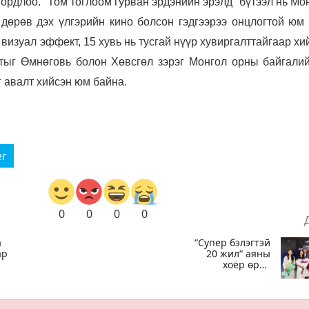
ордлоо. "
Том тоглоом гурван эрдэнийн эрэлд” бүтээл нь М
 дөрөв дэх үлгэрийн кино болсон гэдгээрээ онцлогтой юм 
 визуал эффект, 15 хувь нь тусгай нүүр хувиргалттайгаар хи
тыг Өмнөговь болон Хөвсгөл зэрэг Монгол орны байгалий
г авалт хийсэн юм байна.
er
0
0
0
0
а
“Супер бэлэгтэй
ар
20 жил“ аяны
хоёр өрөө
байрны эзэн:
Охиныхоо
төрсөн өдрөөр
байртай болно