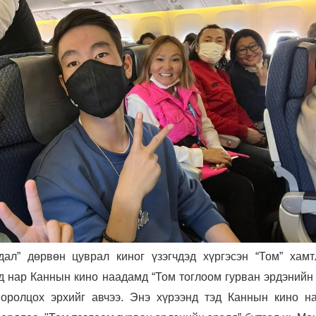
ал” дөрвөн цуврал киног үзэгчдэд хүргэсэн “Том” хамт
 нар Каннын кино наадамд “Том тоглоом гурван эрдэнийн 
 оролцох эрхийг авчээ. Энэ хүрээнд тэд Каннын кино н