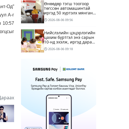
Өнөөдөр тэгш тоогоор
нт-Од”
төгссөн автомашинтай
иргэд 50 хүртэлх мянган
уул А-г
төгрөгөнд БЕНЗИН авна
2026-08-06
09:56
 10:57
цогцсыг
Нийслэлийн цэцэрлэгийн
цахим бүртгэл энэ сарын
10-нд эхэлж, иргэд дараах
зүйлсийг анхаарах
2026-08-06
09:18
шаардлагатай
Улаанбаатарт 28 хэм
дулаан
2 цагийн өмнө
1
Татварын өртэй шатахуун
импортлогч ААН-үүдийн
Дараах
дансыг битүүмжлэхгүй
11 цагийн өмнө
Маргааш Улаанбаатарт
28 хэм дулаан, багавтар