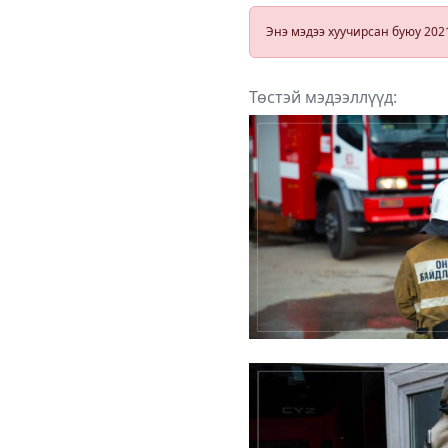
Энэ мэдээ хуучирсан буюу 202
Төстэй мэдээллүүд: