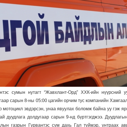
нтэс сумын нутагт “Жавхлант-Орд” ХХК-ийн нүүрсний у
угаар сарын 8-ны 05:00 цагийн орчим тус компанийн Хамга
р мотоцикл эвдэрсэн, унаа явуулах боломж байна уу гэж я
ай дуудлага долдугаар сарын 9-нд бүртгэгджээ. Дуудлагын
лын газрын Гурвантэс сум дахь Гал түймэр, унтраах ав