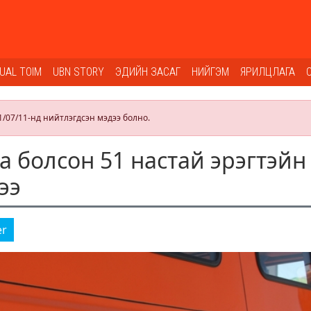
SUAL TOIM
UBN STORY
ЭДИЙН ЗАСАГ
НИЙГЭМ
ЯРИЛЦЛАГА
1/07/11-нд нийтлэгдсэн мэдээ болно.
а болсон 51 настай эрэгтэйн
ээ
er