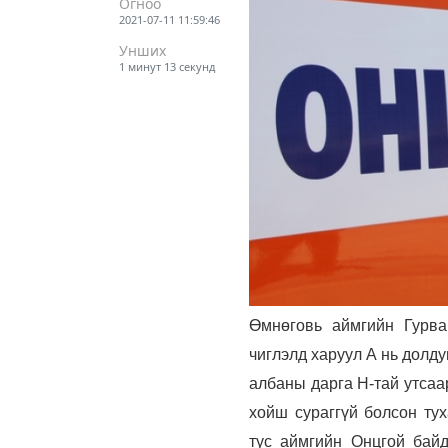
Огноо
2021-07-11 11:59:46
Унших
1 минут 13 секунд
Өмнөговь
аймгийн Гурва
чиглэлд харуул А нь долд
албаны дарга Н-тай утсаа
хойш сураггүй болсон тух
тус аймгийн Онцгой байд