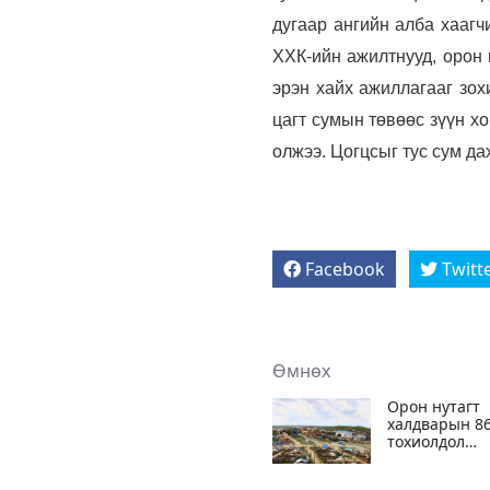
дугаар ангийн алба хаагч
ХХК-ийн ажилтнууд, орон 
эрэн хайх ажиллагааг зох
цагт сумын төвөөс зүүн хой
олжээ. Цогцсыг тус сум д
Facebook
Twitt
Өмнөх
Орон нутагт
халдварын 8
тохиолдол
батлагдлаа