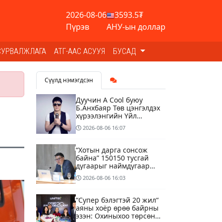
2026-08-06
3593.5₮
Пүрэв
АНУ-ын доллар
СУРВАЛЖЛАГА
АТГ-ААС АСУУЯ
БУСАД
Сүүлд нэмэгдсэн
Дуучин A Cool буюу
Б.Анхбаяр Төв цэнгэлдэх
хүрээлэнгийн Үйл
ажиллагаа, олон нийтийн
2026-08-06
16:07
тоглолт хариуцсан
захирлаар томилогджээ
“Хотын дарга сонсож
байна” 150150 тусгай
дугаарыг наймдугаар
сарын 14-нөөс
2026-08-06
16:03
ажиллуулж эхэлнэ
“Супер бэлэгтэй 20 жил“
аяны хоёр өрөө байрны
эзэн: Охиныхоо төрсөн