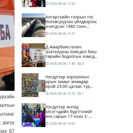
өдрөөр байртай болно
2026-08-06
12:56
гэдэг хамгийн том аз
завшаан
Ангарскийн газрын тос
боловсруулах үйлдвэрээс
ачигдсан 1980 тонн
АИ-92 автобензин
2026-08-06
12:31
өнөөдөр Монгол Улсын
хилээр орж ирнэ
Д.Амарбаясгалан:
Шатахууны хомсдол биш
төрийн бодлогын хомсдол
үүсээд байна
2026-08-06
11:46
5
Нэгдүгээр хорооллын
арын замыг өнөөдөр
орой 23:00 цагаас түр
хааж, борооны ус
2026-08-06
10:10
1
зайлуулах шугамын
урхайн
хөндлөн сэтэлгээ хийнэ
алалтын
Нэгдүгээр ангид
элсэгчдийн бүртгэлийг
рьснаас
энэ сарын 17-ноос E-
Mongolia системээр
 дагуу
2026-08-06
10:05
зохион байгуулна
рах 67