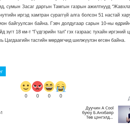
ид, сумын Засаг даргын Тамгын газрын ажилтнууд “Жавхла
нутгийн иргэд хамтран сураггүй алга болсон 51 настай хар
ион байгуулсан байна. Гэвч долдугаар сарын 10-ны өдрийн
д зүгт 18 км-т “Гүдгэрийн тал” гэх газраас тухайн иргэний 
ахь Цагдаагийн тасгийн мөрдөгчид шилжүүлэн өгсөн байна.
er
0
0
0
0
Дуучин A Cool
61
буюу Б.Анхбаяр
Төв цэнгэлдэх
хүрээлэнгийн
Үйл ажиллагаа,