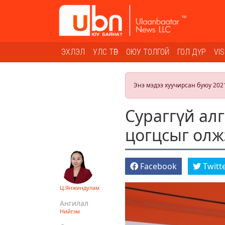
ЭХЛЭЛ
УЛС ТӨР
ОЮУ ТОЛГОЙ
ГОЛ ДҮР
VI
Энэ мэдээ хуучирсан буюу 202
Сураггүй алг
цогцсыг олж
Facebook
Twitt
Ц.Янжиндулам
Ангилал
Нийгэм