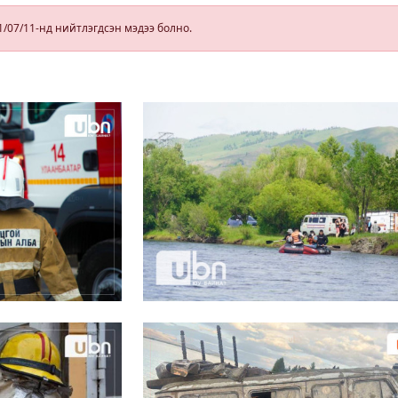
олон нийтийн
тоглолт
1/07/11-нд нийтлэгдсэн мэдээ болно.
хариуцсан
захирлаар
томилогджээ