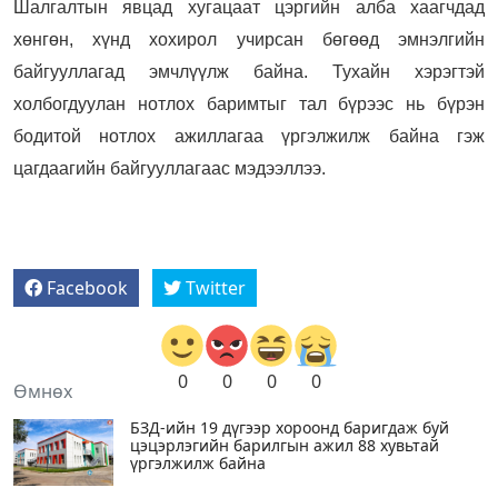
Шалгалтын явцад хугацаат цэргийн алба хаагчдад
хөнгөн, хүнд хохирол учирсан бөгөөд эмнэлгийн
байгууллагад эмчлүүлж байна. Тухайн хэрэгтэй
холбогдуулан нотлох баримтыг тал бүрээс нь бүрэн
бодитой нотлох ажиллагаа үргэлжилж байна гэж
цагдаагийн байгууллагаас мэдээллээ.
Facebook
Twitter
0
0
0
0
Өмнөх
БЗД-ийн 19 дүгээр хороонд баригдаж буй
цэцэрлэгийн барилгын ажил 88 хувьтай
үргэлжилж байна