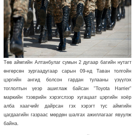
Төв аймгийн Алтанбулаг сумын 2 дугаар багийн нутагт
өнгөрсөн зургаадугаар сарын 09-нд Таван толгойн
цэргийн ангид болсон гардан тулааны үзүүлэх
тоглолтын үеэр ашиглаж байсан "Toyota Harrier"
маркийн тээврийн хэрэгслээр хугацаат цэргийн хоёр
алба хаагчийг дайрсан гэх хэрэгт тус аймгийн
цагдаагийн газраас мөрдөн шалгах ажиллагааг явуулж
байна.