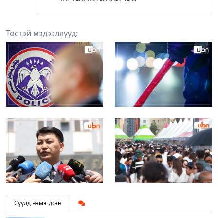
Төстэй мэдээллүүд:
Сүүлд нэмэгдсэн