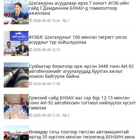
Шатахууны асуудлаар ирэх 7 хоногт АҮЭБ-ийн
сайд Г.Дамдинням БНХАУ-д томилолтоор
ажиллана
2026-08-08
12:24
1
АҮЭБЯ: Шатахууныг 100 мянган төгрөгт олгох
асуудлыг түр хойшлууллаа
2026-08-08
12:19
Сүхбаатар боомтоор орж ирсэн 3448 тонн АИ-92
автобензинийг агуулахуудад буулгах ажлыг
зохион байгуулж байна
2026-08-08
11:38
Ерөнхий сайд БНХАУ-аас сар бүр 12-15 мянган
тонн АИ-92 автобензин тогтмол нийлүүлэх хүсэлт
тавилаа
2026-08-08
11:32
3
Өнөөдөр тэгш тоогоор төгссөн автомашинтай
иргэд 50 хүртэлх мянган төгрөгөнд БЕНЗИН авна