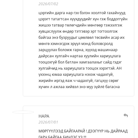
2026/07/02
цэргийн дарга нар гэх бэлэн хоолтой гахайнууд
цэрэгт татагтсан хүүхдүүдийг хүн гэж боддоггүйн
жишээ татвар төлөгчдийн мөнгөөр тэжээлгэж
хувцаслуулж өндөр тэтгэвэр эрт тогтоолгож
байгаа энэ бузруудыг цөөлвөл төсвийн асар их
мөнгө хэмнэгдэж эрүүл мэнд боловсролд
зарцуулах боломж гарна, хүүхэд машинаар
дайрсан хулгайч нартаа хуулийн хариуцлага
тооцохгүй бол батлан хамгаалахыг сайд гэдэг
хулгайчид нь хариуцлага тооцох хэрэгтэй. АН
үхээнц юмаа хариуцлага нэхэж чадахгүй,
жирийн иргэд яаж ч чадахгүй, гагцхүү сөрөг
хүчин л ажлаа хийвэл энэ муу зүйлё багасна
НАРА
2026/07/01
МӨРГҮҮЛЭЭД БАЙГААРАЙ ! ДЭЭГҮҮР НЬ ДАЙРААД
ГАРЧ БАЙГАА БИЧЛЭГ ҮЗ !!!