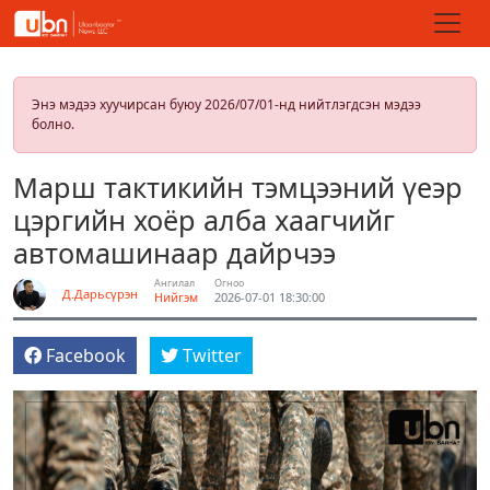
Энэ мэдээ хуучирсан буюу 2026/07/01-нд нийтлэгдсэн мэдээ
болно.
Марш тактикийн тэмцээний үеэр
цэргийн хоёр алба хаагчийг
автомашинаар дайрчээ
Ангилал
Огноо
Д.Дарьсүрэн
Нийгэм
2026-07-01 18:30:00
Facebook
Twitter