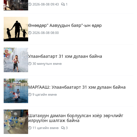
2026-08-08
09:43
1
Өнөөдөр” Аавуудын баяр”-ын өдөр
2026-08-08
08:00
Улаанбаатарт 31 хэм дулаан байна
30 минутын өмнө
МАРГААШ: Улаанбаатарт 31 хэм дулаан байна
9 цагийн өмнө
Шатахуун дамлан борлуулсан хоёр зөрчлийг
илрүүлэн шалгаж байна
11 цагийн өмнө
3