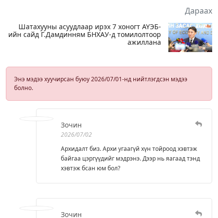
Дараах
Шатахууны асуудлаар ирэх 7 хоногт АҮЭБ-
ийн сайд Г.Дамдинням БНХАУ-д томилолтоор
ажиллана
Энэ мэдээ хуучирсан буюу 2026/07/01-нд нийтлэгдсэн мэдээ
болно.
Зочин
2026/07/02
Архидалт биз. Архи угаагүй хүн тойроод хэвтэж
байгаа цэргүүдийг мэдрэнэ. Дээр нь яагаад тэнд
хэвтэж бсан юм бол?
Зочин