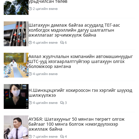
урьдчилсан төлөв
2 цагийн өмнө
Шатахуун дамлаж байгаа асуудалд ТЕГ-аас
холбогдох мэдээллийн дагуу шалгалтын
ажиллагааг эрчимжүүлж байна
4 цагийн өмнө
6
Аялал жуулчлалын компанийн автомашинуудыг
ШТС-ууд хязгаарлалтгүйгээр шатахуун олгох
боломжоор хангана
4 цагийн өмнө
Н.Шинэцэцэгийг хохироосон гэх хэргийг шүүхэд
шилжүүлжээ
4 цагийн өмнө
3
АҮЭБЯ: Шатахууныг 50 мянган төгрөгт олгож
байгааг 100 мянга болгож нэмэгдүүлэхээр
ажиллаж байна
7 цагийн өмнө
4