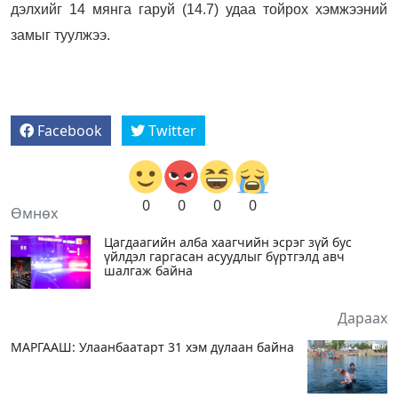
дэлхийг 14 мянга гаруй (14.7) удаа тойрох хэмжээний
замыг туулжээ.
Facebook
Twitter
0
0
0
0
Өмнөх
Цагдаагийн алба хаагчийн эсрэг зүй бус
үйлдэл гаргасан асуудлыг бүртгэлд авч
шалгаж байна
Дараах
МАРГААШ: Улаанбаатарт 31 хэм дулаан байна