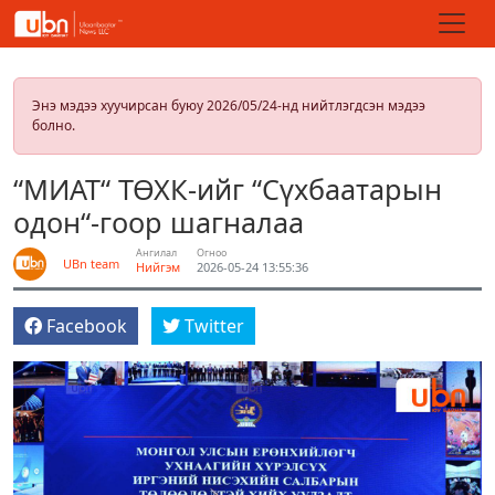
Энэ мэдээ хуучирсан буюу 2026/05/24-нд нийтлэгдсэн мэдээ
болно.
“МИАТ“ ТӨХК-ийг “Сүхбаатарын
одон“-гоор шагналаа
Ангилал
Огноо
UBn team
Нийгэм
2026-05-24 13:55:36
Facebook
Twitter