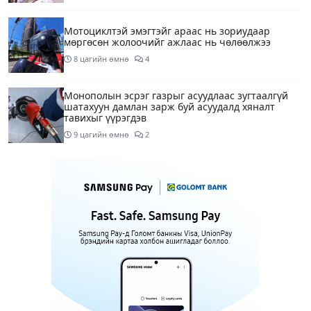
Мотоциклтэй эмэгтэйг араас нь зориудаар
мөргөсөн жолоочийг ажлаас нь чөлөөлжээ
8 цагийн өмнө
4
Монополын эсрэг газрыг асуудлаас зугтаалгүй
шатахуун дамлан зарж буй асуудалд хяналт
тавихыг үүрэгдэв
9 цагийн өмнө
2
Тарвас ачих ажилд туслахаар гэрээсээ гарсан 10
настай охиныг 7 дахь өдрөө хайж байна
9 цагийн өмнө
2
АҮЭБЯ: Тэгш, сондгойг мөрдөөгүй 7 ШТС-д
торгууль ногдуулах, тусгай зөвшөөрлийг нь
цуцлах хүртэл арга хэмжээ авахыг сануулав
9 цагийн өмнө
4
Боловсролын сайд Л.Энх-Амгалан Pearson