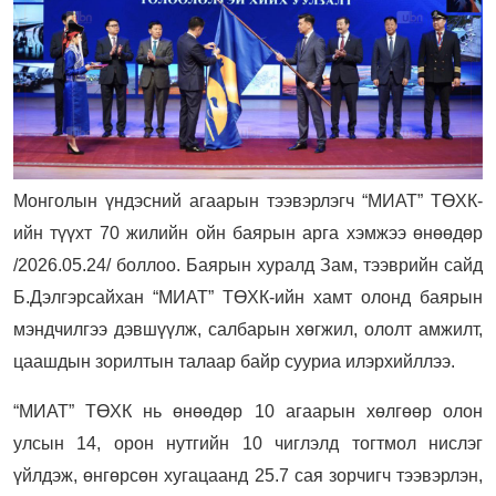
Монголын үндэсний агаарын тээвэрлэгч “МИАТ” ТӨХК-
ийн түүхт 70 жилийн ойн баярын арга хэмжээ өнөөдөр
/2026.05.24/ боллоо. Баярын хуралд Зам, тээврийн сайд
Б.Дэлгэрсайхан “МИАТ” ТӨХК-ийн хамт олонд баярын
мэндчилгээ дэвшүүлж, салбарын хөгжил, ололт амжилт,
цаашдын зорилтын талаар байр сууриа илэрхийллээ.
“МИАТ” ТӨХК нь өнөөдөр 10 агаарын хөлгөөр олон
улсын 14, орон нутгийн 10 чиглэлд тогтмол нислэг
үйлдэж, өнгөрсөн хугацаанд 25.7 сая зорчигч тээвэрлэн,