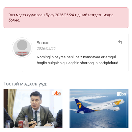
Энэ мэдээ хуучирсан буюу 2026/05/24-нд нийтлэгдсэн мэдээ
болно.
Зочин
2026/05/25
Nomingiin bayrsaihanii naiz nymdavaa er emgui
hogiin hulgaich guilagchin shorongiin horigdoluud
Төстэй мэдээллүүд: