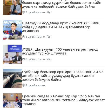
болон мэргэжилд суурилсан боловсролын сайн
дурын хөтөлбөрийг зохион байгуулж байна
3 цагийн өмнө
1
Шатахууны асуудлаар ирэх 7 хоногт АҮЭБ-ийн
сайд Г.Дамдинням БНХАУ-д томилолтоор
ажиллана
8 цагийн өмнө
1
АҮЭБЯ: Шатахууныг 100 мянган төгрөгт олгох
асуудлыг түр хойшлууллаа
8 цагийн өмнө
1
Сүхбаатар боомтоор орж ирсэн 3448 тонн АИ-92
автобензинийг агуулахуудад буулгах ажлыг
зохион байгуулж байна
9 цагийн өмнө
Ерөнхий сайд БНХАУ-аас сар бүр 12-15 мянган
тонн АИ-92 автобензин тогтмол нийлүүлэх хүсэлт
тавилаа