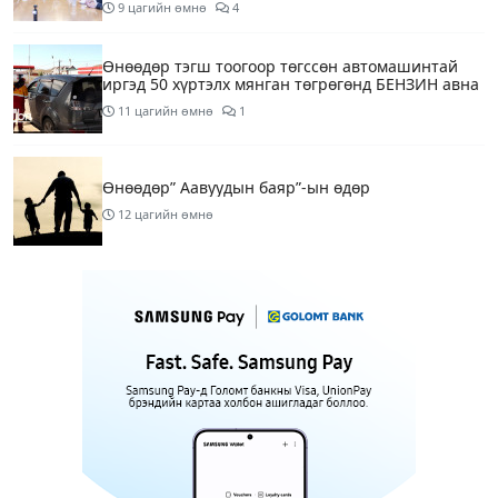
9 цагийн өмнө
4
Өнөөдөр тэгш тоогоор төгссөн автомашинтай
иргэд 50 хүртэлх мянган төгрөгөнд БЕНЗИН авна
11 цагийн өмнө
1
Өнөөдөр” Аавуудын баяр”-ын өдөр
12 цагийн өмнө
Улаанбаатарт 31 хэм дулаан байна
14 цагийн өмнө
МАРГААШ: Улаанбаатарт 31 хэм дулаан байна
1 өдрийн өмнө