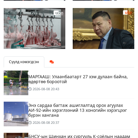
Сүүлд нэмэгдсэн
МАРГААШ: Улаанбаатарт 27 хэм дулаан байна,
өдөртөө бороотой
2026-08-08
20:43
Энэ сардаа багтаж ашиглалтад орох агуулах
АИ-92-ийн хэрэглээний 13 хоногийн хэрэгцээг
бүрэн хангана
2026-08-08
20:37
БНСУ-ын Шинхан их сургууль К-соёлын наадам