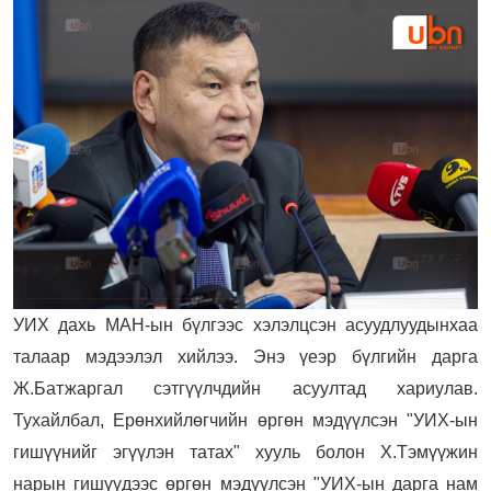
УИХ дахь МАН-ын бүлгээс хэлэлцсэн асуудлуудынхаа
талаар мэдээлэл хийлээ. Энэ үеэр бүлгийн дарга
Ж.Батжаргал сэтгүүлчдийн асуултад хариулав.
Тухайлбал, Ерөнхийлөгчийн өргөн мэдүүлсэн "УИХ-ын
гишүүнийг эгүүлэн татах" хууль болон Х.Тэмүүжин
нарын гишүүдээс өргөн мэдүүлсэн "УИХ-ын дарга нам