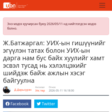
Энэ мэдээ хуучирсан буюу 2026/05/11-нд нийтлэгдсэн мэдээ
болно.
Ж.Батжаргал: УИХ-ын гишүүнийг
эгүүлэн татах болон УИХ-ын
дарга нам бус байх хуулийг хамт
эсвэл тусад нь хэлэлцэхийг
шийдэж байж ажлын хэсэг
байгуулна
Ангилал
Огноо
Д.Дарьсүрэн
Улс төр
2026-05-11 16:18:00
Facebook
Twitter