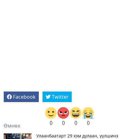
Facebook
Twitter
0
0
0
0
Өмнөх
Улаанбаатарт 29 хэм дулаан, үүлшинэ