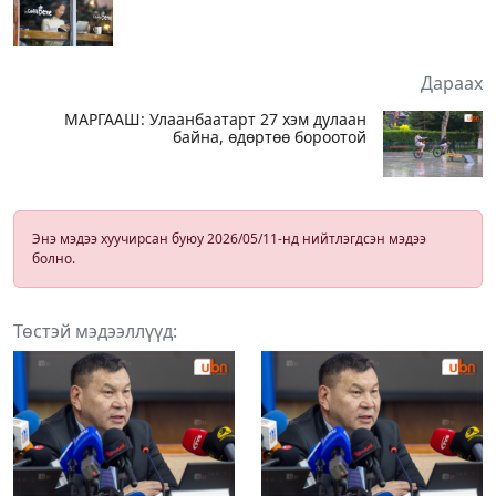
Дараах
МАРГААШ: Улаанбаатарт 27 хэм дулаан
байна, өдөртөө бороотой
Энэ мэдээ хуучирсан буюу 2026/05/11-нд нийтлэгдсэн мэдээ
болно.
Төстэй мэдээллүүд: