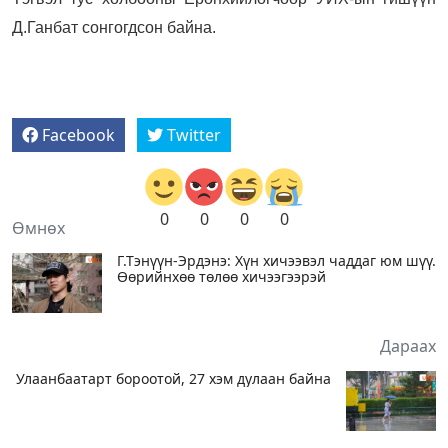
Д.Ганбат сонгогдсон байна.
Facebook
Twitter
0
0
0
0
Өмнөх
Г.Тэнүүн-Эрдэнэ: Хүн хичээвэл чаддаг юм шүү.
Өөрийнхөө төлөө хичээгээрэй
Дараах
Улаанбаатарт бороотой, 27 хэм дулаан байна