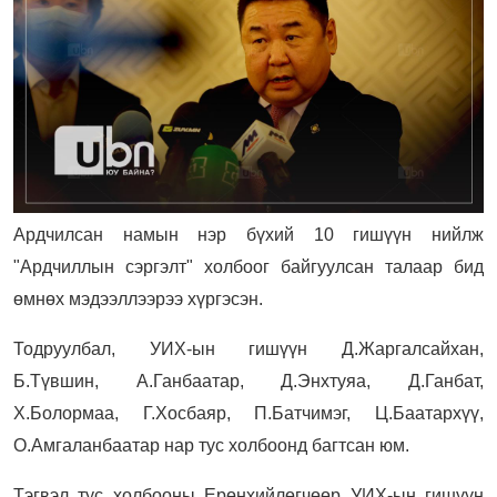
Ардчилсан намын нэр бүхий 10 гишүүн нийлж
"Ардчиллын сэргэлт" холбоог байгуулсан талаар бид
өмнөх мэдээллээрээ хүргэсэн.
Тодруулбал, УИХ-ын гишүүн Д.Жаргалсайхан,
Б.Түвшин, А.Ганбаатар, Д.Энхтуяа, Д.Ганбат,
Х.Болормаа, Г.Хосбаяр, П.Батчимэг, Ц.Баатархүү,
О.Амгаланбаатар нар тус холбоонд багтсан юм.
Тэгвэл тус холбооны Ерөнхийлөгчөөр УИХ-ын гишүүн