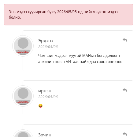
Энэ мэдээ хуучирсан буюу 2026/05/05-нд нийтлэгдсэн мэдээ
болно.
Эрдэнэ
2026/05/06
Чам шиг мэдрэл муутай МАНын бөгс долоогч
архичин новш АН- аас зайл даа салга өвгөнөө
ирнэн
2026/05/06
😛
Зочин