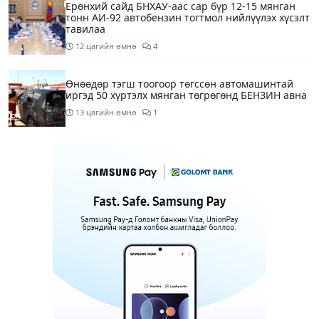
Ерөнхий сайд БНХАУ-аас сар бүр 12-15 мянган
тонн АИ-92 автобензин тогтмол нийлүүлэх хүсэлт
тавилаа
12 цагийн өмнө
4
Өнөөдөр тэгш тоогоор төгссөн автомашинтай
иргэд 50 хүртэлх мянган төгрөгөнд БЕНЗИН авна
13 цагийн өмнө
1
Өнөөдөр” Аавуудын баяр”-ын өдөр
15 цагийн өмнө
Улаанбаатарт 31 хэм дулаан байна
17 цагийн өмнө
МАРГААШ: Улаанбаатарт 31 хэм дулаан байна