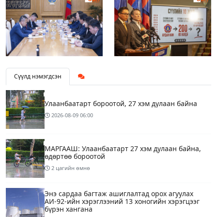
Сүүлд нэмэгдсэн
Улаанбаатарт бороотой, 27 хэм дулаан байна
2026-08-09
06:00
МАРГААШ: Улаанбаатарт 27 хэм дулаан байна,
өдөртөө бороотой
2 цагийн өмнө
Энэ сардаа багтаж ашиглалтад орох агуулах
АИ-92-ийн хэрэглээний 13 хоногийн хэрэгцээг
бүрэн хангана