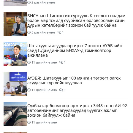
2 цагийн өмнө
БНСУ-ын Шинхан их сургууль К-соёлын наадам
болон мэргэжилд суурилсан боловсролын сайн
дурын хөтөлбөрийг зохион байгуулж байна
5 цагийн өмнө
1
Шатахууны асуудлаар ирэх 7 хоногт АҮЭБ-ийн
сайд Г.Дамдинням БНХАУ-д томилолтоор
ажиллана
11 цагийн өмнө
1
АҮЭБЯ: Шатахууныг 100 мянган төгрөгт олгох
асуудлыг түр хойшлууллаа
11 цагийн өмнө
1
Сүхбаатар боомтоор орж ирсэн 3448 тонн АИ-92
автобензинийг агуулахуудад буулгах ажлыг
зохион байгуулж байна
11 цагийн өмнө