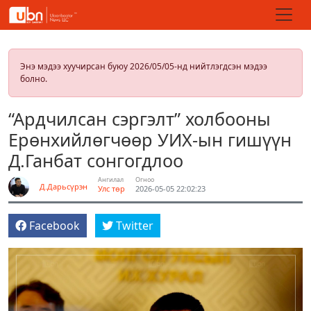
Энэ мэдээ хуучирсан буюу 2026/05/05-нд нийтлэгдсэн мэдээ
болно.
“Ардчилсан сэргэлт” холбооны
Ерөнхийлөгчөөр УИХ-ын гишүүн
Д.Ганбат сонгогдлоо
Ангилал
Огноо
Д.Дарьсүрэн
Улс төр
2026-05-05 22:02:23
Facebook
Twitter