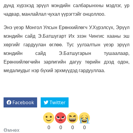
дүнд хүрэхэд эрүүл мэндийн салбарынхны мэдлэг, ур
чадвар, манлайлал чухал үүрэгтэйг онцоллоо.
Энэ үеэр Монгол Улсын Ерөнхийлөгч У.Хүрэлсүх, Эрүүл
мэндийн сайд Э.Батшугарт Их эзэн Чингис хааны эш
хөргийг гардуулан өглөө. Тус уулзалтын үеэр эрүүл
мэндийн сайд Э.Батшугарын тушаалаар,
Ерөнхийлөгчийн зарлигийн дагуу төрийн дээд одон,
медалиудыг нэр бүхий эрхмүүдэд гардууллаа.
Facebook
Twitter
0
0
0
0
Өмнөх