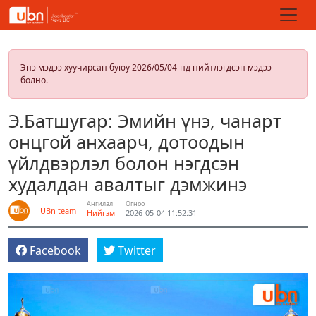
Энэ мэдээ хуучирсан буюу 2026/05/04-нд нийтлэгдсэн мэдээ
болно.
Э.Батшугар: Эмийн үнэ, чанарт
онцгой анхаарч, дотоодын
үйлдвэрлэл болон нэгдсэн
худалдан авалтыг дэмжинэ
Ангилал
Огноо
UBn team
Нийгэм
2026-05-04 11:52:31
Facebook
Twitter