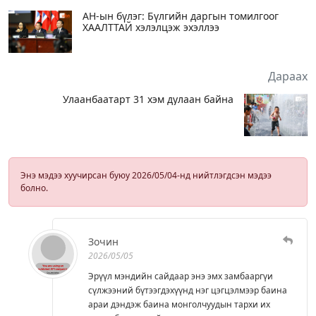
АН-ын бүлэг: Бүлгийн даргын томилгоог
ХААЛТТАЙ хэлэлцэж эхэллээ
Дараах
Улаанбаатарт 31 хэм дулаан байна
Энэ мэдээ хуучирсан буюу 2026/05/04-нд нийтлэгдсэн мэдээ
болно.
Зочин
2026/05/05
Эрүүл мэндийн сайдаар энэ эмх замбааргүи
сүлжээний бүтээгдэхүүнд нэг цэгцэлмээр баина
араи дэндэж баина монголчуудын тархи их