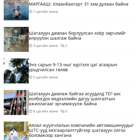
МАРГААШ: Улаанбаатарт 31 хэм дулаан байна
1 цагийн өмнө
Шатахуун дамлан борлуулсан хоёр зөрчлийг
илрүүлэн шалгаж байна
3 цагийн өмнө
2
Энэ сарын 9-13-ныг хүртэлх цаг агаарын
урьдчилсан төлөв
5 цагийн өмнө
Шатахуун дамлаж байгаа асуудалд ТЕГ-аас
холбогдох мэдээллийн дагуу шалгалтын
ажиллагааг эрчимжүүлж байна
8 цагийн өмнө
6
Аялал жуулчлалын компанийн автомашинуудыг
ШТС-ууд хязгаарлалтгүйгээр шатахуун олгох
боломжоор хангана