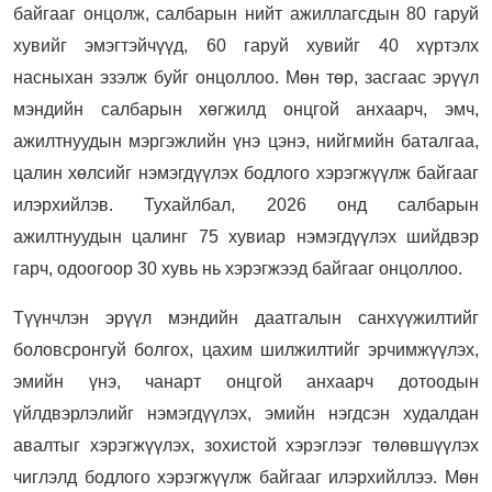
байгааг онцолж, салбарын нийт ажиллагсдын 80 гаруй
хувийг эмэгтэйчүүд, 60 гаруй хувийг 40 хүртэлх
насныхан эзэлж буйг онцоллоо. Мөн төр, засгаас эрүүл
мэндийн салбарын хөгжилд онцгой анхаарч, эмч,
ажилтнуудын мэргэжлийн үнэ цэнэ, нийгмийн баталгаа,
цалин хөлсийг нэмэгдүүлэх бодлого хэрэгжүүлж байгааг
илэрхийлэв. Тухайлбал, 2026 онд салбарын
ажилтнуудын цалинг 75 хувиар нэмэгдүүлэх шийдвэр
гарч, одоогоор 30 хувь нь хэрэгжээд байгааг онцоллоо.
Түүнчлэн эрүүл мэндийн даатгалын санхүүжилтийг
боловсронгуй болгох, цахим шилжилтийг эрчимжүүлэх,
эмийн үнэ, чанарт онцгой анхаарч дотоодын
үйлдвэрлэлийг нэмэгдүүлэх, эмийн нэгдсэн худалдан
авалтыг хэрэгжүүлэх, зохистой хэрэглээг төлөвшүүлэх
чиглэлд бодлого хэрэгжүүлж байгааг илэрхийллээ. Мөн