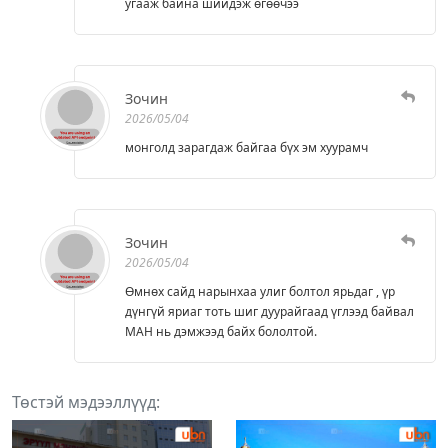
угааж баина шийдэж өгөөчээ
Зочин
2026/05/04
монголд зарагдаж байгаа бүх эм хуурамч
Зочин
2026/05/04
Өмнөх сайд нарынхаа улиг болтол ярьдаг , үр
дүнгүй яриаг тоть шиг дуурайгаад үглээд байвал
МАН нь дэмжээд байх бололтой.
Төстэй мэдээллүүд: