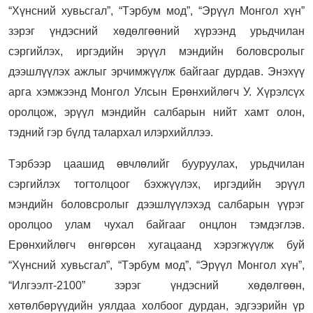
“Хүнсний хувьсгал”, “Тэрбум мод”, “Эрүүл Монгол хүн”
зэрэг үндэсний хөдөлгөөний хүрээнд урьдчилан
сэргийлэх, иргэдийн эрүүл мэндийн боловсролыг
дээшлүүлэх ажлыг эрчимжүүлж байгааг дурдав. Энэхүү
арга хэмжээнд Монгол Улсын Ерөнхийлөгч У. Хүрэлсүх
оролцож, эрүүл мэндийн салбарын нийт хамт олон,
тэдний гэр бүлд талархал илэрхийллээ.
Тэрбээр цаашид өвчлөлийг бууруулах, урьдчилан
сэргийлэх тогтолцоог бэхжүүлэх, иргэдийн эрүүл
мэндийн боловсролыг дээшлүүлэхэд салбарын үүрэг
оролцоо улам чухал байгааг онцлон тэмдэглэв.
Ерөнхийлөгч өнгөрсөн хугацаанд хэрэгжүүлж буй
“Хүнсний хувьсгал”, “Тэрбум мод”, “Эрүүл Монгол хүн”,
“Илгээлт-2100” зэрэг үндэсний хөдөлгөөн,
хөтөлбөрүүдийн уялдаа холбоог дурдан, эдгээрийн үр