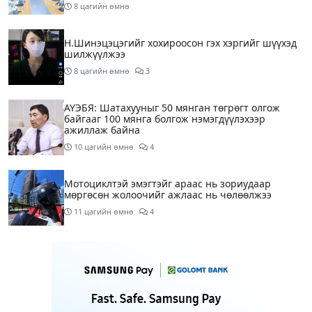
8 цагийн өмнө
Н.Шинэцэцэгийг хохироосон гэх хэргийг шүүхэд
шилжүүлжээ
8 цагийн өмнө
3
АҮЭБЯ: Шатахууныг 50 мянган төгрөгт олгож
байгааг 100 мянга болгож нэмэгдүүлэхээр
ажиллаж байна
10 цагийн өмнө
4
Мотоциклтэй эмэгтэйг араас нь зориудаар
мөргөсөн жолоочийг ажлаас нь чөлөөлжээ
11 цагийн өмнө
4
Монополын эсрэг газрыг асуудлаас зугтаалгүй
шатахуун дамлан зарж буй асуудалд хяналт
тавихыг үүрэгдэв
12 цагийн өмнө
2