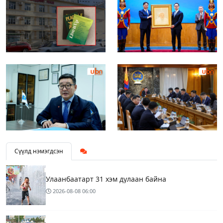
Сүүлд нэмэгдсэн
Улаанбаатарт 31 хэм дулаан байна
2026-08-08
06:00