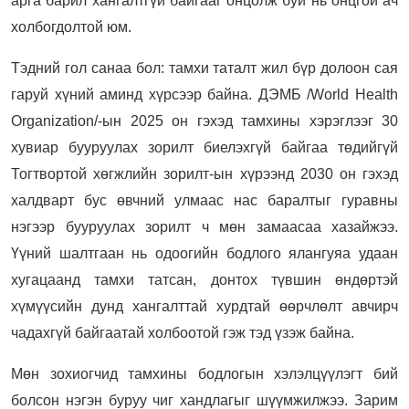
арга барил хангалтгүй байгааг онцолж буй нь онцгой ач
холбогдолтой юм.
Тэдний гол санаа бол: тамхи таталт жил бүр долоон сая
гаруй хүний аминд хүрсээр байна. ДЭМБ /World Health
Organization/-ын 2025 он гэхэд тамхины хэрэглээг 30
хувиар бууруулах зорилт биелэхгүй байгаа төдийгүй
Тогтвортой хөгжлийн зорилт-ын хүрээнд 2030 он гэхэд
халдварт бус өвчний улмаас нас баралтыг гуравны
нэгээр бууруулах зорилт ч мөн замаасаа хазайжээ.
Үүний шалтгаан нь одоогийн бодлого ялангуяа удаан
хугацаанд тамхи татсан, донтох түвшин өндөртэй
хүмүүсийн дунд хангалттай хурдтай өөрчлөлт авчирч
чадахгүй байгаатай холбоотой гэж тэд үзэж байна.
Мөн зохиогчид тамхины бодлогын хэлэлцүүлэгт бий
болсон нэгэн буруу чиг хандлагыг шүүмжилжээ. Зарим