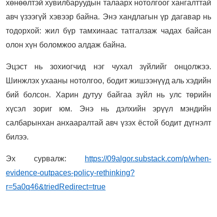
хөнөөлтэй хувилбаруудын талаарх нотолгоог хангалттай
авч үзээгүй хэвээр байна. Энэ хандлагын үр дагавар нь
тодорхой: жил бүр тамхинаас татгалзаж чадах байсан
олон хүн боломжоо алдаж байна.
Эцэст нь зохиогчид нэг чухал зүйлийг онцолжээ.
Шинжлэх ухааны нотолгоо, бодит жишээнүүд аль хэдийн
бий болсон. Харин дутуу байгаа зүйл нь улс төрийн
хүсэл зориг юм. Энэ нь дэлхийн эрүүл мэндийн
салбарынхан анхааралтай авч үзэх ёстой бодит дүгнэлт
билээ.
Эх сурвалж:
https://09algor.substack.com/p/when-
evidence-outpaces-policy-rethinking?
r=5a0q46&triedRedirect=true