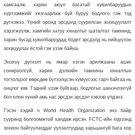
хамгаалж, харин аюул багатай хувилбаруудын
хүртээмжийг хязгаарлаж буй буруу бодлого гэж тэд
дүгнэжээ. Үүний оронд эрсдэлд суурилсан зохицуулалт
хэрэгжүүлж, хамгийн хатуу хяналтыг шаталтат тамхинд,
харин бусад хувилбаруудад бодит эрсдэлд нь нийцүүлэн
зохицуулах ёстой гэж үзэж байна.
Энэхүү дүгнэлт нь ямар нэгэн арилжааны ашиг
сонирхолгүй, харин дэлхийн тамхины хяналтын
тогтолцоог өөрсдөө бүтээлцсэн хүмүүсээс гарч байгаа нь
онцлог юм. Тэдний үзэж буйгаар, бодлогыг шинэчлэхгүй
бол олон хүний амь нас эрсдэх эрсдэл хэвээр үлдэнэ.
Гэсэн хэдий ч World Health Organization энэ байр
сууринд болгоомжтой хандаж ирсэн. FCTC-ийн хүрээнд
зохион байгуулагддаг уулзалтуудад харьцангуй бага хор