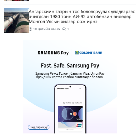
Ангарскийн газрын тос боловсруулах үйлдвэрээс
ачигдсан 1980 тонн АИ-92 автобензин өнөөдөр
Монгол Улсын хилээр орж ирнэ
10 цагийн өмнө
1
Д.Амарбаясгалан: Шатахууны хомсдол биш
төрийн бодлогын хомсдол үүсээд байна
11 цагийн өмнө
6
Нэгдүгээр хорооллын арын замыг өнөөдөр орой
23:00 цагаас түр хааж, борооны ус зайлуулах
шугамын хөндлөн сэтэлгээ хийнэ
12 цагийн өмнө
1
Нэгдүгээр ангид элсэгчдийн бүртгэлийг энэ
сарын 17-ноос E-Mongolia системээр зохион
байгуулна
12 цагийн өмнө