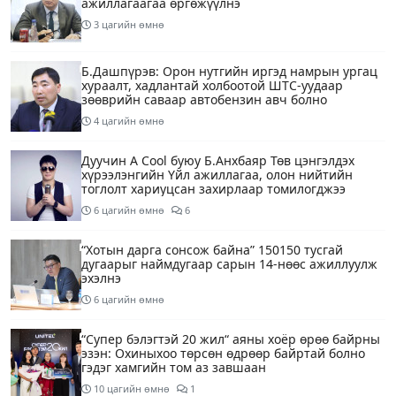
ажиллагаагаа өргөжүүлнэ
3 цагийн өмнө
Б.Дашпүрэв: Орон нутгийн иргэд намрын ургац
хураалт, хадлантай холбоотой ШТС-уудаар
зөөврийн саваар автобензин авч болно
4 цагийн өмнө
Дуучин A Cool буюу Б.Анхбаяр Төв цэнгэлдэх
хүрээлэнгийн Үйл ажиллагаа, олон нийтийн
тоглолт хариуцсан захирлаар томилогджээ
6 цагийн өмнө
6
“Хотын дарга сонсож байна” 150150 тусгай
дугаарыг наймдугаар сарын 14-нөөс ажиллуулж
эхэлнэ
6 цагийн өмнө
“Супер бэлэгтэй 20 жил“ аяны хоёр өрөө байрны
эзэн: Охиныхоо төрсөн өдрөөр байртай болно
гэдэг хамгийн том аз завшаан
10 цагийн өмнө
1