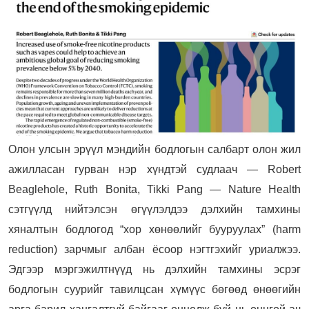
Олон улсын эрүүл мэндийн бодлогын салбарт олон жил
ажилласан гурван нэр хүндтэй судлаач — Robert
Beaglehole, Ruth Bonita, Tikki Pang — Nature Health
сэтгүүлд нийтэлсэн өгүүлэлдээ дэлхийн тамхины
хяналтын бодлогод “хор хөнөөлийг бууруулах” (harm
reduction) зарчмыг албан ёсоор нэгтгэхийг уриалжээ.
Эдгээр мэргэжилтнүүд нь дэлхийн тамхины эсрэг
бодлогын суурийг тавилцсан хүмүүс бөгөөд өнөөгийн