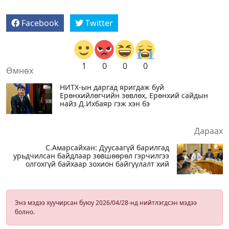
Facebook
Twitter
1
0
0
0
Өмнөх
НИТХ-ын даргад яригдаж буй
Ерөнхийлөгчийн зөвлөх, Ерөнхий сайдын
найз Д.Ихбаяр гэж хэн бэ
Дараах
С.Амарсайхан: Дуусаагүй барилгад
урьдчилсан байдлаар зөвшөөрөл гэрчилгээ
олгохгүй байхаар зохион байгуулалт хий
Энэ мэдээ хуучирсан буюу 2026/04/28-нд нийтлэгдсэн мэдээ
болно.