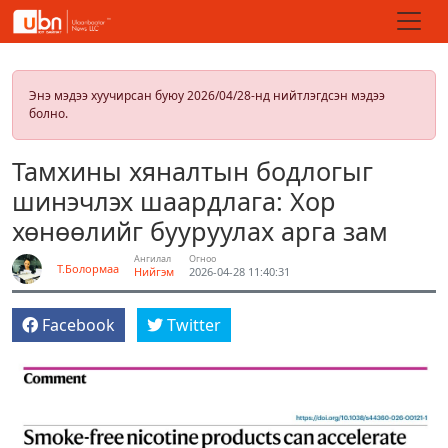
Энэ мэдээ хуучирсан буюу 2026/04/28-нд нийтлэгдсэн мэдээ
болно.
Тамхины хяналтын бодлогыг
шинэчлэх шаардлага: Хор
хөнөөлийг бууруулах арга зам
Ангилал
Огноо
Т.Болормаа
Нийгэм
2026-04-28 11:40:31
Facebook
Twitter