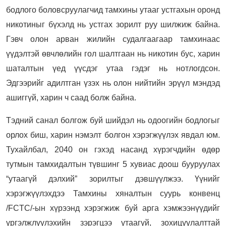
бодлого боловсруулагчид тамхины утааг устгахын оронд
никотиныг бүхэлд нь устгах зорилт руу шилжиж байна.
Гэвч олон арван жилийн судалгаагаар тамхинаас
үүдэлтэй өвчлөлийн гол шалтгаан нь никотин бус, харин
шаталтын үед үүсдэг утаа гэдэг нь нотлогдсон.
Эдгээрийг адилтган үзэх нь олон нийтийн эрүүл мэндэд
ашиггүй, харин ч саад болж байна.
Тэдний санал болгож буй шийдэл нь одоогийн бодлогыг
орлох биш, харин нэмэлт болгон хэрэгжүүлэх явдал юм.
Тухайлбал, 2040 он гэхэд насанд хүрэгчдийн өдөр
тутмын тамхидалтын түвшинг 5 хувиас доош бууруулах
“утаагүй дэлхий” зорилтыг дэвшүүлжээ. Үүнийг
хэрэгжүүлэхдээ Тамхины хяналтын суурь конвенц
/FCTC/-ын хүрээнд хэрэгжиж буй арга хэмжээнүүдийг
үргэлжлүүлэхийн зэрэгцээ утаагүй, зохицуулалттай