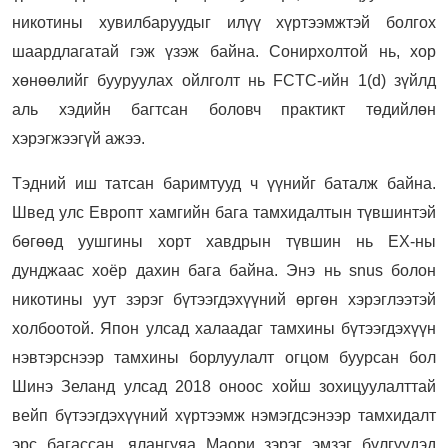
никотины хувилбаруудыг илүү хүртээмжтэй болгох
шаардлагатай гэж үзэж байна. Сонирхолтой нь, хор
хөнөөлийг бууруулах ойлголт нь FCTC-ийн 1(d) зүйлд
аль хэдийн багтсан боловч практикт төдийлөн
хэрэгжээгүй ажээ.
Тэдний иш татсан баримтууд ч үүнийг баталж байна.
Швед улс Европт хамгийн бага тамхидалтын түвшинтэй
бөгөөд уушгины хорт хавдрын түвшин нь ЕХ-ны
дунджаас хоёр дахин бага байна. Энэ нь snus болон
никотины уут зэрэг бүтээгдэхүүний өргөн хэрэглээтэй
холбоотой. Япон улсад халаадаг тамхины бүтээгдэхүүн
нэвтэрснээр тамхины борлуулалт огцом буурсан бол
Шинэ Зеланд улсад 2018 оноос хойш зохицуулалттай
вейп бүтээгдэхүүний хүртээмж нэмэгдсэнээр тамхидалт
эрс багассан, ялангуяа Маори зэрэг эмзэг бүлгүүдэд