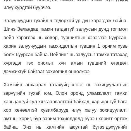
илүү хурдтай буурчээ.
Залуучуудын тухайд ч тодорхой үр дүн харагдаж байна.
Шинэ Зеландад тамхи татдаггүй залуусын дунд тогтмол
вейп хэрэглэх нь ховор, туршилтын хэрэглээ буурсан,
харин залуучуудын тамхидалтын түвшин 1 орчим хувь
болж буурсан байна. Вейпинг нь залуусыг тамхи татахад
хүргэдэг гэх онолыг хүн амын түвшний өгөгдөл
дэмжихгүй байгааг зохиогчид онцолжээ.
Хамгийн анхаарал татахуйц хэсэг нь зохицуулалтын
зөрүүгийн тухай юм. Олон оронд уламжлалт тамхи
харьцангуй сул хязгаарлалттай байхад, харьцангуй бага
хор хөнөөлтэй хувилбарууд илүү хатуу зохицуулалт,
амтны хориг, бүр зарим тохиолдолд бүрэн хоригт өртөж
байна. Энэ нь хамгийн аюултай бүтээгдэхүүнийг