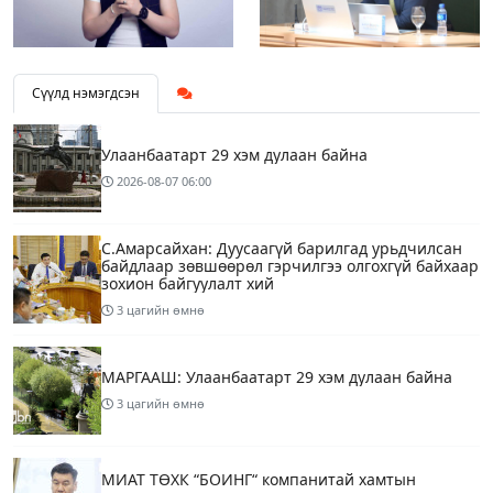
Сүүлд нэмэгдсэн
Улаанбаатарт 29 хэм дулаан байна
2026-08-07
06:00
С.Амарсайхан: Дуусаагүй барилгад урьдчилсан
байдлаар зөвшөөрөл гэрчилгээ олгохгүй байхаар
зохион байгуулалт хий
3 цагийн өмнө
МАРГААШ: Улаанбаатарт 29 хэм дулаан байна
3 цагийн өмнө
МИАТ ТӨХК “БОИНГ“ компанитай хамтын