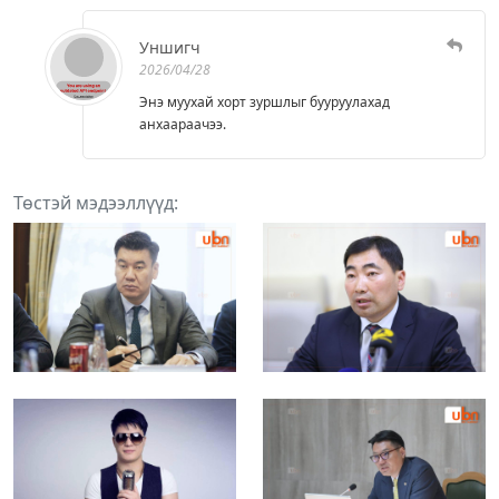
Уншигч
2026/04/28
Энэ муухай хорт зуршлыг бууруулахад
анхаараачээ.
Төстэй мэдээллүүд: