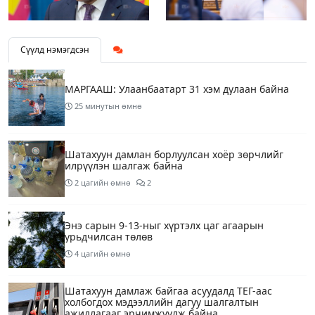
Сүүлд нэмэгдсэн
МАРГААШ: Улаанбаатарт 31 хэм дулаан байна
25 минутын өмнө
Шатахуун дамлан борлуулсан хоёр зөрчлийг
илрүүлэн шалгаж байна
2 цагийн өмнө
2
Энэ сарын 9-13-ныг хүртэлх цаг агаарын
урьдчилсан төлөв
4 цагийн өмнө
Шатахуун дамлаж байгаа асуудалд ТЕГ-аас
холбогдох мэдээллийн дагуу шалгалтын
ажиллагааг эрчимжүүлж байна