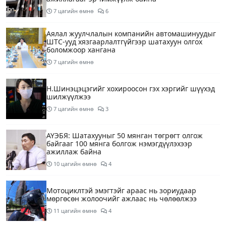
7 цагийн өмнө
6
Аялал жуулчлалын компанийн автомашинуудыг
ШТС-ууд хязгаарлалтгүйгээр шатахуун олгох
боломжоор хангана
7 цагийн өмнө
Н.Шинэцэцэгийг хохироосон гэх хэргийг шүүхэд
шилжүүлжээ
7 цагийн өмнө
3
АҮЭБЯ: Шатахууныг 50 мянган төгрөгт олгож
байгааг 100 мянга болгож нэмэгдүүлэхээр
ажиллаж байна
10 цагийн өмнө
4
Мотоциклтэй эмэгтэйг араас нь зориудаар
мөргөсөн жолоочийг ажлаас нь чөлөөлжээ
11 цагийн өмнө
4