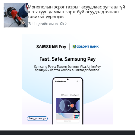
Монополын эсрэг газрыг асуудлаас зугтаалгүй
шатахуун дамлан зарж буй асуудалд хяналт
тавихыг үүрэгдэв
11 цагийн өмнө
2
Тарвас ачих ажилд туслахаар гэрээсээ гарсан 10
настай охиныг 7 дахь өдрөө хайж байна
12 цагийн өмнө
2
АҮЭБЯ: Тэгш, сондгойг мөрдөөгүй 7 ШТС-д
торгууль ногдуулах, тусгай зөвшөөрлийг нь
цуцлах хүртэл арга хэмжээ авахыг сануулав
12 цагийн өмнө
4
Боловсролын сайд Л.Энх-Амгалан Pearson
компанийн удирдлагуудтай уулзаж, хамтын
ажиллагааг гүнзгийрүүлэх талаар ярилцжээ
12 цагийн өмнө
Улаанбаатарт 29 хэм дулаан байна