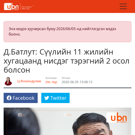
Энэ мэдээ хуучирсан буюу 2026/06/05-нд нийтлэгдсэн мэдээ
болно.
Д.Батлут: Сүүлийн 11 жилийн
хугацаанд нисдэг тэрэгний 2 осол
болсон
Ангилал
Огноо
Ц.Янжиндулам
Улс төр
2026-06-05 13:08:13
Facebook
Twitter