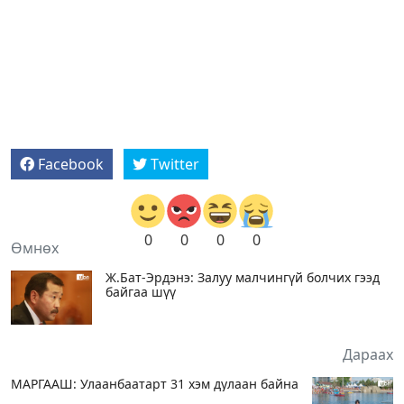
Facebook
Twitter
0
0
0
0
Өмнөх
Ж.Бат-Эрдэнэ: Залуу малчингүй болчих гээд
байгаа шүү
Дараах
МАРГААШ: Улаанбаатарт 31 хэм дулаан байна