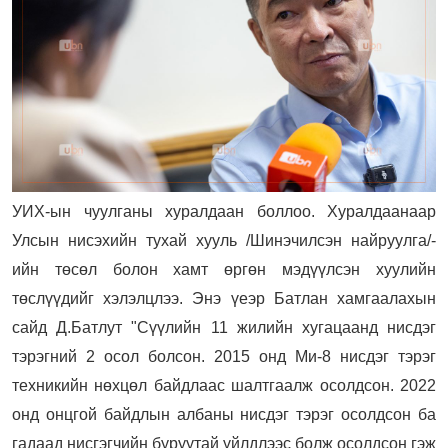
УИХ-ын чуулганы хуралдаан боллоо. Хуралдаанаар
Улсын нисэхийн тухай хууль /Шинэчилсэн найруулга/-
ийн төсөл болон хамт өргөн мэдүүлсэн хуулийн
төслүүдийг хэлэлцлээ. Энэ үеэр Батлан хамгаалахын
сайд Д.Батлут "Сүүлийн 11 жилийн хугацаанд нисдэг
тэрэгний 2 осол болсон. 2015 онд Ми-8 нисдэг тэрэг
техникийн нөхцөл байдлаас шалтгаалж осолдсон. 2022
онд онцгой байдлын албаны нисдэг тэрэг осолдсон ба
гадаад нисгэгчийн буруутай үйлдлээс болж осолдсон гэж