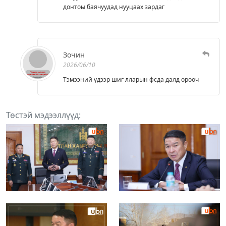
донтоы баячуудад нууцаах зардаг
Зочин
2026/06/10
Тэмээний үдээр шиг лларын фсда далд орооч
Төстэй мэдээллүүд: