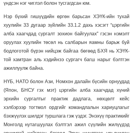
үндсэн нэг чиглэл болон тусгагдсан юм.
Нэр бүхий гишүүдийн өргөн барьсан ХЭҮК-ийн тухай
хуулийн 33 дугаар зүйлийн 33.1.2 дахь хэсэгт “цэргийн
алба хаагчдад сургалт зохион байгуулах” гэсэн нэмэлт
оруулах хуулийн төсөл нь салбарын яамны барьж буй
бодлоготой бүрэн нийцэж байгаа бөгөөд БХЯ нь ХЭҮК-
той хамтран аль хэдийнээ сургагч багш нарыг бэлтгэн
ажиллуулж байна.
НҮБ, НАТО болон Ази, Номхон далайн бүсийн орнуудад
(Япон, БНСУ гэх мэт) цэргийн алба хаагчдад хүний
эрхийн сургалтыг практик дадлага, нөхцөлт кейс
хэлбэрээр тогтмол ордгийг командлалын хариуцлагыг
бэхжүүлэх шилдэг туршлага гэж үздэг. Энэхүү практикийг
Монголд нутагшуулах бэлтгэл ажил сүүлийн жилүүдэд