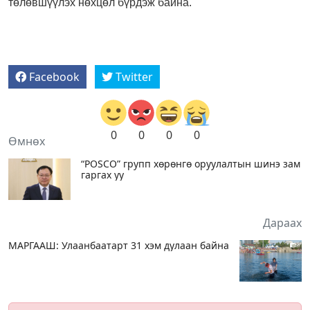
төлөвшүүлэх нөхцөл бүрдэж байна.
Facebook
Twitter
0
0
0
0
Өмнөх
“POSCO” групп хөрөнгө оруулалтын шинэ зам
гаргах уу
Дараах
МАРГААШ: Улаанбаатарт 31 хэм дулаан байна