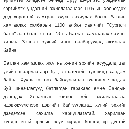
эрчимтэй хийгдсэн бөгөөд Эрүү шүүлтээс урьдчилан
сэргийлэх үндэсний ажиллагаанаас НҮБ-ын холбогдох
дэд хороотой хамтран хууль сахиулах болон батлан
хамгаалах салбарын 1100 албан хаагчийг "Сургагч
багш"-аар бэлтгэснээс 78 нь Батлан хамгаалах яамны
харьяа Зэвсэгт хүчний анги, салбаруудад ажиллаж
байна.
Батлан хамгаалах яам нь хүний эрхийн асуудалд цаг
үеийн шаардлагаар бус, стратегийн түвшинд хандаж
байна. Хууль тогтоох байгууллагын түвшинд яригдаж
буй шинэчлэлүүд батлагдан гарахаас өмнө Сайдын
дэргэдэх Хяналтын зөвлөл үйл ажиллагаагаа
идэвхжүүлснээр цэргийн байгууллагад хүний эрхийг
дээдэлсэн, сахилга хариуцлагатай, харилцан
хүндэтгэлтэй орчныг илүү хурдан бөгөөд үр дүнтэй