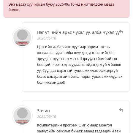
Энэ мэдээ хуучирсан буюу 2026/06/10-нд нийтлэгдсэн мэдээ
болно.
Нэг ут чийн арьс чухал уу, алба чухал уу
2026/06/10
Цэргийн алба чинь хуулиар зарим эрх нь
хязгаарлагддаг алба шүү дээ, дэглэлтийг бол
эрүүдэн шүүлт гэж үзнэ. Цэргүүдээ бөмбийтэл
бөөцийллөө гээд асуудал шийдэгдэхгүй л болов
уу. Сүүлдээ цэрэгтэй тулж ажиллах офицергүй
болж цэцэрлэгийн багш нарыг урьж ажиллуулах
болчихвий дээ!!
Зочин
2026/06/10
Компютерийн програм шиг юмаар монгол
залуусийн сексиыг бичиж аваад гадаадийн гаж