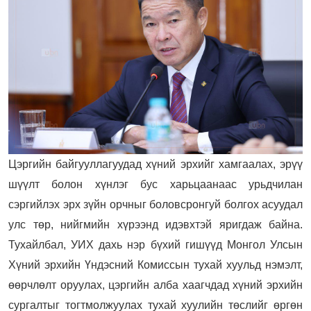
Цэргийн байгууллагуудад хүний эрхийг хамгаалах, эрүү
шүүлт болон хүнлэг бус харьцаанаас урьдчилан
сэргийлэх эрх зүйн орчныг боловсронгуй болгох асуудал
улс төр, нийгмийн хүрээнд идэвхтэй яригдаж байна.
Тухайлбал, УИХ дахь нэр бүхий гишүүд Монгол Улсын
Хүний эрхийн Үндэсний Комиссын тухай хуульд нэмэлт,
өөрчлөлт оруулах, цэргийн алба хаагчдад хүний эрхийн
сургалтыг тогтмолжуулах тухай хуулийн төслийг өргөн