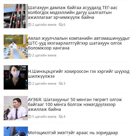
Шатахуун дамлаж байгаа асуудалд ТЕГ-аас
холбогдох мэдээллийн дагуу шалгалтын
ажиллагааг эрчимжүүлж байна
2 цагийн өмнө
6
Аялал жуулчлалын компанийн автомашинуудыг
ШТС-ууд хязгаарлалтгүйгээр шатахуун олгох
боломжоор хангана
2 цагийн өмнө
Н.Шинэцэцэгийг хохироосон гэх хэргийг шүүхэд
шилжүүлжээ
2 цагийн өмнө
3
АҮЭБЯ: Шатахууныг 50 мянган төгрөгт олгож
байгааг 100 мянга болгож нэмэгдүүлэхээр
ажиллаж байна
5 цагийн өмнө
4
Мотоциклтэй эмэгтэйг араас нь зориудаар