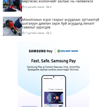
мөргөсөн жолоочийг ажлаас нь чөлөөлжээ
6 цагийн өмнө
4
Монополын эсрэг газрыг асуудлаас зугтаалгүй
шатахуун дамлан зарж буй асуудалд хяналт
тавихыг үүрэгдэв
7 цагийн өмнө
2
Тарвас ачих ажилд туслахаар гэрээсээ гарсан 10
настай охиныг 7 дахь өдрөө хайж байна
7 цагийн өмнө
2
АҮЭБЯ: Тэгш, сондгойг мөрдөөгүй 7 ШТС-д
торгууль ногдуулах, тусгай зөвшөөрлийг нь
цуцлах хүртэл арга хэмжээ авахыг сануулав
7 цагийн өмнө
3
Боловсролын сайд Л.Энх-Амгалан Pearson
компанийн удирдлагуудтай уулзаж, хамтын
ажиллагааг гүнзгийрүүлэх талаар ярилцжээ
7 цагийн өмнө