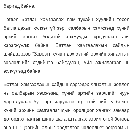
бариад байна.
Тэгвэл Батлан хамгаалах яам тухайн хуулийн төсөл
батлагдахыг хүлээлгүйгээр, салбарын хэмжээнд хүний
эрхийг хангах бодитой алхмуудыг урьдчилан авч
хэрэгжүүлж байна. Батлан хамгаалахын сайдын
шийдвэрээр “Зэвсэгт хүчин дэх хүний эрхийн хяналтын
зөвлөл”-ийг хэдийнээ байгуулан, үйл ажиллагааг нь
эхлүүлээд байна.
Батлан хамгаалахын сайдын дэргэдэх Хяналтын зөвлөл
нь салбарын хэмжээнд хүний эрхийн зөрчлийг нуун
дарагдуулах бус, эрт илрүүлэх, иргэний нийгэм болон
хүний эрхийн хамгаалагчдын оролцоог хангах замаар
дотоод хяналтыг шинэ шатанд гаргах зорилготой бөгөөд
энэ нь “Цэргийн албыг эрсдэлээс чөлөөлье” реформын