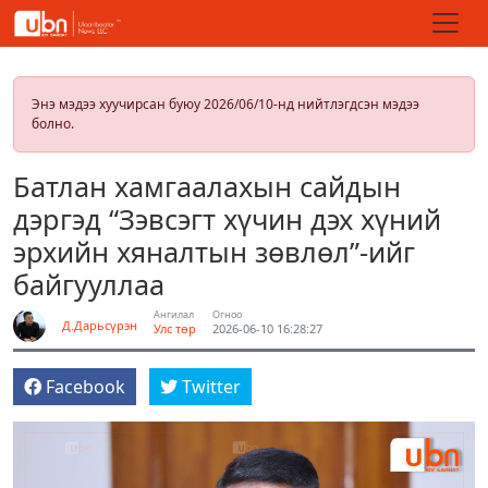
Энэ мэдээ хуучирсан буюу 2026/06/10-нд нийтлэгдсэн мэдээ
болно.
Батлан хамгаалахын сайдын
дэргэд “Зэвсэгт хүчин дэх хүний
эрхийн хяналтын зөвлөл”-ийг
байгууллаа
Ангилал
Огноо
Д.Дарьсүрэн
Улс төр
2026-06-10 16:28:27
Facebook
Twitter