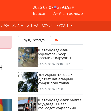
2026-08-07
3593.93₮
Баасан
АНУ-ын доллар
СУРВАЛЖЛАГА
АТГ-ААС АСУУЯ
БУСАД
Сүүлд нэмэгдсэн
Шатахуун дамлан
борлуулсан хоёр
зөрчлийг илрүүлэн
шалгаж байна
н
2026-08-07
19:18
2
Энэ сарын 9-13-ныг
хүртэлх цаг агаарын
урьдчилсан төлөв
2026-08-07
17:20
Шатахуун дамлаж байгаа
асуудалд ТЕГ-аас
холбогдох мэдээллийн