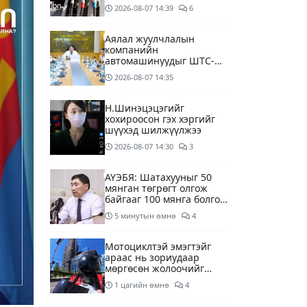
дагуу шалгалтын
2026-08-07
14:39
6
ажиллагааг эрчимжүүлж
байна
Аялал жуулчлалын
компанийн
автомашинуудыг ШТС-
ууд хязгаарлалтгүйгээр
2026-08-07
14:35
шатахуун олгох
боломжоор хангана
Н.Шинэцэцэгийг
хохироосон гэх хэргийг
шүүхэд шилжүүлжээ
2026-08-07
14:30
3
АҮЭБЯ: Шатахууныг 50
мянган төгрөгт олгож
байгааг 100 мянга болгож
нэмэгдүүлэхээр ажиллаж
5 минутын өмнө
4
байна
Мотоциклтэй эмэгтэйг
араас нь зориудаар
мөргөсөн жолоочийг
ажлаас нь чөлөөлжээ
1 цагийн өмнө
4