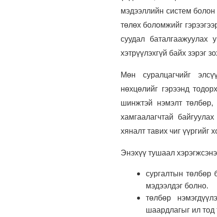
мэдээллийн систем болон 
төлөх боломжийг гэрээгээ
суудал баталгаажуулах 
хэтрүүлэхгүй байх зэрэг з
Мөн суралцагчийг элсүү
нөхцөлийг гэрээнд тодор
шинжтэй нэмэлт төлбөр, 
хамгаалагчтай байгуулах
хяналт тавих чиг үүргийг 
Энэхүү тушаал хэрэгжсэнэ
сургалтын төлбөр 
мэдээлдэг болно.
төлбөр нэмэгдүүл
шаардлагыг ил тод 