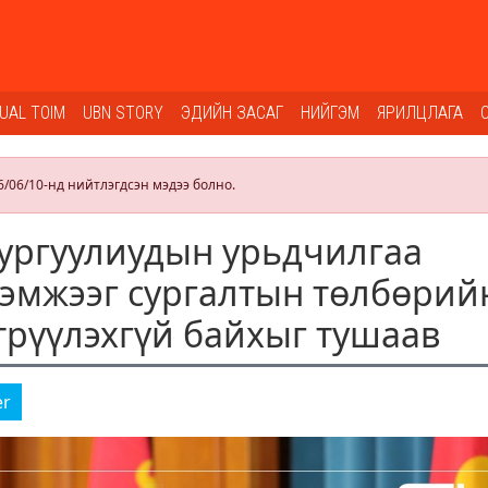
SUAL TOIM
UBN STORY
ЭДИЙН ЗАСАГ
НИЙГЭМ
ЯРИЛЦЛАГА
6/06/10-нд нийтлэгдсэн мэдээ болно.
сургуулиудын урьдчилгаа
эмжээг сургалтын төлбөрий
этрүүлэхгүй байхыг тушаав
er