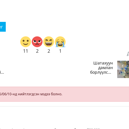
er
11
2
2
1
Шатахуун
дамлан
й
борлуулсан
ёр
хоёр зөрчлийг
илрүүлэн
шалгаж байна
6/06/10-нд нийтлэгдсэн мэдээ болно.