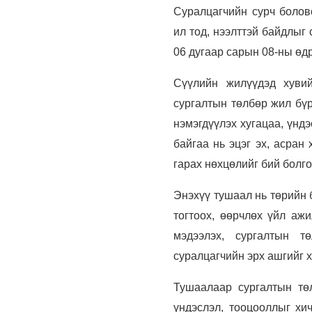
Суралцагчийн сурч болов
ил тод, нээлттэй байдлы
06 дугаар сарын 08-ны өдр
Сүүлийн жилүүдэд хувий
сургалтын төлбөр жил бүр
нэмэгдүүлэх хугацаа, үнд
байгаа нь эцэг эх, асран
гарах нөхцөлийг бий болг
Энэхүү тушаал нь төрийн 
тогтоох, өөрчлөх үйл ажи
мэдээлэх, сургалтын тө
суралцагчийн эрх ашгийг 
Тушаалаар сургалтын тө
үндэслэл, тооцооллыг хи