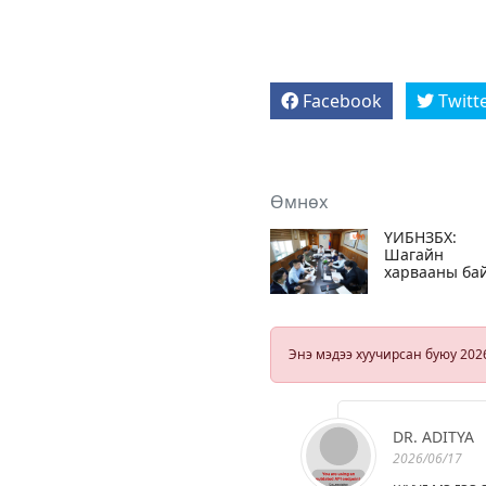
Facebook
Twitt
Өмнөх
ҮИБНЗБХ:
Шагайн
харвааны ба
шагналыг хо
дахин
нэмэгдүүллээ
Энэ мэдээ хуучирсан буюу 202
DR. ADITYA
2026/06/17