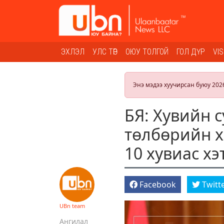
ЭХЛЭЛ
УЛС ТӨР
ОЮУ ТОЛГОЙ
ГОЛ ДҮР
VI
Энэ мэдээ хуучирсан буюу 202
БЯ: Хувийн 
төлбөрийн х
10 хувиас х
Facebook
Twitt
UBn team
Ангилал