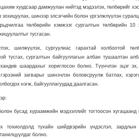
цахим хуудсаар дамжуулан нийтэд мэдээлэх, төлбөрийг хэс
р зохицуулах, шинээр элсэгчийн болон үргэлжлүүлэн сурал
урьдчилгаа төлбөрийн хэмжээг сургалтын төлбөрийн 10 
охицуулалтыг тусгасан.
лэх, шилжүүлэх, сургуулиас гарахтай холбоотой төл
хой тусгах, сургалтын байгууллагын албан тушаалтан алб
хандив шаардахыг хориглосон болно. Түүнчлэн эцэг эх,
 гэрээний загварыг шинэчлэн боловсруулж батлах, хэрэг
холбогдох нэгж, байгууллагуудад даалгасан.
эр:
болон бусад хураамжийн мэдээллийг тогтоосон хугацаанд 
эх тохиолдолд тухайн шийдвэрийн үндэслэл, зардлын 
танилцуулдаг болно.