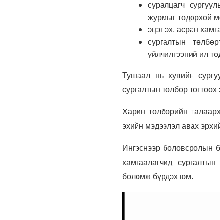
суралцагч сургуул
журмыг тодорхой м
эцэг эх, асран хам
сургалтын төлбө
үйлчилгээний ил то
Тушаал нь хувийн сургу
сургалтын төлбөр тогтоох 
Харин төлбөрийн талаарх 
эхийн мэдээлэл авах эрхий
Ингэснээр боловсролын ба
хамгаалагчид сургалтын
боломж бүрдэх юм.