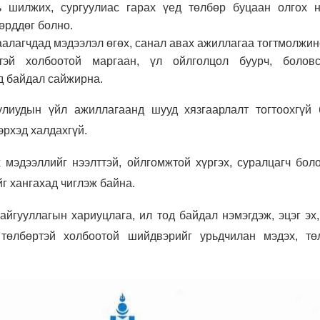
ь шилжих, сургуулиас гарах үед төлбөр буцаан олгох н
өрддөг болно.
гаалагчдад мэдээлэл өгөх, санал авах ажиллагаа тогтмолжин
ртэй холбоотой маргаан, үл ойлголцол буурч, болов
д байдал сайжирна.
улиудын үйл ажиллагаанд шууд хязгаарлалт тогтоохгүй 
эрхэд халдахгүй.
мэдээллийг нээлттэй, ойлгомжтой хүргэх, суралцагч боло
г хангахад чиглэж байна.
йгууллагын хариуцлага, ил тод байдал нэмэгдэж, эцэг эх,
 төлбөртэй холбоотой шийдвэрийг урьдчилан мэдэх, тө