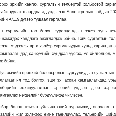
срох эрхийг хангах, сургалтын төлбөртэй холбоотой хари
г сайжруулах шаардлагад үндэслэн Боловсролын сайдын 20
ийн А/119 дүгээр тушаал гаргалаа.
н сургуулийн тоо болон суралцагчдын эзлэх хувь нэм
 нэмэгдэх хандлага ажиглагдаж байна. Гэвч сургалтын төл
эслэл, мэдээлэх арга хэлбэр сургуулиудын хувьд харилцан 
 хамгаалагчдад санхүүгийн хүндрэл үүсгэх, үл ойлголцол, 
ож байна.
бус өмчийн ерөнхий боловсролын сургуулиудын сургалтын 
ллагааг ил тод болгох, эцэг эх, асран хамгаалагчдад урь
лбөрийн зохицуулалтыг гэрээний үндсэн дээр хэрэгж
хамгаалах нөхцөлийг бүрдүүлэхэд чиглэсэн.
лбөр болон нэмэлт үйлчилгээний хураамжид өөрчлөлт о
чээлийн жил эхлэхээс өмнө танилцуулах, төлбөрийн шийд