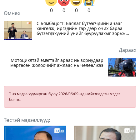
0
0
0
0
Өмнөх
С.Бямбацогт: Баялаг бүтээгчдийн ачааг
хөнгөлж, иргэдийн гар дээр очих бараа
бүтээгдэхүүний үнийг бууруулахыг зорьж
байна
Дараах
Мотоциклтэй эмэгтэйг араас нь зориудаар
мөргөсөн жолоочийг ажлаас нь чөлөөлжээ
Энэ мэдээ хуучирсан буюу 2026/06/09-нд нийтлэгдсэн мэдээ
болно.
Төстэй мэдээллүүд: