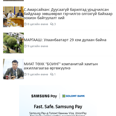
С.Амарсайхан: Дуусаагүй барилгад урьдчилсан
байдлаар зөвшөөрөл гэрчилгээ олгохгүй байхаар
зохион байгуулалт хий
8 цагийн өмнө
3
МАРГААШ: Улаанбаатарт 29 хэм дулаан байна
9 цагийн өмнө
МИАТ ТӨХК “БОИНГ“ компанитай хамтын
ажиллагаагаа өргөжүүлнэ
9 цагийн өмнө
1
Б.Дашпүрэв: Орон нутгийн иргэд намрын ургац
хураалт, хадлантай холбоотой ШТС-уудаар
зөөврийн саваар автобензин авч болно
9 цагийн өмнө
1
Дуучин A Cool буюу Б.Анхбаяр Төв цэнгэлдэх