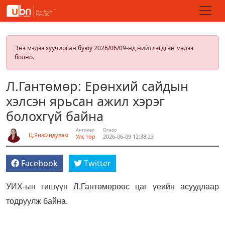
Энэ мэдээ хуучирсан буюу 2026/06/09-нд нийтлэгдсэн мэдээ
болно.
Л.Гантөмөр: Ерөнхий сайдын
хэлсэн ярьсан ажил хэрэг
болохгүй байна
Ангилал
Огноо
Ц.Янжиндулам
Улс төр
2026-06-09 12:38:23
Facebook
Twitter
УИХ-ын гишүүн Л.Гантөмөрөөс цаг үеийн асуудлаар
тодруулж байна.