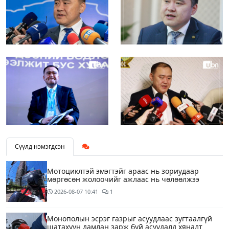
Сүүлд нэмэгдсэн
Мотоциклтэй эмэгтэйг араас нь зориудаар
мөргөсөн жолоочийг ажлаас нь чөлөөлжээ
2026-08-07
10:41
1
Монополын эсрэг газрыг асуудлаас зугтаалгүй
шатахуун дамлан зарж буй асуудалд хяналт