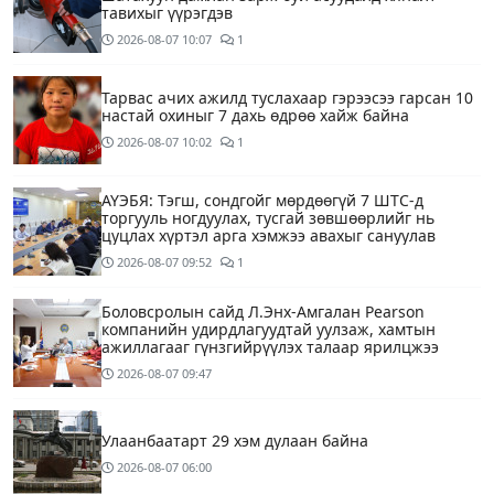
тавихыг үүрэгдэв
2026-08-07
10:07
1
Тарвас ачих ажилд туслахаар гэрээсээ гарсан 10
настай охиныг 7 дахь өдрөө хайж байна
2026-08-07
10:02
1
АҮЭБЯ: Тэгш, сондгойг мөрдөөгүй 7 ШТС-д
торгууль ногдуулах, тусгай зөвшөөрлийг нь
цуцлах хүртэл арга хэмжээ авахыг сануулав
2026-08-07
09:52
1
Боловсролын сайд Л.Энх-Амгалан Pearson
компанийн удирдлагуудтай уулзаж, хамтын
ажиллагааг гүнзгийрүүлэх талаар ярилцжээ
2026-08-07
09:47
Улаанбаатарт 29 хэм дулаан байна
2026-08-07
06:00