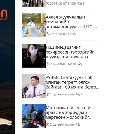
дагуу шалгалтын
2026-08-07
14:39
6
ажиллагааг эрчимжүүлж
байна
Аялал жуулчлалын
компанийн
автомашинуудыг ШТС-
ууд хязгаарлалтгүйгээр
2026-08-07
14:35
шатахуун олгох
боломжоор хангана
Н.Шинэцэцэгийг
хохироосон гэх хэргийг
шүүхэд шилжүүлжээ
2026-08-07
14:30
3
АҮЭБЯ: Шатахууныг 50
мянган төгрөгт олгож
байгааг 100 мянга болгож
нэмэгдүүлэхээр ажиллаж
1 цагийн өмнө
4
байна
Мотоциклтэй эмэгтэйг
араас нь зориудаар
мөргөсөн жолоочийг
ажлаас нь чөлөөлжээ
2 цагийн өмнө
4