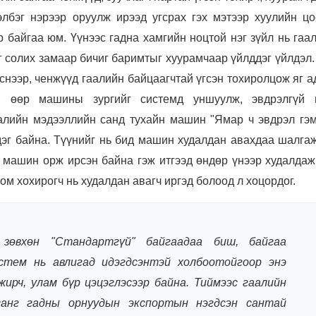
элбэг нэрээр оруулж ирээд угсрах гэх мэтээр хуулийн цо
 байгаа юм. Үүнээс гадна хамгийн ноцтой нэг зүйл нь гаа
 солих замаар бичиг баримтыг хуурамчаар үйлддэг үйлдэл.
снээр, ченжүүд гаалийн байцаагчтай үгсэн тохиролцож яг 
эй өөр машины зургийг системд уншуулж, эвдрэлгүй 
алийн мэдээллийн санд тухайн машин "Ямар ч эвдрэл гэм
сдэг байна. Түүнийг нь бид машин худалдан авахдаа шалга
 машин орж ирсэн байна гэж итгээд өндөр үнээр худалдаж 
ом хохирогч нь худалдан авагч иргэд болоод л хоцордог.
зөвхөн "Стандартгүй" байгаадаа биш, байгаа
стем нь авлигад идэгдсэнтэй холбоотойгоор энэ
жирч, улам бүр цэцэглэсээр байна. Тиймээс гаалийн
санг гадны орнуудын экспортын нэгдсэн сантай