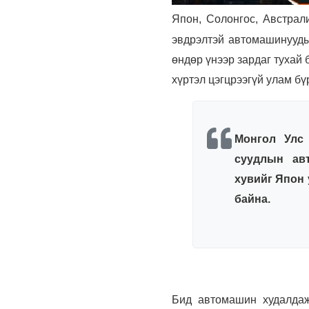
Япон, Солонгос, Австрали
эвдрэлтэй автомашинууд
өндөр үнээр зардаг тухай
хүртэл цэгцрээгүй улам бү
Монгол Улс 
суудлын ав
хувийг Япон
байна.
Бид автомашин худалдаж