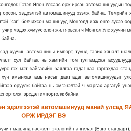
онгодог. Гэтэл Япон Улсаас орж ирсэн автомашинуудын то
д орсон, эвдрэлтэй автомашинууд эзэлж байна. Төмрийн х
тэй "сэг" болчихсон машинууд Монголд ирж өнгө зүсээ өө
йг учир мэдэх хүмүүс олон жил ярьсан ч Монгол Улс хуучин
р байна.
сад хуучин автомашины импорт, түүнд тавих хяналт шал
уулалт сул байгаа нь хамгийн том тулгамдсан асуудлууд
нүүрс гэх мэт байгалийн баялгаа гадагшаа гаргахдаа стан
а хүн амынхаа амь насыг даатгадаг автомашинуудыг ул
йгээр оруулж байгаа нь эмгэнэлтэй ч маргах аргагүй үнэн
кспортолж, эрсдэл импортолж байна.
эн эдэлгээтэй автомашинууд манай улсад 
ОРЖ ИРДЭГ ВЭ
учин машинд насжилт, экологийн ангилал (Euro стандарт),