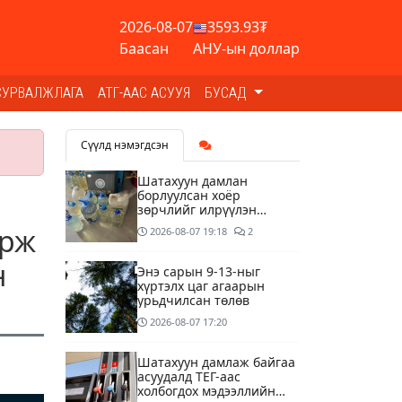
2026-08-07
3593.93₮
Баасан
АНУ-ын доллар
СУРВАЛЖЛАГА
АТГ-ААС АСУУЯ
БУСАД
Сүүлд нэмэгдсэн
Шатахуун дамлан
борлуулсан хоёр
зөрчлийг илрүүлэн
шалгаж байна
орж
2026-08-07
19:18
2
н
Энэ сарын 9-13-ныг
хүртэлх цаг агаарын
урьдчилсан төлөв
2026-08-07
17:20
Шатахуун дамлаж байгаа
асуудалд ТЕГ-аас
холбогдох мэдээллийн