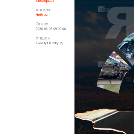
Т.Болормаа
Ангилал
Нийгэм
Огноо
2026-06-08 09:00:00
Унших
7 минут 8 секунд