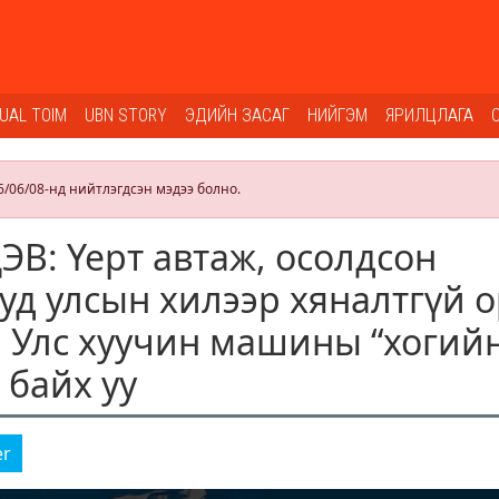
SUAL TOIM
UBN STORY
ЭДИЙН ЗАСАГ
НИЙГЭМ
ЯРИЛЦЛАГА
6/06/08-нд нийтлэгдсэн мэдээ болно.
В: Үерт автаж, осолдсон
д улсын хилээр хяналтгүй 
 Улс хуучин машины “хогий
 байх уу
er