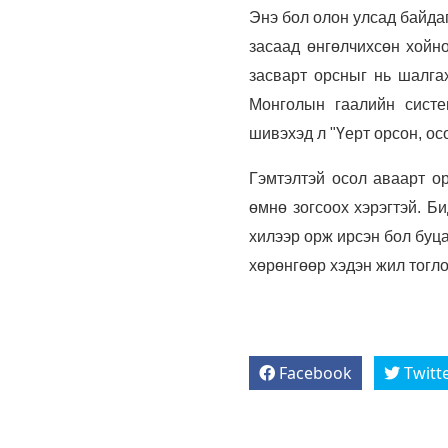
Энэ бол олон улсад байда
засаад өнгөлчихсөн хойно
засварт орсныг нь шалга
Монголын гаалийн систе
шивэхэд л "Үерт орсон, осо
Гэмтэлтэй осол аваарт о
өмнө зогсоох хэрэгтэй. Б
хилээр орж ирсэн бол буц
хөрөнгөөр хэдэн жил тогло
Facebook
Twitt