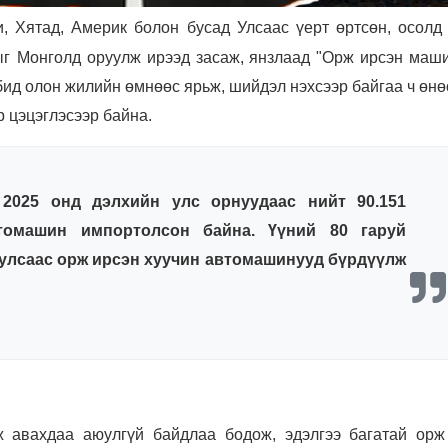
, Хятад, Америк болон бусад Улсаас үерт өртсөн, осолд 
ыг
Монголд оруулж ирээд засаж, янзлаад "Орж ирсэн маши
 бид олон жилийн өмнөөс ярьж, шийдэл нэхсээр байгаа ч өн
р цэцэглэсээр байна.
2025 онд дэлхийн улс орнуудаас нийт 90.151
томашин импортолсон байна. Үүний 80 гаруй
 улсаас орж ирсэн хуучин автомашинууд бүрдүүлж
 авахдаа аюулгүй байдлаа бодож, эдэлгээ багатай орж