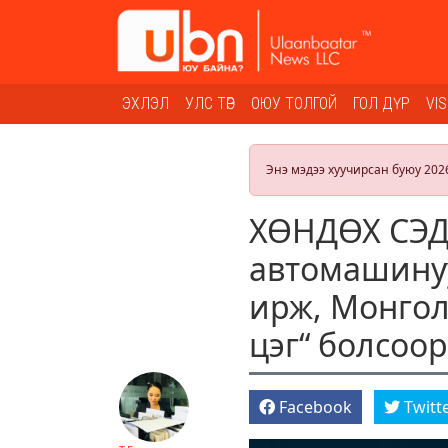
ЭХЛЭЛ
УЛС ТӨР
ОЮУ ТОЛГОЙ
ГОЛ ДҮР
VI
Энэ мэдээ хуучирсан буюу 202
ХӨНДӨХ СЭДЭ
автомашинуу
ирж, Монгол
цэг“ болсоор
Facebook
Twitt