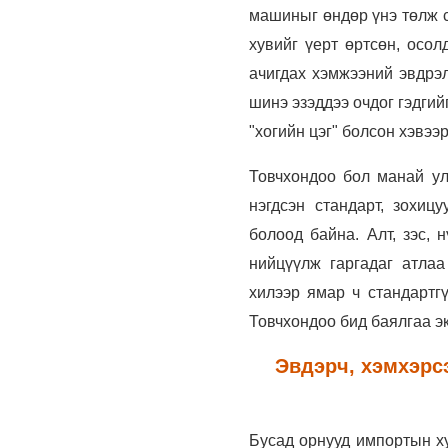
машиныг өндөр үнэ төлж с
хувийг үерт өртсөн, осол
ачигдах хэмжээний эвдрэл
шинэ эзэддээ очдог гэдги
"хогийн цэг" болсон хэвээ
Товчхондоо бол манай ул
нэгдсэн стандарт, зохиц
болоод байна. Алт, зэс, 
нийцүүлж гаргадаг атла
хилээр ямар ч стандартгү
Товчхондоо бид баялгаа э
Эвдэрч, хэмхэрс
Бусад орнууд импортын ху