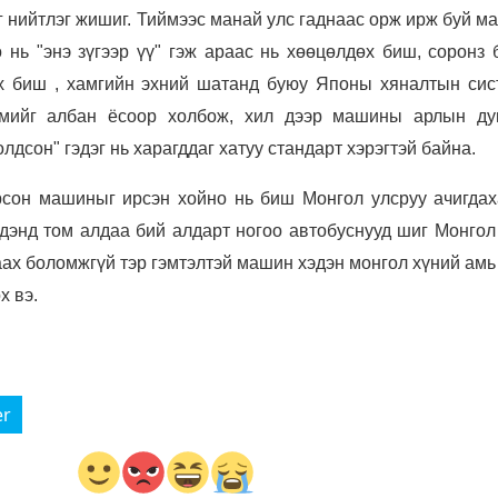
г нийтлэг жишиг. Тиймээс манай улс гаднаас орж ирж буй 
 нь "энэ зүгээр үү" гэж араас нь хөөцөлдөх биш, соронз 
х биш , хамгийн эхний шатанд буюу Японы хяналтын сис
мийг албан ёсоор холбож, хил дээр машины арлын ду
лдсон" гэдэг нь харагддаг хатуу стандарт хэрэгтэй байна.
рсон машиныг ирсэн хойно нь биш Монгол улсруу ачигдах
идэнд том алдаа бий алдарт ногоо автобуснууд шиг Монгол
аах боломжгүй тэр гэмтэлтэй машин хэдэн монгол хүний амь
х вэ.
er