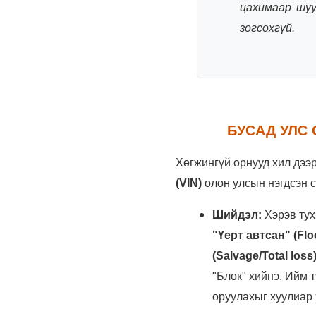
цахимаар шуу
зогсохгүй.
БУСАД УЛС
Хөгжингүй орнууд хил дээ
(VIN)
олон улсын нэгдсэн с
Шийдэл:
Хэрэв тух
"Үерт автсан" (Fl
(Salvage/Total loss
"Блок" хийнэ. Ийм 
оруулахыг хуулиар 