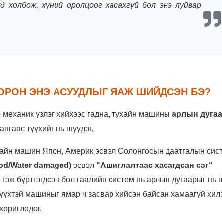
д холбож, хүний оролцоог хасахгүй бол энэ луйвар
 ОРОН ЭНЭ АСУУДЛЫГ ЯАЖ ШИЙДСЭН БЭ?
р механик үзлэг хийхээс гадна, тухайн машины
арлын дуга
ангаас түүхийг нь шүүдэг.
айн машин Япон, Америк эсвэл Солонгосын даатгалын сис
ood/Water damaged)
эсвэл
"Ашиглалтаас хасагдсан сэг"
)
гэж бүртгэгдсэн бол гаалийн систем нь арлын дугаарыг нь 
түүхтэй машиныг ямар ч засвар хийсэн байсан хамаагүй хил
хориглодог.