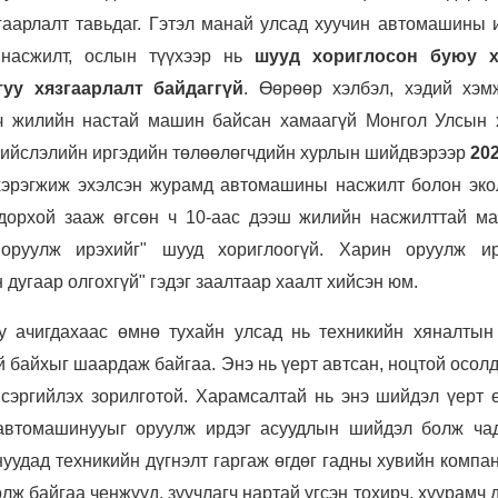
гаарлалт тавьдаг. Гэтэл манай улсад хуучин автомашины 
 насжилт, ослын түүхээр нь
шууд хориглосон буюу х
туу хязгаарлалт байдаггүй
. Өөрөөр хэлбэл, хэдий хэм
 ч жилийн настай машин байсан хамаагүй Монгол Улсын 
 Нийслэлийн иргэдийн төлөөлөгчдийн хурлын шийдвэрээр
20
эрэгжиж эхэлсэн журамд автомашины насжилт болон эко
дорхой зааж өгсөн ч 10-аас дээш жилийн насжилттай м
оруулж ирэхийг" шууд хориглоогүй. Харин оруулж и
дугаар олгохгүй" гэдэг заалтаар хаалт хийсэн юм.
 ачигдахаас өмнө тухайн улсад нь техникийн хяналтын 
й байхыг шаардаж байгаа. Энэ нь үерт автсан, ноцтой осол
сэргийлэх зорилготой. Харамсалтай нь энэ шийдэл үерт ө
 автомашинууыг оруулж ирдэг асуудлын шийдэл болж чад
уудад техникийн дүгнэлт гаргаж өгдөг гадны хувийн компа
ж байгаа ченжүүд, зуучлагч нартай үгсэн тохирч, хуурамч 