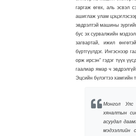
гаргаж өгөх, аль эсвэл с
ашиглаж улам цэцэглэсээр
эвдрэлтэй машины зургийг
бус эх сурвалжийн мэдээл
загвартай, ижил өнгөт
бүртгүүлдэг.
Ингэснээр га
орж ирсэн" гэдэг түүх үү
гаалиар ямар ч эвдрэлгүй
Эцсийн бүлэгтээ хамгийн т
Монгол Улс 
хяналтын си
асуудал даам
мэдээллийн 