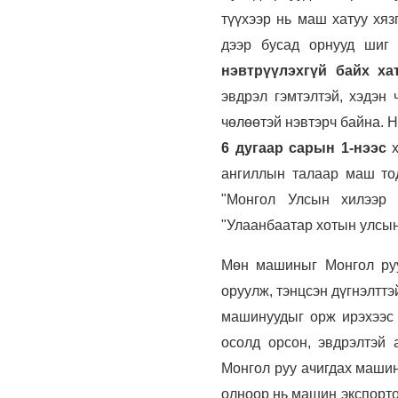
түүхээр нь маш хатуу хяз
дээр бусад орнууд шиг
нэвтрүүлэхгүй байх ха
эвдрэл гэмтэлтэй, хэдэн
чөлөөтэй нэвтэрч байна.
6 дугаар сарын 1-нээс
х
ангиллын талаар маш то
"Монгол Улсын хилээр 
"Улаанбаатар хотын улсын 
Мөн машиныг Монгол руу
оруулж, тэнцсэн дүгнэлттэ
машинуудыг орж ирэхээс 
осолд орсон, эвдрэлтэй
Монгол руу ачигдах машин
олноор нь машин экспортол