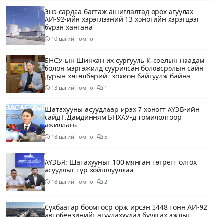
Энэ сардаа багтаж ашиглалтад орох агуулах
АИ-92-ийн хэрэглээний 13 хоногийн хэрэгцээг
бүрэн хангана
10 цагийн өмнө
БНСУ-ын Шинхан их сургууль К-соёлын наадам
болон мэргэжилд суурилсан боловсролын сайн
дурын хөтөлбөрийг зохион байгуулж байна
13 цагийн өмнө
1
Шатахууны асуудлаар ирэх 7 хоногт АҮЭБ-ийн
сайд Г.Дамдинням БНХАУ-д томилолтоор
ажиллана
18 цагийн өмнө
5
АҮЭБЯ: Шатахууныг 100 мянган төгрөгт олгох
асуудлыг түр хойшлууллаа
18 цагийн өмнө
2
Сүхбаатар боомтоор орж ирсэн 3448 тонн АИ-92
автобензинийг агуулахуудад буулгах ажлыг