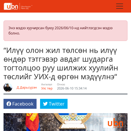
Энэ мэдээ хуучирсан буюу 2026/06/10-нд нийтлэгдсэн мэдээ
болно.
“Илүү олон жил төлсөн нь илүү
өндөр тэтгэвэр авдаг шударга
тогтолцоо руу шилжих хуулийн
төслийг УИХ-д өргөн мэдүүлнэ“
Ангилал
Огноо
Д.Дарьсүрэн
Улс төр
2026-06-10 15:34:14
Facebook
Twitter