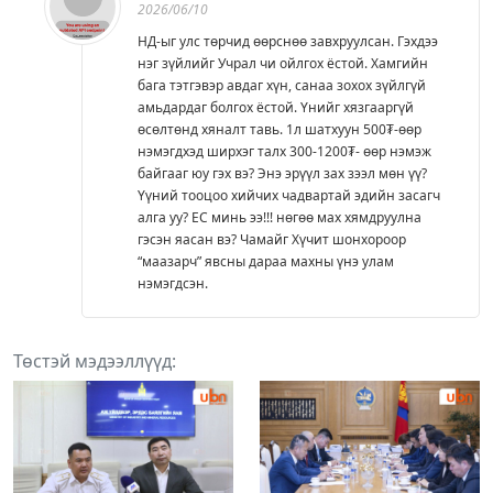
2026/06/10
НД-ыг улс төрчид өөрснөө завхруулсан. Гэхдээ
нэг зүйлийг Учрал чи ойлгох ёстой. Хамгийн
бага тэтгэвэр авдаг хүн, санаа зохох зүйлгүй
амьдардаг болгох ёстой. Үнийг хязгааргүй
өсөлтөнд хяналт тавь. 1л шатхуун 500₮-өөр
нэмэгдхэд ширхэг талх 300-1200₮- өөр нэмэж
байгааг юу гэх вэ? Энэ эрүүл зах зээл мөн үү?
Үүний тооцоо хийчих чадвартай эдийн засагч
алга уу? ЕС минь ээ!!! нөгөө мах хямдруулна
гэсэн яасан вэ? Чамайг Хүчит шонхороор
“маазарч” явсны дараа махны үнэ улам
нэмэгдсэн.
Төстэй мэдээллүүд: