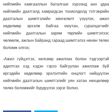
нийгмийн хамгааллын баталгааг хүрээнд анх удаа
нийгмийн даатгалд хамрагдсан тохиолдолд тэтгэврийн
даатгалын шимтгэлийн хөнгөлөлт үзүүлэх, ажил
хөдөлмөр эрхэлж байгаа оюутан, суралцагчийг
нийгмийн даатгалын зарим төрлийн шимтгэлээс
чөлөөлж, ажлын байранд гараад шимтгэлээ нөхөн төлөх
боломж олгох;
-Ажил гүйцэтгэх, хөлсөөр ажиллах болон тэдгээртэй
адилтгах хэд хэдэн гэрээ байгуулан ажиллаж буй
иргэдийн хөдөлмөр эрхлэлтийн онцлогт нийцүүлэн
нийгмийн даатгалын шимтгэлийг уян хатан нөхцөлөөр
төлөх боломжийг бүрдүүлэх зэрэг болно.