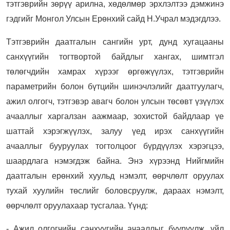
тэтгэврийн зөрүү арилна, хөдөлмөр эрхлэлтээ дэмжинэ
гэдгийг Монгол Улсын Ерөнхий сайд Н.Учрал мэдэгдлээ.
Тэтгэврийн даатгалын сангийн урт, дунд хугацааны
санхүүгийн тогтвортой байдлыг хангах, шимтгэл
төлөгчдийн хамрах хүрээг өргөжүүлэх, тэтгэврийн
параметрийн болон бүтцийн шинэчлэлийг даатгуулагч,
ажил олгогч, тэтгэвэр авагч болон улсын төсөвт үзүүлэх
ачааллыг харгалзан аажмаар, зохистой байдлаар үе
шаттай хэрэгжүүлэх, залуу үед ирэх санхүүгийн
ачааллыг бууруулах тогтолцоог бүрдүүлэх хэрэгцээ,
шаардлага нэмэгдэж байна. Энэ хүрээнд Нийгмийн
даатгалын ерөнхий хуульд нэмэлт, өөрчлөлт оруулах
тухай хуулийн төслийг боловсруулж, дараах нэмэлт,
өөрчлөлт оруулахаар тусгалаа. Үүнд:
- Ажил олгогчийн санхүүгийн ачааллыг бууруулж, үйл