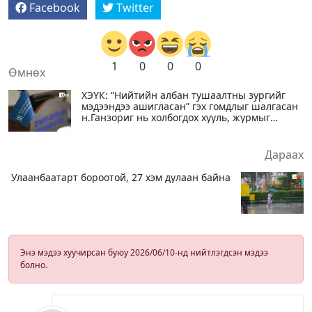
Facebook
Twitter
1
0
0
0
Өмнөх
ХЭҮК: “Нийтийн албан тушаалтны зургийг
мэдээндээ ашигласан” гэх гомдлыг шалгасан
н.Ганзориг нь холбогдох хууль, журмыг
зөрчсөн нь тогтоогдсон
Дараах
Улаанбаатарт бороотой, 27 хэм дулаан байна
Энэ мэдээ хуучирсан буюу 2026/06/10-нд нийтлэгдсэн мэдээ
болно.