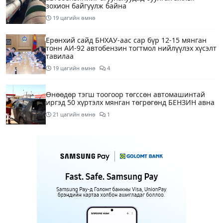
зохион байгуулж байна
19 цагийн өмнө
Ерөнхий сайд БНХАУ-аас сар бүр 12-15 мянган
тонн АИ-92 автобензин тогтмол нийлүүлэх хүсэлт
тавилаа
19 цагийн өмнө
4
Өнөөдөр тэгш тоогоор төгссөн автомашинтай
иргэд 50 хүртэлх мянган төгрөгөнд БЕНЗИН авна
21 цагийн өмнө
1
Өнөөдөр” Аавуудын баяр”-ын өдөр
1 өдрийн өмнө
Улаанбаатарт 31 хэм дулаан байна
1 өдрийн өмнө