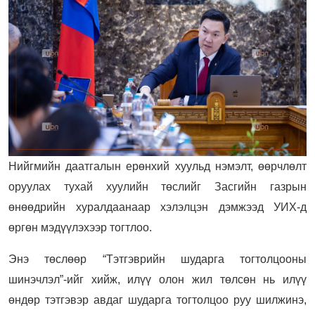
Нийгмийн даатгалын ерөнхий хуульд нэмэлт, өөрчлөлт
оруулах тухай хуулийн төслийг Засгийн газрын
өнөөдрийн хуралдаанаар хэлэлцэн дэмжээд УИХ-д
өргөн мэдүүлэхээр тогтлоо.
Энэ төслөөр “Тэтгэврийн шударга тогтолцооны
шинэчлэл”-ийг хийж, илүү олон жил төлсөн нь илүү
өндөр тэтгэвэр авдаг шударга тогтолцоо руу шилжинэ,