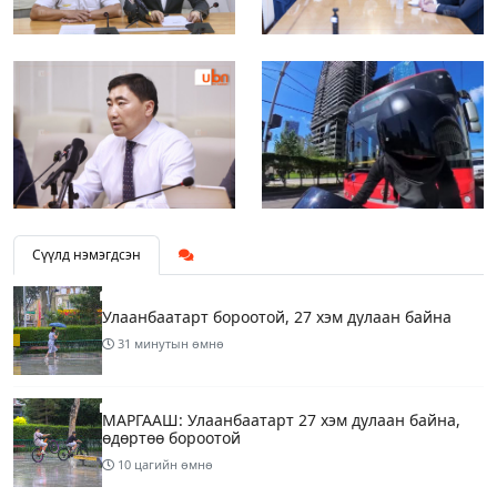
Сүүлд нэмэгдсэн
Улаанбаатарт бороотой, 27 хэм дулаан байна
31 минутын өмнө
МАРГААШ: Улаанбаатарт 27 хэм дулаан байна,
өдөртөө бороотой
10 цагийн өмнө