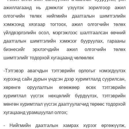
ажиллагаанд нь дэмжлэг үзүүлэх зорилгоор ажил
олгогчийн төлөх нийгмийн даатгалын шимтгэлийн
хэмжээнд хязгаар тогтоох, ажил олгогчийн төлөх
үйлдвэрлэлийн осол, мэргэжлээс шалтгаалсан өвчний
даатгалын шимтгэлийн хэмжээг бууруулах, гарааны
бизнесийг эрхлэгчдийн ажил олгогчийн төлөх
шимтгэлийг тодорхой хугацаанд чөлөөлөх
-Тэтгэвэр авагчдын тэтгэврийн орлогыг нэмэгдүүлэх
хүрээнд сайн дурын үндсэн дээр хуримтлалд суурилсан,
хөрөнгө оруулалтын өгөөжөөр өсөх тэтгэврийн
хуримтлал үүсгэх нөхцөлийг бүрдүүлэх, тэтгэврийн
мөнгөн хуримтлал үүсгэх даатгуулагчид төрөөс тодорхой
хугацаанд урамшуулал олгох;
- Нийгмийн даатгалын хамрах хүрээг өргөжүүлж,