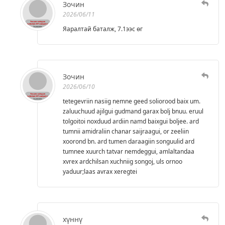
Зочин
2026/06/11
Яаралтай баталж, 7.1ээс өг
Зочин
2026/06/10
tetegevriin nasiig nemne geed soliorood baix um.
zaluuchuud ajilgui gudmand garax bolj bnuu. eruul
tolgoitoi noxduud ardiin namd baixgui boljee. ard
tumnii amidraliin chanar saijraagui, or zeeliin
xoorond bn. ard tumen daraagiin songuulid ard
tumnee xuurch tatvar nemdeggui, amlaltandaa
xvrex ardchilsan xuchniig songoj, uls ornoo
yaduur;laas avrax xeregtei
хүннү